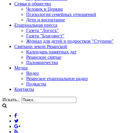
Семья и общество
Человек в Церкви
Психология семейных отношений
Дети и воспитание
Епархиальная пресса
Газета "Логосъ"
Газета "Благовест"
Журнал для детей и подростков "Ступени"
Святыни земли Рязанской
Календарь памятных дат
Рязанские святые
Паломничества
Медиа
Видео
Рязанское епархиальное радио
Подкасты
Контакты
Искать...