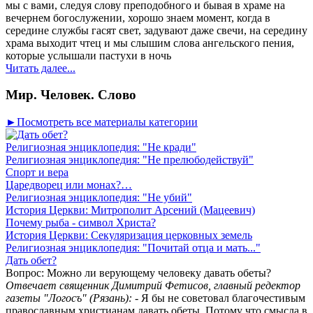
мы с вами, следуя слову преподобного и бывая в храме на
вечернем богослужении, хорошо знаем момент, когда в
середине службы гасят свет, задувают даже свечи, на середину
храма выходит чтец и мы слышим слова ангельского пения,
которые услышали пастухи в ночь
Читать далее...
Мир. Человек. Слово
►Посмотреть все материалы категории
Религиозная энциклопедия: "Не кради"
Религиозная энциклопедия: "Не прелюбодействуй"
Спорт и вера
Царедворец или монах?…
Религиозная энциклопедия: "Не убий"
История Церкви: Митрополит Арсений (Мацеевич)
Почему рыба - символ Христа?
История Церкви: Секуляризация церковных земель
Религиозная энциклопедия: "Почитай отца и мать..."
Дать обет?
Вопрос: Можно ли верующему человеку давать обеты?
Отвечает священник Димитрий Фетисов, главный редектор
газеты "Логосъ" (Рязань):
- Я бы не советовал благочестивым
православным христианам давать обеты. Потому что смысла в