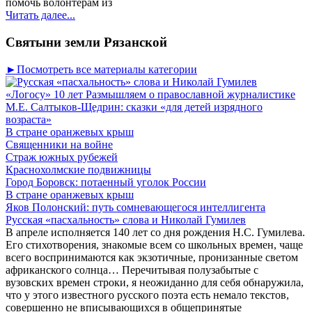
помочь волонтёрам из
Читать далее...
Святыни земли Рязанской
►Посмотреть все материалы категории
«Логосу» 10 лет Размышляем о православной журналистике
М.Е. Салтыков-Щедрин: сказки «для детей изрядного
возраста»
В стране оранжевых крыш
Священники на войне
Страж южных рубежей
Краснохолмские подвижницы
Город Боровск: потаенный уголок России
В стране оранжевых крыш
Яков Полонский: путь сомневающегося интеллигента
Русская «пасхальность» слова и Николай Гумилев
В апреле исполняется 140 лет со дня рождения Н.С. Гумилева.
Его стихотворения, знакомые всем со школьных времен, чаще
всего воспринимаются как экзотичные, пронизанные светом
африканского солнца… Перечитывая полузабытые с
вузовских времен строки, я неожиданно для себя обнаружила,
что у этого известного русского поэта есть немало текстов,
совершенно не вписывающихся в общепринятые