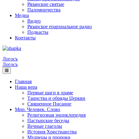
Рязанские святые
Паломничества
Медиа
Видео
Рязанское епархиальное радио
Подкасты
Контакты
Логосъ
Логосъ
Главная
Наша вера
Первые шаги в храме
Таинства и обряды Церкви
Священное Писание
Мир. Человек. Слово
Религиозная энциклопедия
Пастырские беседы
Вечные глаголы
История Христианства
Мудрецы и пророки