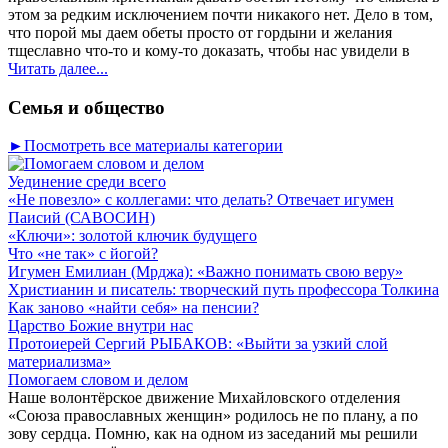
этом за редким исключением почти никакого нет. Дело в том,
что порой мы даем обеты просто от гордыни и желания
тщеславно что-то и кому-то доказать, чтобы нас увидели в
Читать далее...
Семья и общество
►Посмотреть все материалы категории
Уединение среди всего
«Не повезло» с коллегами: что делать? Отвечает игумен
Паисий (САВОСИН)
«Ключи»: золотой ключик будущего
Что «не так» с йогой?
Игумен Емилиан (Мрджа): «Важно понимать свою веру»
Христианин и писатель: творческий путь профессора Толкина
Как заново «найти себя» на пенсии?
Царство Божие внутри нас
Протоиерей Сергий РЫБАКОВ: «Выйти за узкий слой
материализма»
Помогаем словом и делом
Наше волонтёрское движение Михайловского отделения
«Союза православных женщин» родилось не по плану, а по
зову сердца. Помню, как на одном из заседаний мы решили