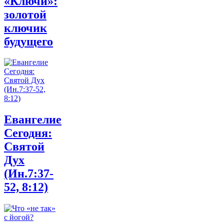
«Ключи»:
золотой
ключик
будущего
Евангелие
Сегодня:
Святой
Дух
(Ин.7:37-
52, 8:12)