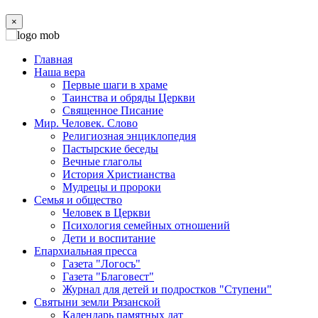
×
Главная
Наша вера
Первые шаги в храме
Таинства и обряды Церкви
Священное Писание
Мир. Человек. Слово
Религиозная энциклопедия
Пастырские беседы
Вечные глаголы
История Христианства
Мудрецы и пророки
Семья и общество
Человек в Церкви
Психология семейных отношений
Дети и воспитание
Епархиальная пресса
Газета "Логосъ"
Газета "Благовест"
Журнал для детей и подростков "Ступени"
Святыни земли Рязанской
Календарь памятных дат