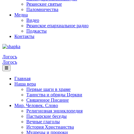
Рязанские святые
Паломничества
Медиа
Видео
Рязанское епархиальное радио
Подкасты
Контакты
Логосъ
Логосъ
Главная
Наша вера
Первые шаги в храме
Таинства и обряды Церкви
Священное Писание
Мир. Человек. Слово
Религиозная энциклопедия
Пастырские беседы
Вечные глаголы
История Христианства
Мудрецы и пророки