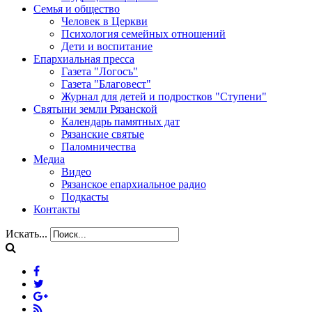
Семья и общество
Человек в Церкви
Психология семейных отношений
Дети и воспитание
Епархиальная пресса
Газета "Логосъ"
Газета "Благовест"
Журнал для детей и подростков "Ступени"
Святыни земли Рязанской
Календарь памятных дат
Рязанские святые
Паломничества
Медиа
Видео
Рязанское епархиальное радио
Подкасты
Контакты
Искать...