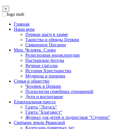
×
Главная
Наша вера
Первые шаги в храме
Таинства и обряды Церкви
Священное Писание
Мир. Человек. Слово
Религиозная энциклопедия
Пастырские беседы
Вечные глаголы
История Христианства
Мудрецы и пророки
Семья и общество
Человек в Церкви
Психология семейных отношений
Дети и воспитание
Епархиальная пресса
Газета "Логосъ"
Газета "Благовест"
Журнал для детей и подростков "Ступени"
Святыни земли Рязанской
Календарь памятных дат