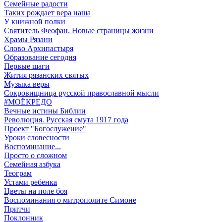
Семейные радости
Таких рождает вера наша
У книжной полки
Святитель Феофан. Новые страницы жизни
Храмы Рязани
Слово Архипастыря
Образование сегодня
Первые шаги
Жития рязанских святых
Музыка веры
Сокровищница русской православной мысли
#МОЁКРЕДО
Вечные истины Библии
Революция. Русская смута 1917 года
Проект "Богослужение"
Уроки словесности
Воспоминание...
Просто о сложном
Семейная азбука
Теограм
Устами ребенка
Цветы на поле боя
Воспоминания о митрополите Симоне
Притчи
Поклонник