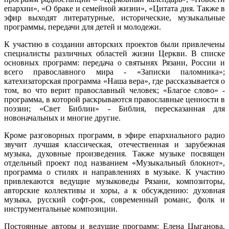
епархии», «О браке и семейной жизни», «Цитата дня. Также в
эфир выходят литературные, исторические, музыкальные
программы, передачи для детей и молодежи.
К участию в создании авторских проектов были привлечены
специалисты различных областей жизни Церкви. В списке
основных программ: передача о святынях Рязани, России и
всего православного мира - «Записки паломника»;
катехизаторская программа «Наша вера», где рассказывается о
том, во что верит православный человек; «Благое слово» -
программа, в которой раскрываются православные ценности в
поэзии; «Свет Библии» - Библия, пересказанная для
новоначальных и многие другие.
Кроме разговорных программ, в эфире епархиального радио
звучит лучшая классическая, отечественная и зарубежная
музыка, духовные произведения. Также музыке посвящен
отдельный проект под названием «Музыкальный блокнот»,
программа о стилях и направлениях в музыке. К участию
привлекаются ведущие музыковеды Рязани, композиторы,
авторские коллективы и хоры, а к обсуждению: духовная
музыка, русский софт-рок, современный романс, фолк и
инструментальные композиции.
Постоянные авторы и ведущие программ: Елена Цыганова,