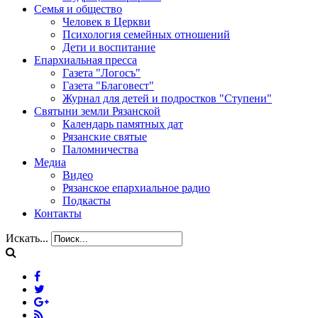
Семья и общество
Человек в Церкви
Психология семейных отношений
Дети и воспитание
Епархиальная пресса
Газета "Логосъ"
Газета "Благовест"
Журнал для детей и подростков "Ступени"
Святыни земли Рязанской
Календарь памятных дат
Рязанские святые
Паломничества
Медиа
Видео
Рязанское епархиальное радио
Подкасты
Контакты
Искать...