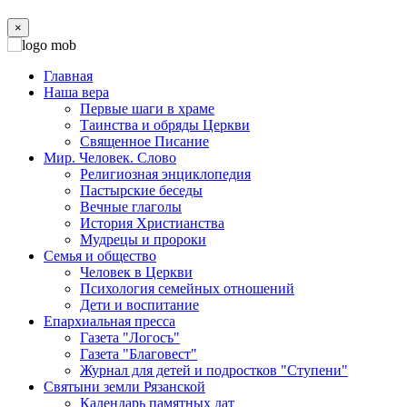
×
Главная
Наша вера
Первые шаги в храме
Таинства и обряды Церкви
Священное Писание
Мир. Человек. Слово
Религиозная энциклопедия
Пастырские беседы
Вечные глаголы
История Христианства
Мудрецы и пророки
Семья и общество
Человек в Церкви
Психология семейных отношений
Дети и воспитание
Епархиальная пресса
Газета "Логосъ"
Газета "Благовест"
Журнал для детей и подростков "Ступени"
Святыни земли Рязанской
Календарь памятных дат