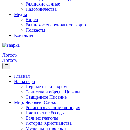
Рязанские святые
Паломничества
Медиа
Видео
Рязанское епархиальное радио
Подкасты
Контакты
Логосъ
Логосъ
Главная
Наша вера
Первые шаги в храме
Таинства и обряды Церкви
Священное Писание
Мир. Человек. Слово
Религиозная энциклопедия
Пастырские беседы
Вечные глаголы
История Христианства
Мудрецы и пророки