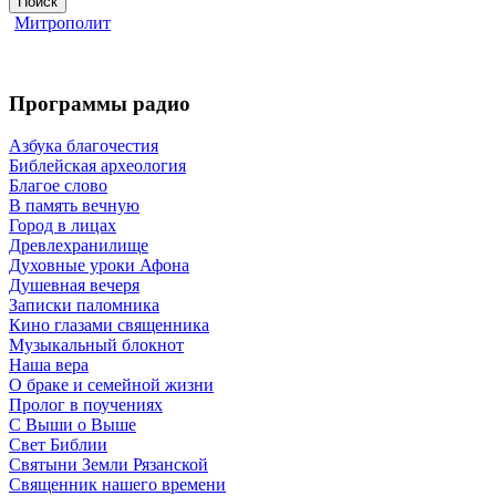
Поиск
Митрополит
Программы радио
Азбука благочестия
Библейская археология
Благое слово
В память вечную
Город в лицах
Древлехранилище
Духовные уроки Афона
Душевная вечеря
Записки паломника
Кино глазами священника
Музыкальный блокнот
Наша вера
О браке и семейной жизни
Пролог в поучениях
С Выши о Выше
Свет Библии
Святыни Земли Рязанской
Священник нашего времени