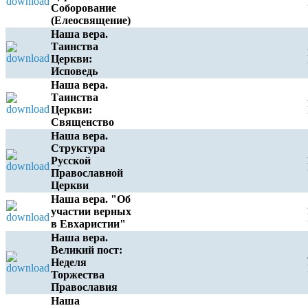
Соборование
(Елеосвящение)
Наша вера.
Таинства
Церкви:
Исповедь
Наша вера.
Таинства
Церкви:
Священство
Наша вера.
Структура
Русской
Православной
Церкви
Наша вера. "Об
участии верных
в Евхаристии"
Наша вера.
Великий пост:
Неделя
Торжества
Православия
Наша