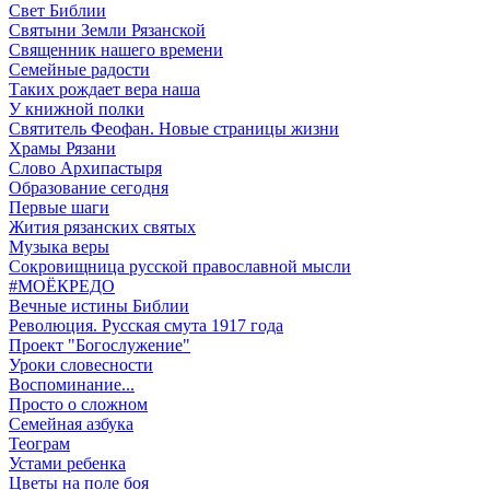
Свет Библии
Святыни Земли Рязанской
Священник нашего времени
Семейные радости
Таких рождает вера наша
У книжной полки
Святитель Феофан. Новые страницы жизни
Храмы Рязани
Слово Архипастыря
Образование сегодня
Первые шаги
Жития рязанских святых
Музыка веры
Сокровищница русской православной мысли
#МОЁКРЕДО
Вечные истины Библии
Революция. Русская смута 1917 года
Проект "Богослужение"
Уроки словесности
Воспоминание...
Просто о сложном
Семейная азбука
Теограм
Устами ребенка
Цветы на поле боя