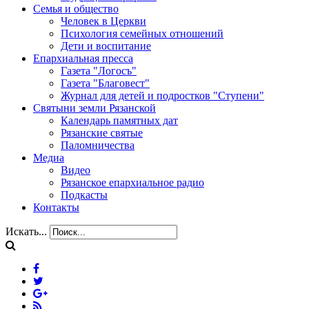
Семья и общество
Человек в Церкви
Психология семейных отношений
Дети и воспитание
Епархиальная пресса
Газета "Логосъ"
Газета "Благовест"
Журнал для детей и подростков "Ступени"
Святыни земли Рязанской
Календарь памятных дат
Рязанские святые
Паломничества
Медиа
Видео
Рязанское епархиальное радио
Подкасты
Контакты
Искать...