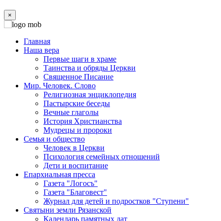
×
Главная
Наша вера
Первые шаги в храме
Таинства и обряды Церкви
Священное Писание
Мир. Человек. Слово
Религиозная энциклопедия
Пастырские беседы
Вечные глаголы
История Христианства
Мудрецы и пророки
Семья и общество
Человек в Церкви
Психология семейных отношений
Дети и воспитание
Епархиальная пресса
Газета "Логосъ"
Газета "Благовест"
Журнал для детей и подростков "Ступени"
Святыни земли Рязанской
Календарь памятных дат