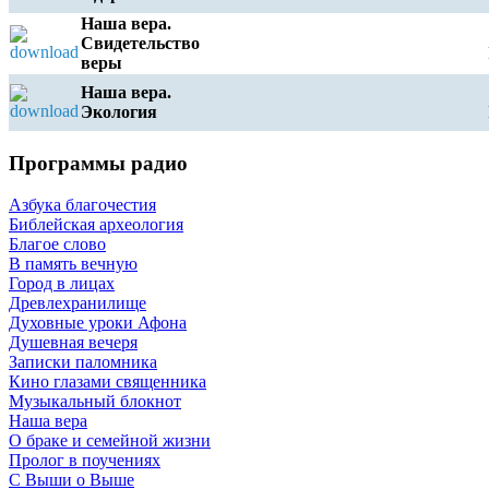
Наша вера.
Свидетельство
веры
Наша вера.
Экология
e
Программы радио
Азбука благочестия
Библейская археология
Благое слово
В память вечную
Город в лицах
Древлехранилище
Духовные уроки Афона
Душевная вечеря
Записки паломника
Кино глазами священника
Музыкальный блокнот
Наша вера
О браке и семейной жизни
Пролог в поучениях
С Выши о Выше