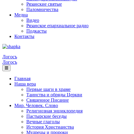
Рязанские святые
Паломничества
Медиа
Видео
Рязанское епархиальное радио
Подкасты
Контакты
Логосъ
Логосъ
Главная
Наша вера
Первые шаги в храме
Таинства и обряды Церкви
Священное Писание
Мир. Человек. Слово
Религиозная энциклопедия
Пастырские беседы
Вечные глаголы
История Христианства
Мудрецы и пророки