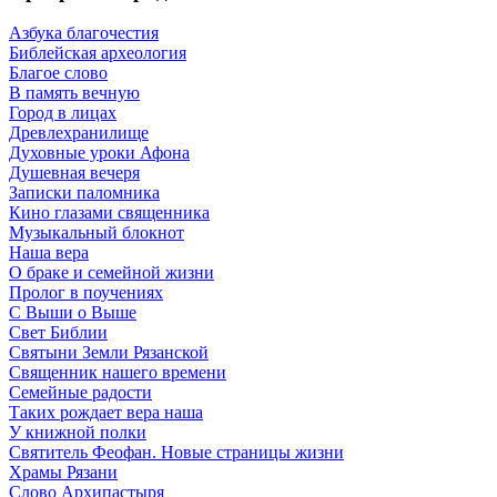
Азбука благочестия
Библейская археология
Благое слово
В память вечную
Город в лицах
Древлехранилище
Духовные уроки Афона
Душевная вечеря
Записки паломника
Кино глазами священника
Музыкальный блокнот
Наша вера
О браке и семейной жизни
Пролог в поучениях
С Выши о Выше
Свет Библии
Святыни Земли Рязанской
Священник нашего времени
Семейные радости
Таких рождает вера наша
У книжной полки
Святитель Феофан. Новые страницы жизни
Храмы Рязани
Слово Архипастыря