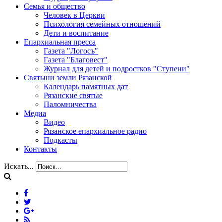
Семья и общество
Человек в Церкви
Психология семейных отношений
Дети и воспитание
Епархиальная пресса
Газета "Логосъ"
Газета "Благовест"
Журнал для детей и подростков "Ступени"
Святыни земли Рязанской
Календарь памятных дат
Рязанские святые
Паломничества
Медиа
Видео
Рязанское епархиальное радио
Подкасты
Контакты
Искать...