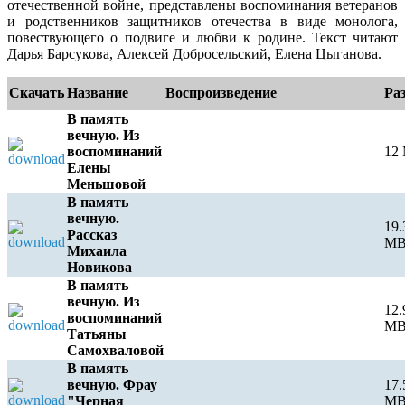
отечественной войне, представлены воспоминания ветеранов
и родственников защитников отечества в виде монолога,
повествующего о подвиге и любви к родине. Текст читают
Дарья Барсукова, Алексей Добросельский, Елена Цыганова.
Скачать
Название
Воспроизведение
Ра
В память
вечную. Из
воспоминаний
12
Елены
Меньшовой
В память
вечную.
19.
Рассказ
M
Михаила
Новикова
В память
вечную. Из
12.
воспоминаний
M
Татьяны
Самохваловой
В память
вечную. Фрау
17.
"Черная
M