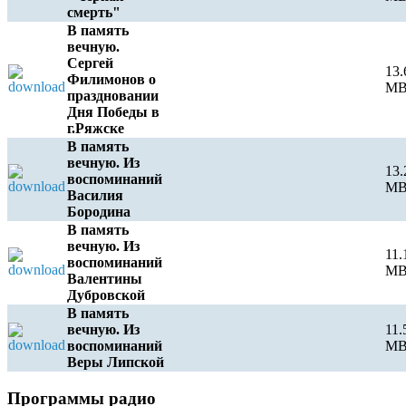
смерть"
В память
вечную.
Сергей
13.
Филимонов о
M
праздновании
Дня Победы в
г.Ряжске
В память
вечную. Из
13.
воспоминаний
M
Василия
Бородина
В память
вечную. Из
11.
воспоминаний
M
Валентины
Дубровской
В память
вечную. Из
11.
воспоминаний
M
Веры Липской
e
Программы радио