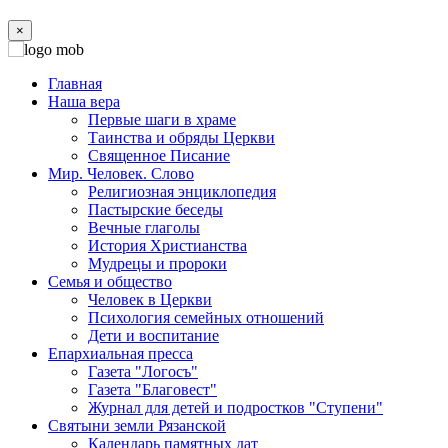
×
Главная
Наша вера
Первые шаги в храме
Таинства и обряды Церкви
Священное Писание
Мир. Человек. Слово
Религиозная энциклопедия
Пастырские беседы
Вечные глаголы
История Христианства
Мудрецы и пророки
Семья и общество
Человек в Церкви
Психология семейных отношений
Дети и воспитание
Епархиальная пресса
Газета "Логосъ"
Газета "Благовест"
Журнал для детей и подростков "Ступени"
Святыни земли Рязанской
Календарь памятных дат