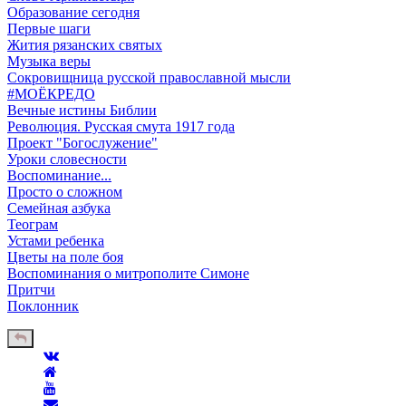
Образование сегодня
Первые шаги
Жития рязанских святых
Музыка веры
Сокровищница русской православной мысли
#МОЁКРЕДО
Вечные истины Библии
Революция. Русская смута 1917 года
Проект "Богослужение"
Уроки словесности
Воспоминание...
Просто о сложном
Семейная азбука
Теограм
Устами ребенка
Цветы на поле боя
Воспоминания о митрополите Симоне
Притчи
Поклонник