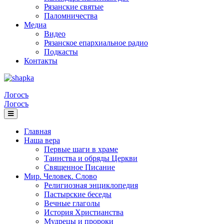
Рязанские святые
Паломничества
Медиа
Видео
Рязанское епархиальное радио
Подкасты
Контакты
Логосъ
Логосъ
Главная
Наша вера
Первые шаги в храме
Таинства и обряды Церкви
Священное Писание
Мир. Человек. Слово
Религиозная энциклопедия
Пастырские беседы
Вечные глаголы
История Христианства
Мудрецы и пророки