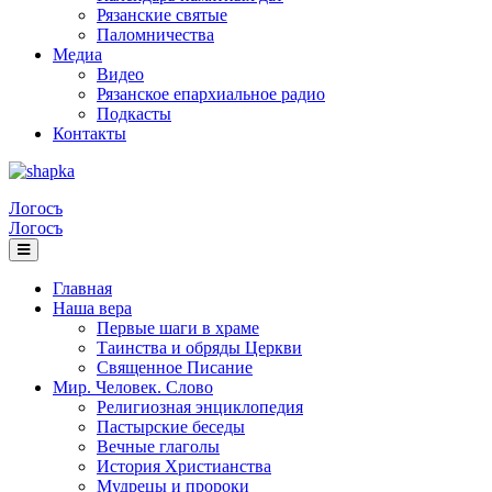
Рязанские святые
Паломничества
Медиа
Видео
Рязанское епархиальное радио
Подкасты
Контакты
Логосъ
Логосъ
Главная
Наша вера
Первые шаги в храме
Таинства и обряды Церкви
Священное Писание
Мир. Человек. Слово
Религиозная энциклопедия
Пастырские беседы
Вечные глаголы
История Христианства
Мудрецы и пророки