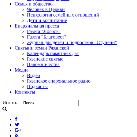
Семья и общество
Человек в Церкви
Психология семейных отношений
Дети и воспитание
Епархиальная пресса
Газета "Логосъ"
Газета "Благовест"
Журнал для детей и подростков "Ступени"
Святыни земли Рязанской
Календарь памятных дат
Рязанские святые
Паломничества
Медиа
Видео
Рязанское епархиальное радио
Подкасты
Контакты
Искать...