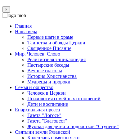
×
Главная
Наша вера
Первые шаги в храме
Таинства и обряды Церкви
Священное Писание
Мир. Человек. Слово
Религиозная энциклопедия
Пастырские беседы
Вечные глаголы
История Христианства
Мудрецы и пророки
Семья и общество
Человек в Церкви
Психология семейных отношений
Дети и воспитание
Епархиальная пресса
Газета "Логосъ"
Газета "Благовест"
Журнал для детей и подростков "Ступени"
Святыни земли Рязанской
Календарь памятных дат