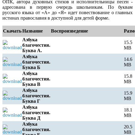
ОПК, автора духовных стихов и исполнительницы песен -
адресована в первую очередь школьникам. По буквам
русского языка от «А» до «Я» идет повествование о главных
истинах православия в доступной для детей форме.
Скачать
Название
Воспроизведение
Разм
Азбука
15.5
благочестия.
MB
Буква А.
Азбука
14.6
благочестия.
MB
Буква Б
Азбука
15.8
благочестия.
MB
Буква В
Азбука
15.9
благочестия.
MB
Буква Г
Азбука
18.1
благочестия.
MB
Буква Д
Азбука
20.5
благочестия.
MB
Буква Е