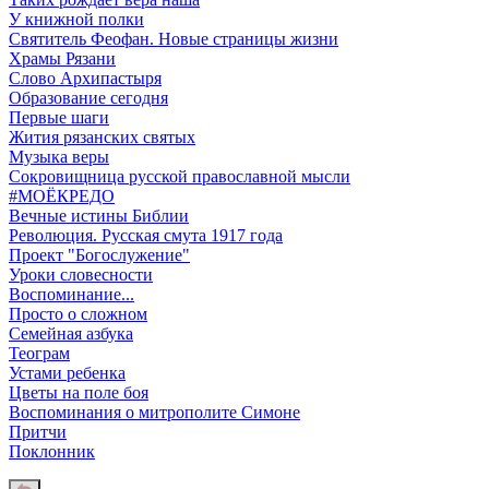
У книжной полки
Святитель Феофан. Новые страницы жизни
Храмы Рязани
Слово Архипастыря
Образование сегодня
Первые шаги
Жития рязанских святых
Музыка веры
Сокровищница русской православной мысли
#МОЁКРЕДО
Вечные истины Библии
Революция. Русская смута 1917 года
Проект "Богослужение"
Уроки словесности
Воспоминание...
Просто о сложном
Семейная азбука
Теограм
Устами ребенка
Цветы на поле боя
Воспоминания о митрополите Симоне
Притчи
Поклонник