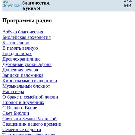
27.6
благочестия.
MB
Буква Я
e
Программы радио
Азбука благочестия
Библейская археология
Благое слово
В память вечную
Город в лицах
Древлехранилище
Духовные уроки Афона
Душевная вечеря
Записки паломника
Кино глазами священника
Музыкальный блокнот
Наша вера
О браке и семейной жизни
Пролог в поучениях
С Выши о Выше
Свет Библии
Святыни Земли Рязанской
Священник нашего времени
Семейные радости
Таких рождает вера наша