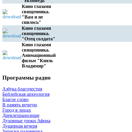
"Исповедь"
Кино глазами
священника.
"Вам и не
снилось"
Кино глазами
священника.
"Отец солдата"
Кино глазами
священника.
Анимационный
фильм "Князь
Владимир"
e
Программы радио
Азбука благочестия
Библейская археология
Благое слово
В память вечную
Город в лицах
Древлехранилище
Духовные уроки Афона
Душевная вечеря
Записки паломника