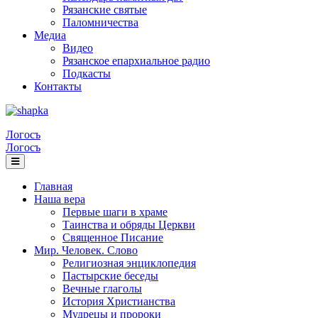
Рязанские святые
Паломничества
Медиа
Видео
Рязанское епархиальное радио
Подкасты
Контакты
Логосъ
Логосъ
Главная
Наша вера
Первые шаги в храме
Таинства и обряды Церкви
Священное Писание
Мир. Человек. Слово
Религиозная энциклопедия
Пастырские беседы
Вечные глаголы
История Христианства
Мудрецы и пророки