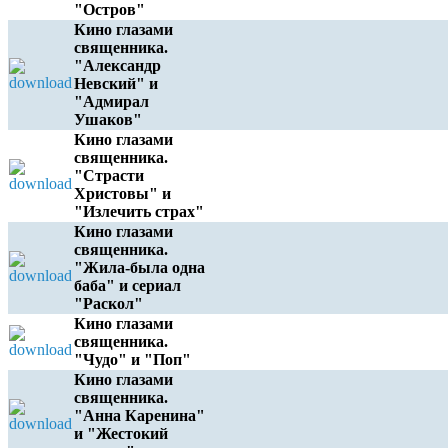
"Остров"
Кино глазами
священника.
"Александр
Невский" и
"Адмирал
Ушаков"
Кино глазами
священника.
"Страсти
Христовы" и
"Излечить страх"
Кино глазами
священника.
"Жила-была одна
баба" и сериал
"Раскол"
Кино глазами
священника.
"Чудо" и "Поп"
Кино глазами
священника.
"Анна Каренина"
и "Жестокий