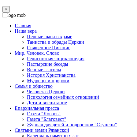
×
Главная
Наша вера
Первые шаги в храме
Таинства и обряды Церкви
Священное Писание
Мир. Человек. Слово
Религиозная энциклопедия
Пастырские беседы
Вечные глаголы
История Христианства
Мудрецы и пророки
Семья и общество
Человек в Церкви
Психология семейных отношений
Дети и воспитание
Епархиальная пресса
Газета "Логосъ"
Газета "Благовест"
Журнал для детей и подростков "Ступени"
Святыни земли Рязанской
Календарь памятных дат