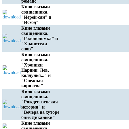
романс"
Кино глазами
священника.
"Иерей-сан" и
"Исход"
Кино глазами
священника.
"Головоломка" и
"Хранители
снов"
Кино глазами
священника.
"Хроники
Нарнии. Лев,
колдунья..." и
"Снежная
королева"
Кино глазами
священника.
"Рождественская
история" и
"Вечера на хуторе
близ Диканьки"
Кино глазами
священника.