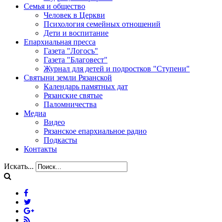
Семья и общество
Человек в Церкви
Психология семейных отношений
Дети и воспитание
Епархиальная пресса
Газета "Логосъ"
Газета "Благовест"
Журнал для детей и подростков "Ступени"
Святыни земли Рязанской
Календарь памятных дат
Рязанские святые
Паломничества
Медиа
Видео
Рязанское епархиальное радио
Подкасты
Контакты
Искать...