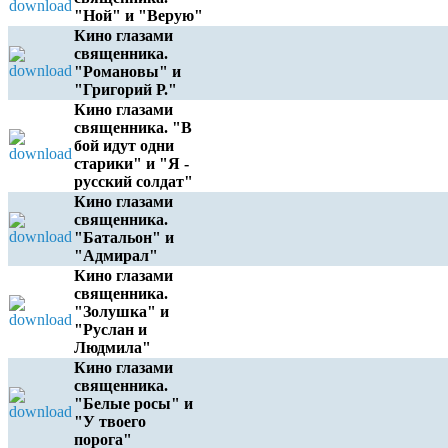
"Ной" и "Верую"
Кино глазами
священника.
"Романовы" и
"Григорий Р."
Кино глазами
священника. "В
бой идут одни
старики" и "Я -
русский солдат"
Кино глазами
священника.
"Батальон" и
"Адмирал"
Кино глазами
священника.
"Золушка" и
"Руслан и
Людмила"
Кино глазами
священника.
"Белые росы" и
"У твоего
порога"