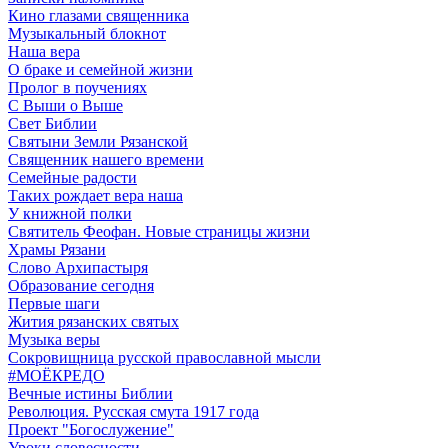
Кино глазами священника
Музыкальный блокнот
Наша вера
О браке и семейной жизни
Пролог в поучениях
С Выши о Выше
Свет Библии
Святыни Земли Рязанской
Священник нашего времени
Семейные радости
Таких рождает вера наша
У книжной полки
Святитель Феофан. Новые страницы жизни
Храмы Рязани
Слово Архипастыря
Образование сегодня
Первые шаги
Жития рязанских святых
Музыка веры
Сокровищница русской православной мысли
#МОЁКРЕДО
Вечные истины Библии
Революция. Русская смута 1917 года
Проект "Богослужение"
Уроки словесности