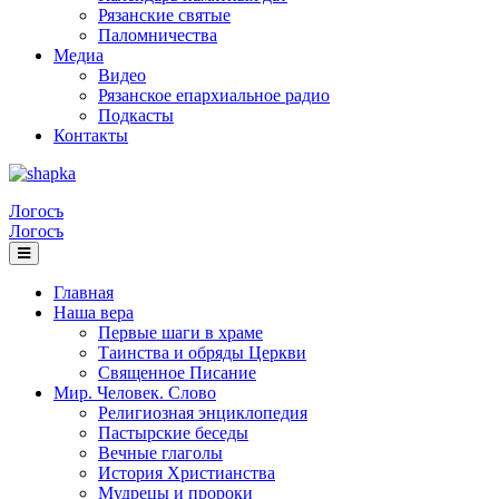
Рязанские святые
Паломничества
Медиа
Видео
Рязанское епархиальное радио
Подкасты
Контакты
Логосъ
Логосъ
Главная
Наша вера
Первые шаги в храме
Таинства и обряды Церкви
Священное Писание
Мир. Человек. Слово
Религиозная энциклопедия
Пастырские беседы
Вечные глаголы
История Христианства
Мудрецы и пророки