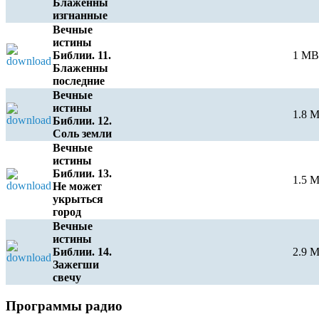
Блаженны
изгнанные
Вечные
истины
Библии. 11.
1 MB
Блаженны
последние
Вечные
истины
1.8 
Библии. 12.
Соль земли
Вечные
истины
Библии. 13.
1.5 
Не может
укрыться
город
Вечные
истины
Библии. 14.
2.9 
Зажегши
свечу
e
Программы радио