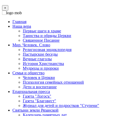
×
Главная
Наша вера
Первые шаги в храме
Таинства и обряды Церкви
Священное Писание
Мир. Человек. Слово
Религиозная энциклопедия
Пастырские беседы
Вечные глаголы
История Христианства
Мудрецы и пророки
Семья и общество
Человек в Церкви
Психология семейных отношений
Дети и воспитание
Епархиальная пресса
Газета "Логосъ"
Газета "Благовест"
Журнал для детей и подростков "Ступени"
Святыни земли Рязанской
Календарь памятных дат