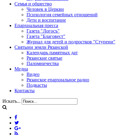
Семья и общество
Человек в Церкви
Психология семейных отношений
Дети и воспитание
Епархиальная пресса
Газета "Логосъ"
Газета "Благовест"
Журнал для детей и подростков "Ступени"
Святыни земли Рязанской
Календарь памятных дат
Рязанские святые
Паломничества
Медиа
Видео
Рязанское епархиальное радио
Подкасты
Контакты
Искать...