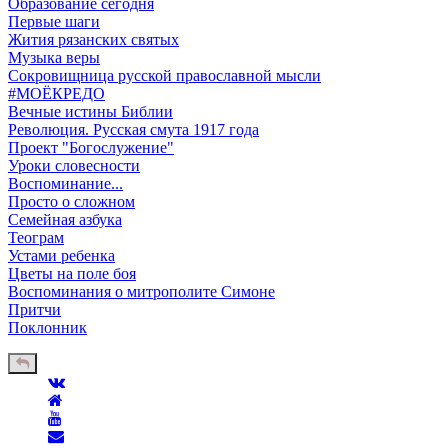
Образование сегодня
Первые шаги
Жития рязанских святых
Музыка веры
Сокровищница русской православной мысли
#МОЁКРЕДО
Вечные истины Библии
Революция. Русская смута 1917 года
Проект "Богослужение"
Уроки словесности
Воспоминание...
Просто о сложном
Семейная азбука
Теограм
Устами ребенка
Цветы на поле боя
Воспоминания о митрополите Симоне
Притчи
Поклонник