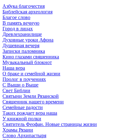
Азбука благочестия
Библейская археология
Благое слово
В память вечную
Город в лицах
Древлехранилище
Духовные уроки Афона
Душевная вечеря
Записки паломника
Кино глазами священника
Музыкальный блокнот
Наша вера
О браке и семейной жизни
Пролог в поучениях
С Выши о Выше
Свет Библии
Святыни Земли Рязанской
Священник нашего времени
Семейные радости
Таких рождает вера наша
У книжной полки
Святитель Феофан. Новые страницы жизни
Храмы Рязани
Слово Архипастыря