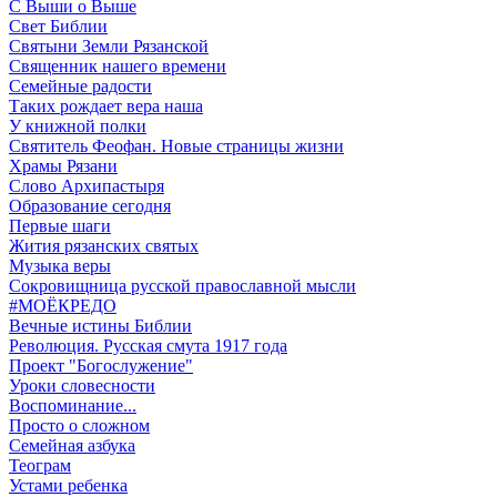
С Выши о Выше
Свет Библии
Святыни Земли Рязанской
Священник нашего времени
Семейные радости
Таких рождает вера наша
У книжной полки
Святитель Феофан. Новые страницы жизни
Храмы Рязани
Слово Архипастыря
Образование сегодня
Первые шаги
Жития рязанских святых
Музыка веры
Сокровищница русской православной мысли
#МОЁКРЕДО
Вечные истины Библии
Революция. Русская смута 1917 года
Проект "Богослужение"
Уроки словесности
Воспоминание...
Просто о сложном
Семейная азбука
Теограм
Устами ребенка