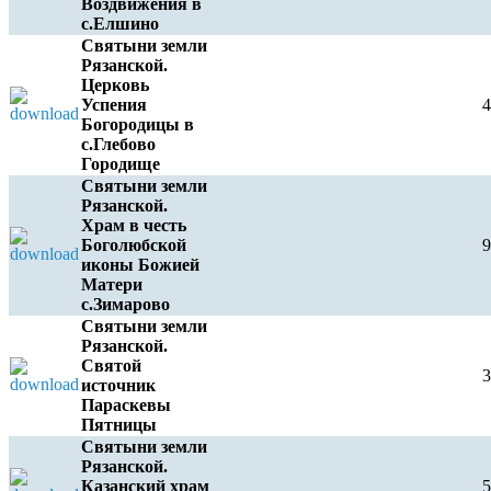
Воздвижения в
с.Елшино
Святыни земли
Рязанской.
Церковь
Успения
Богородицы в
с.Глебово
Городище
Святыни земли
Рязанской.
Храм в честь
Боголюбской
иконы Божией
Матери
с.Зимарово
Святыни земли
Рязанской.
Святой
источник
Параскевы
Пятницы
Святыни земли
Рязанской.
Казанский храм