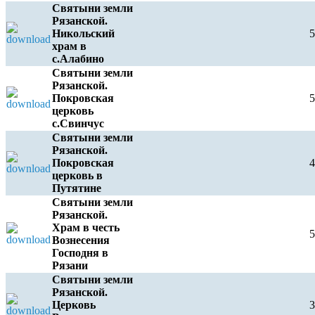
Святыни земли
Рязанской.
Никольский
храм в
с.Алабино
Святыни земли
Рязанской.
Покровская
церковь
с.Свинчус
Святыни земли
Рязанской.
Покровская
церковь в
Путятине
Святыни земли
Рязанской.
Храм в честь
Вознесения
Господня в
Рязани
Святыни земли
Рязанской.
Церковь