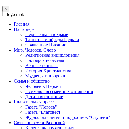
×
Главная
Наша вера
Первые шаги в храме
Таинства и обряды Церкви
Священное Писание
Мир. Человек. Слово
Религиозная энциклопедия
Пастырские беседы
Вечные глаголы
История Христианства
Мудрецы и пророки
Семья и общество
Человек в Церкви
Психология семейных отношений
Дети и воспитание
Епархиальная пресса
Газета "Логосъ"
Газета "Благовест"
Журнал для детей и подростков "Ступени"
Святыни земли Рязанской
Календарь памятных дат