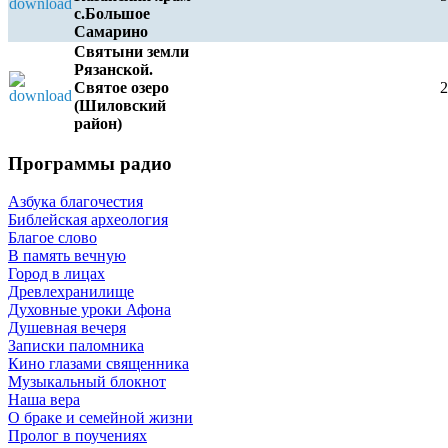
с.Большое
Самарино
Святыни земли
Рязанской.
Святое озеро
(Шиловский
район)
e
Программы радио
Азбука благочестия
Библейская археология
Благое слово
В память вечную
Город в лицах
Древлехранилище
Духовные уроки Афона
Душевная вечеря
Записки паломника
Кино глазами священника
Музыкальный блокнот
Наша вера
О браке и семейной жизни
Пролог в поучениях