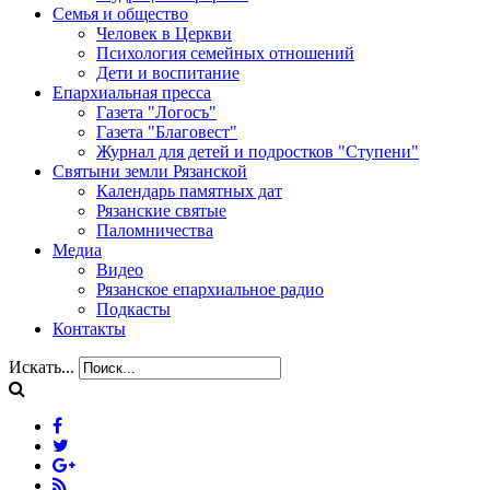
Семья и общество
Человек в Церкви
Психология семейных отношений
Дети и воспитание
Епархиальная пресса
Газета "Логосъ"
Газета "Благовест"
Журнал для детей и подростков "Ступени"
Святыни земли Рязанской
Календарь памятных дат
Рязанские святые
Паломничества
Медиа
Видео
Рязанское епархиальное радио
Подкасты
Контакты
Искать...