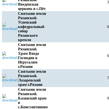
Введенская
церковь в с.Пёт
Святыни земли
Рязанской.
Успенский
кафедральный
собор
Рязанского
кремля
Святыни земли
Рязанской.
Храм Входа
Господня в
Иерусалим
г.Рязани
Святыни земли
Рязанской.
Лазаревский
храм г.Рязани
Святыни земли
Рязанской.
Казанский храм
в
с.Константиново