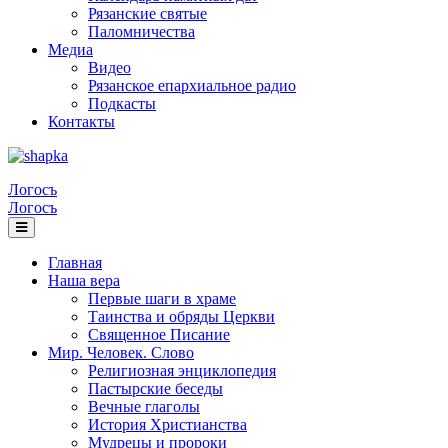
Рязанские святые
Паломничества
Медиа
Видео
Рязанское епархиальное радио
Подкасты
Контакты
Логосъ
Логосъ
Главная
Наша вера
Первые шаги в храме
Таинства и обряды Церкви
Священное Писание
Мир. Человек. Слово
Религиозная энциклопедия
Пастырские беседы
Вечные глаголы
История Христианства
Мудрецы и пророки