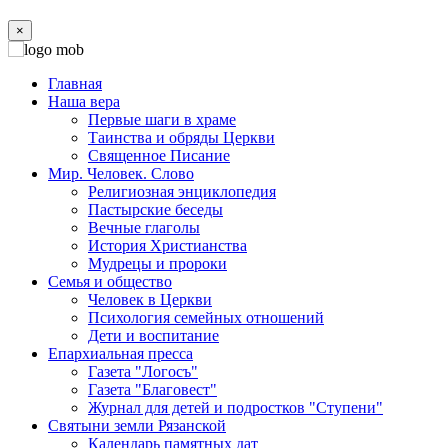
×
Главная
Наша вера
Первые шаги в храме
Таинства и обряды Церкви
Священное Писание
Мир. Человек. Слово
Религиозная энциклопедия
Пастырские беседы
Вечные глаголы
История Христианства
Мудрецы и пророки
Семья и общество
Человек в Церкви
Психология семейных отношений
Дети и воспитание
Епархиальная пресса
Газета "Логосъ"
Газета "Благовест"
Журнал для детей и подростков "Ступени"
Святыни земли Рязанской
Календарь памятных дат