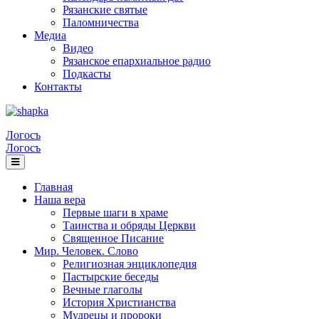
Рязанские святые
Паломничества
Медиа
Видео
Рязанское епархиальное радио
Подкасты
Контакты
Логосъ
Логосъ
Главная
Наша вера
Первые шаги в храме
Таинства и обряды Церкви
Священное Писание
Мир. Человек. Слово
Религиозная энциклопедия
Пастырские беседы
Вечные глаголы
История Христианства
Мудрецы и пророки