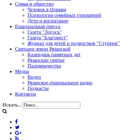
Семья и общество
Человек в Церкви
Психология семейных отношений
Дети и воспитание
Епархиальная пресса
Газета "Логосъ"
Газета "Благовест"
Журнал для детей и подростков "Ступени"
Святыни земли Рязанской
Календарь памятных дат
Рязанские святые
Паломничества
Медиа
Видео
Рязанское епархиальное радио
Подкасты
Контакты
Искать...