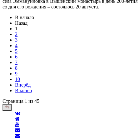
села Эммануиловка в Вышенский монастырь в день 200-летия
со дня его рождения – состоялось 20 августа.
В начало
Назад
1
2
3
4
5
6
7
8
9
10
Вперёд
В конец
Страница 1 из 45