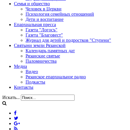
Семья и общество
Человек в Церкви
Психология семейных отношений
Дети и воспитание
Епархиальная пресса
Газета "Логосъ"
Газета "Благовест"
Журнал для детей и подростков "Ступени"
Святыни земли Рязанской
Календарь памятных дат
Рязанские святые
Паломничества
Медиа
Видео
Рязанское епархиальное радио
Подкасты
Контакты
Искать...