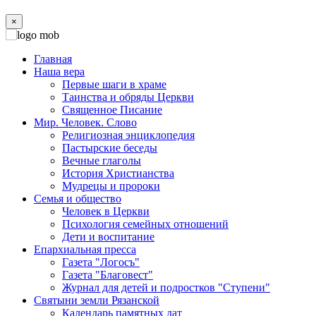
×
Главная
Наша вера
Первые шаги в храме
Таинства и обряды Церкви
Священное Писание
Мир. Человек. Слово
Религиозная энциклопедия
Пастырские беседы
Вечные глаголы
История Христианства
Мудрецы и пророки
Семья и общество
Человек в Церкви
Психология семейных отношений
Дети и воспитание
Епархиальная пресса
Газета "Логосъ"
Газета "Благовест"
Журнал для детей и подростков "Ступени"
Святыни земли Рязанской
Календарь памятных дат