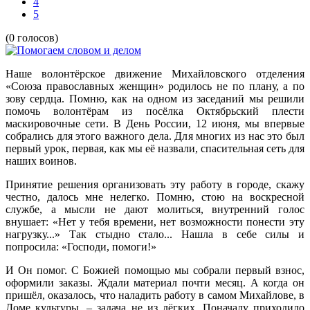
4
5
(0 голосов)
Наше волонтёрское движение Михайловского отделения
«Союза православных женщин» родилось не по плану, а по
зову сердца. Помню, как на одном из заседаний мы решили
помочь волонтёрам из посёлка Октябрьский плести
маскировочные сети. В День России, 12 июня, мы впервые
собрались для этого важного дела. Для многих из нас это был
первый урок, первая, как мы её назвали, спасительная сеть для
наших воинов.
Принятие решения организовать эту работу в городе, скажу
честно, далось мне нелегко. Помню, стою на воскресной
службе, а мысли не дают молиться, внутренний голос
внушает: «Нет у тебя времени, нет возможности понести эту
нагрузку...» Так стыдно стало... Нашла в себе силы и
попросила: «Господи, помоги!»
И Он помог. С Божией помощью мы собрали первый взнос,
оформили заказы. Ждали материал почти месяц. А когда он
пришёл, оказалось, что наладить работу в самом Михайлове, в
Доме культуры, – задача не из лёгких. Поначалу приходило