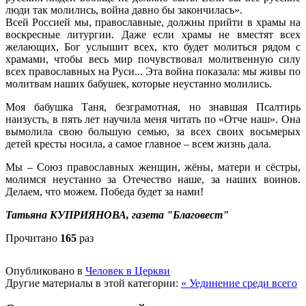
люди так молились, война давно бы закончилась».
Всей Россией мы, православные, должны прийти в храмы на
воскресные литургии. Даже если храмы не вместят всех
желающих, Бог услышит всех, кто будет молиться рядом с
храмами, чтобы весь мир почувствовал молитвенную силу
всех православных на Руси... Эта война показала: мы живы по
молитвам наших бабушек, которые неустанно молились.
Моя бабушка Таня, безграмотная, но знавшая Псалтирь
наизусть, в пять лет научила меня читать по «Отче наш». Она
вымолила свою большую семью, за всех своих восьмерых
детей кресты носила, а самое главное – всем жизнь дала.
Мы – Союз православных женщин, жёны, матери и сёстры,
молимся неустанно за Отечество наше, за наших воинов.
Делаем, что можем. Победа будет за нами!
Татьяна КУПРИЯНОВА, газета "Благовест"
Прочитано
165
раз
Опубликовано в
Человек в Церкви
Другие материалы в этой категории:
« Уединение среди всего