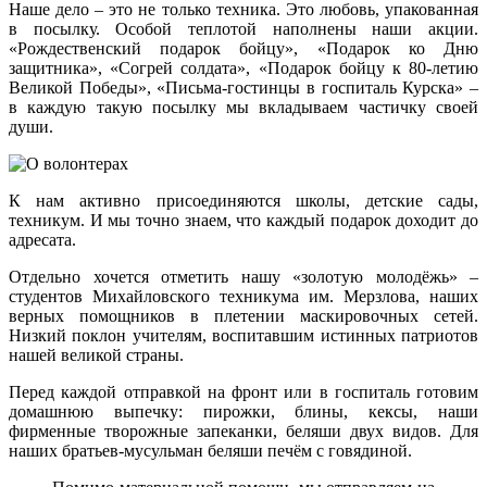
Наше дело – это не только техника. Это любовь, упакованная
в посылку. Особой теплотой наполнены наши акции.
«Рождественский подарок бойцу», «Подарок ко Дню
защитника», «Согрей солдата», «Подарок бойцу к 80-летию
Великой Победы», «Письма-гостинцы в госпиталь Курска» –
в каждую такую посылку мы вкладываем частичку своей
души.
К нам активно присоединяются школы, детские сады,
техникум. И мы точно знаем, что каждый подарок доходит до
адресата.
Отдельно хочется отметить нашу «золотую молодёжь» –
студентов Михайловского техникума им. Мерзлова, наших
верных помощников в плетении маскировочных сетей.
Низкий поклон учителям, воспитавшим истинных патриотов
нашей великой страны.
Перед каждой отправкой на фронт или в госпиталь готовим
домашнюю выпечку: пирожки, блины, кексы, наши
фирменные творожные запеканки, беляши двух видов. Для
наших братьев-мусульман беляши печём с говядиной.