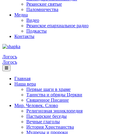
Рязанские святые
Паломничества
Медиа
Видео
Рязанское епархиальное радио
Подкасты
Контакты
Логосъ
Логосъ
Главная
Наша вера
Первые шаги в храме
Таинства и обряды Церкви
Священное Писание
Мир. Человек. Слово
Религиозная энциклопедия
Пастырские беседы
Вечные глаголы
История Христианства
Мудрецы и пророки