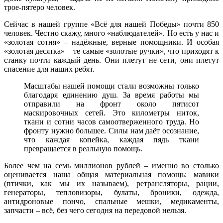
трое-пятеро человек.
Сейчас в нашей группе «Всё для нашей Победы» почти 850
человек. Честно скажу, много «наблюдателей». Но есть у нас и
«золотая сотня» – надёжные, верные помощники. И особая
«золотая десятка» – те самые «золотые ручки», что приходят к
станку почти каждый день. Они плетут не сети, они плетут
спасение для наших ребят.
Масштабы нашей помощи стали возможны только
благодаря единению душ. За время работы мы
отправили на фронт около пятисот
маскировочных сетей. Это километры ниток,
ткани и сотни часов самоотверженного труда. Но
фронту нужно большее. Силы нам даёт осознание,
что каждая копейка, каждая пядь ткани
превращается в реальную помощь.
Более чем на семь миллионов рублей – именно во столько
оценивается наша общая материальная помощь: мавики
(птички, как мы их называем), ретрансляторы, рации,
генераторы, тепловизоры, булаты, броники, одежда,
антидроновые пончо, спальные мешки, медикаменты,
запчасти – всё, без чего сегодня на передовой нельзя.