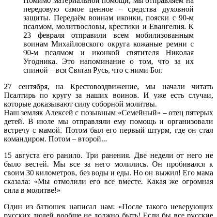
Помимо материальной помощи, мы отправляем на
передовую самое ценное – средства духовной
защиты. Передаём воинам иконки, пояски с 90-м
псалмом, молитвословы, крестики и Евангелия. К
23 февраля отправили всем мобилизованным
воинам Михайловского округа кожаные ремни с
90-м псалмом и иконкой святителя Николая
Угодника. Это напоминание о том, что за их
спиной – вся Святая Русь, что с ними Бог.
27 сентября, на Крестовоздвижение, мы начали читать
Псалтирь по кругу за наших воинов. И уже есть случаи,
которые доказывают силу соборной молитвы.
Наш земляк Алексей с позывным «Семейный» – отец пятерых
детей. В июле мы отправляли ему помощь и организовали
встречу с мамой. Потом был его первый штурм, где он стал
командиром. Потом – второй...
15 августа его ранило. Три ранения. Две недели от него не
было вестей. Мы все за него молились. Он пробивался к
своим 30 километров, без воды и еды. Но он выжил! Его мама
сказала: «Мы отмолили его все вместе. Какая же огромная
сила в молитве!»
Один из батюшек написал нам: «После такого неверующих
русских людей вообще не должно быть! Если бы все русские