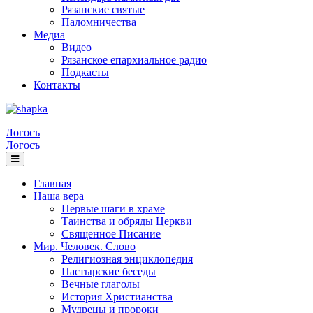
Рязанские святые
Паломничества
Медиа
Видео
Рязанское епархиальное радио
Подкасты
Контакты
Логосъ
Логосъ
Главная
Наша вера
Первые шаги в храме
Таинства и обряды Церкви
Священное Писание
Мир. Человек. Слово
Религиозная энциклопедия
Пастырские беседы
Вечные глаголы
История Христианства
Мудрецы и пророки