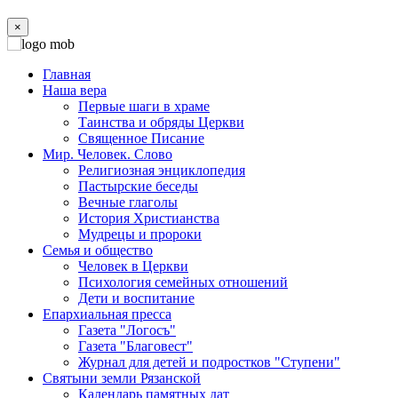
×
Главная
Наша вера
Первые шаги в храме
Таинства и обряды Церкви
Священное Писание
Мир. Человек. Слово
Религиозная энциклопедия
Пастырские беседы
Вечные глаголы
История Христианства
Мудрецы и пророки
Семья и общество
Человек в Церкви
Психология семейных отношений
Дети и воспитание
Епархиальная пресса
Газета "Логосъ"
Газета "Благовест"
Журнал для детей и подростков "Ступени"
Святыни земли Рязанской
Календарь памятных дат