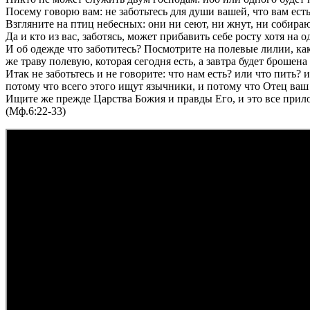
Посему говорю вам: не заботьтесь для души вашей, что вам есть
Взгляните на птиц небесных: они ни сеют, ни жнут, ни собира
Да и кто из вас, заботясь, может прибавить себе росту хотя на 
И об одежде что заботитесь? Посмотрите на полевые лилии, как о
же траву полевую, которая сегодня есть, а завтра будет брошена 
Итак не заботьтесь и не говорите: что нам есть? или что пить? 
потому что всего этого ищут язычники, и потому что Отец ваш
Ищите же прежде Царства Божия и правды Его, и это все прил
(Мф.6:22-33)