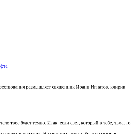
овествования размышляет священник Иоанн Игнатов, клирик
 тело твое будет темно. Итак, если свет, который в тебе, тьма, то
 а о другом нерадеть. Не можете служить Богу и маммоне.