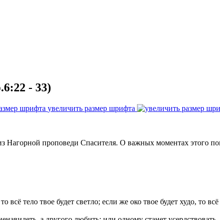
:22 - 33)
увеличить размер шрифта
из Нагорной проповеди Спасителя. О важных моментах этого п
то всё тело твое будет светло; если же око твое будет худо, то всё
енавидеть, а другого любить; или одному станет усердствовать,