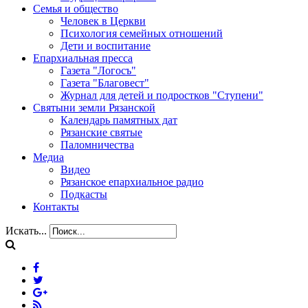
Семья и общество
Человек в Церкви
Психология семейных отношений
Дети и воспитание
Епархиальная пресса
Газета "Логосъ"
Газета "Благовест"
Журнал для детей и подростков "Ступени"
Святыни земли Рязанской
Календарь памятных дат
Рязанские святые
Паломничества
Медиа
Видео
Рязанское епархиальное радио
Подкасты
Контакты
Искать...