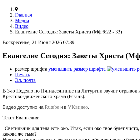
Главная
Медиа
Видео
Евангелие Сегодня: Заветы Христа (Мф.6:22 - 33)
Воскресенье, 21 Июня 2026 07:39
Евангелие Сегодня: Заветы Христа (Мф.6
размер шрифта
уменьшить размер шрифта
Печать
Эл. почта
В 3-ю Неделю по Пятидесятнице на Литургии звучит отрывок 
Крестовоздвиженского храма (Рязань).
Видео доступно на
Rutube
и в
VKвидео
.
Текст Евангелия:
"Светильник для тела есть око. Итак, если око твое будет чисто, 
какова же тьма?
Никто не может служить двум господам: ибо или одного будет н