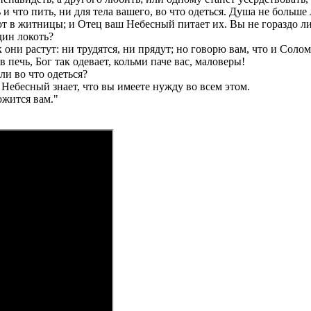
 и что пить, ни для тела вашего, во что одеться. Душа не больш
ют в житницы; и Отец ваш Небесный питает их. Вы не гораздо л
один локоть?
ни растут: ни трудятся, ни прядут; но говорю вам, что и Соломон
в печь, Бог так одевает, кольми паче вас, маловеры!
или во что одеться?
 Небесный знает, что вы имеете нужду во всем этом.
ожится вам."