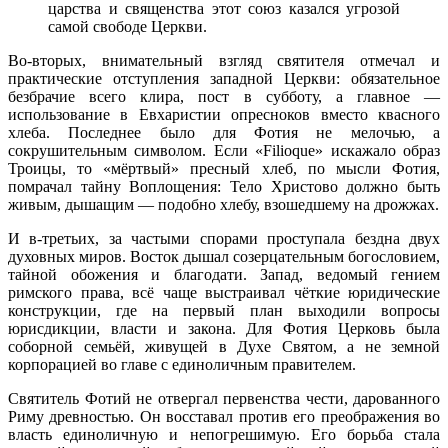
царства и священства этот союз казался угрозой
самой свободе Церкви.
Во-вторых, внимательный взгляд святителя отмечал и
практические отступления западной Церкви: обязательное
безбрачие всего клира, пост в субботу, а главное —
использование в Евхаристии опресноков вместо квасного
хлеба. Последнее было для Фотия не мелочью, а
сокрушительным символом. Если «Filioque» искажало образ
Троицы, то «мёртвый» пресный хлеб, по мысли Фотия,
помрачал тайну Воплощения: Тело Христово должно быть
живым, дышащим — подобно хлебу, взошедшему на дрожжах.
И в-третьих, за частыми спорами проступала бездна двух
духовных миров. Восток дышал созерцательным богословием,
тайной обожения и благодати. Запад, ведомый гением
римского права, всё чаще выстраивал чёткие юридические
конструкции, где на первый план выходили вопросы
юрисдикции, власти и закона. Для Фотия Церковь была
соборной семьёй, живущей в Духе Святом, а не земной
корпорацией во главе с единоличным правителем.
Святитель Фотий не отвергал первенства чести, дарованного
Риму древностью. Он восставал против его преображения во
власть единоличную и непогрешимую. Его борьба стала