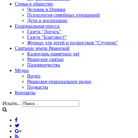
Семья и общество
Человек в Церкви
Психология семейных отношений
Дети и воспитание
Епархиальная пресса
Газета "Логосъ"
Газета "Благовест"
Журнал для детей и подростков "Ступени"
Святыни земли Рязанской
Календарь памятных дат
Рязанские святые
Паломничества
Медиа
Видео
Рязанское епархиальное радио
Подкасты
Контакты
Искать...