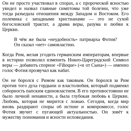
Он не просто участвовал в спорах, а с пророческой ясностью
увидел и назвал главные симптомы той болезни, что уже
тогда разъедала отношения между Западом и Востоком. Его
полемика с западными христианами — это не сухой
богословский трактат, а драма веры, разума и любви к
Церкви.
В чём же была «неудобность» патриарха Фотия?
Он сказал «нет» самовластию.
Когда Рим, желая угодить германским императорам, впервые
в истории позволил изменить Никео-Цареградский Символ
веры — добавить спорное «Filioque» («и от Сына») — именно
голос Фотия прозвучал как набат.
Он не боролся с Римом как таковым. Он боролся за Рим
против того духа гордыни и властолюбия, который подменял
соборность папским единовластием. В его противостоянии не
было личной ненависти, а была глубокая любовь к Церкви.
Любовь, которая не мирится с ложью. Сегодня, когда мир
вновь раздирают споры об истине и компромиссе, голос
Фотия звучит с пугающей актуальностью. Он зовёт к
мужеству понимания и ясности исповедания.