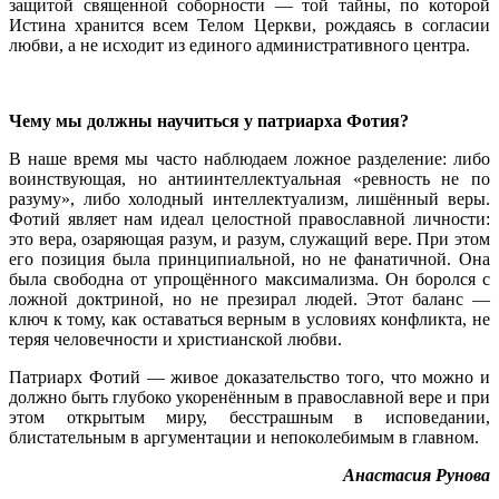
защитой священной соборности — той тайны, по которой
Истина хранится всем Телом Церкви, рождаясь в согласии
любви, а не исходит из единого административного центра.
Чему мы должны научиться у патриарха Фотия?
В наше время мы часто наблюдаем ложное разделение: либо
воинствующая, но антиинтеллектуальная «ревность не по
разуму», либо холодный интеллектуализм, лишённый веры.
Фотий являет нам идеал целостной православной личности:
это вера, озаряющая разум, и разум, служащий вере. При этом
его позиция была принципиальной, но не фанатичной. Она
была свободна от упрощённого максимализма. Он боролся с
ложной доктриной, но не презирал людей. Этот баланс —
ключ к тому, как оставаться верным в условиях конфликта, не
теряя человечности и христианской любви.
Патриарх Фотий — живое доказательство того, что можно и
должно быть глубоко укоренённым в православной вере и при
этом открытым миру, бесстрашным в исповедании,
блистательным в аргументации и непоколебимым в главном.
Анастасия Рунова