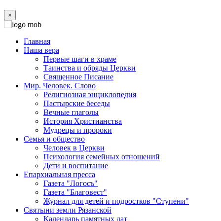
×
Главная
Наша вера
Первые шаги в храме
Таинства и обряды Церкви
Священное Писание
Мир. Человек. Слово
Религиозная энциклопедия
Пастырские беседы
Вечные глаголы
История Христианства
Мудрецы и пророки
Семья и общество
Человек в Церкви
Психология семейных отношений
Дети и воспитание
Епархиальная пресса
Газета "Логосъ"
Газета "Благовест"
Журнал для детей и подростков "Ступени"
Святыни земли Рязанской
Календарь памятных дат