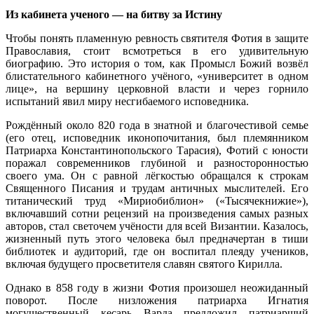
Из кабинета ученого — на битву за Истину
Чтобы понять пламенную ревность святителя Фотия в защите
Православия, стоит всмотреться в его удивительную
биографию. Это история о том, как Промысл Божий возвёл
блистательного кабинетного учёного, «университет в одном
лице», на вершину церковной власти и через горнило
испытаний явил миру несгибаемого исповедника.
Рождённый около 820 года в знатной и благочестивой семье
(его отец, исповедник иконопочитания, был племянником
Патриарха Константинопольского Тарасия), Фотий с юности
поражал современников глубиной и разносторонностью
своего ума. Он с равной лёгкостью обращался к строкам
Священного Писания и трудам античных мыслителей. Его
титанический труд «Мириобиблион» («Тысячекнижие»),
включавший сотни рецензий на произведения самых разных
авторов, стал светочем учёности для всей Византии. Казалось,
жизненный путь этого человека был предначертан в тиши
библиотек и аудиторий, где он воспитал плеяду учеников,
включая будущего просветителя славян святого Кирилла.
Однако в 858 году в жизни Фотия произошел неожиданный
поворот. После низложения патриарха Игнатия
могущественный кесарь Варда предложил патриарший