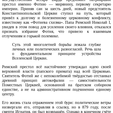
престол именно Фотию — мирянину, первому секретарю
империи. Приняв сан за шесть дней, новый предстоятель
Константинопольской Церкви ступил на путь, который
привёл к долгому и болезненному церковному конфликту,
известному как «Фотиева схизма». Папа Римский Николай I,
увидев в этом повод для усиления своего влияния, отказался
признать избрание Фотия, что привело к взаимным
отлучениям и горькой полемике.
Суть этой многолетней борьбы лежала глубже
личных или политических разногласий. Речь шла
о фундаментальном принципе устройства
Вселенской Церкви.
Римский престол всё настойчивее утверждал идею своей
верховной власти (папского примата) над всей Церковью.
Святитель Фотий же с непоколебимой твёрдостью отстаивал
древний принцип автокефалии — самостоятельности
Поместных Церквей, основанной на братском соборном
единстве, а не на административном подчинении единому
центру.
Его жизнь стала отражением этой бури: политические ветры
низвергали его, отправляя в ссылку, но в 879 году, после
смерти Игнатия, он был возвращён. Однако в конечном счёте