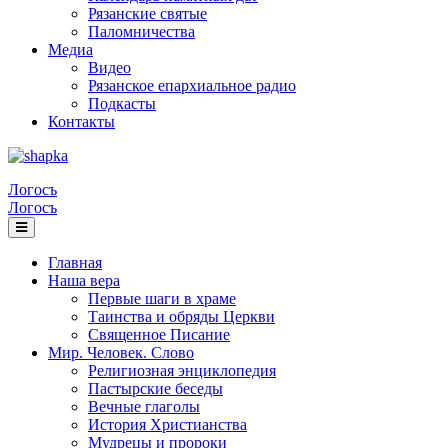
Рязанские святые
Паломничества
Медиа
Видео
Рязанское епархиальное радио
Подкасты
Контакты
Логосъ
Логосъ
Главная
Наша вера
Первые шаги в храме
Таинства и обряды Церкви
Священное Писание
Мир. Человек. Слово
Религиозная энциклопедия
Пастырские беседы
Вечные глаголы
История Христианства
Мудрецы и пророки