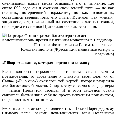
сменившаяся власть вновь отправила его в изгнание, где
около 893 года он и окончил свой земной путь — не как
политик, потерпевший поражение, но как исповедник,
оставшийся верным тому, что считал Истиной. Так учёный-
энциклопедист, призванный на служение в час испытаний,
стал одним из столпов Православного самосознания.
Патриарх Фотии с ризои Богоматери спасает
Константинополь (Фрески Княгинина монастыря, г.
Владимир)
«Filioque» – капля, которая переполнила чашу
Если вопросы церковного авторитета стали камнем
преткновения, то добавление к Символу веры слов «и от
Сына» («Filio que») оказалось той чертой, которая разделила
дух богословской мысли. Спор коснулся самого сердца веры
— тайны Пресвятой Троицы. И в этой духовной брани
святитель Фотий явил себя не просто искусным полемистом,
но ревностным защитником.
Речь шла о смелом дополнении к Никео-Цареградскому
Символу веры, веками почитавшемуся всей Вселенской