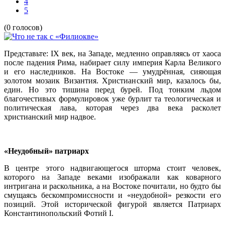
4
5
(0 голосов)
Представьте: IX век, на Западе, медленно оправляясь от хаоса
после падения Рима, набирает силу империя Карла Великого
и его наследников. На Востоке — умудрённая, сияющая
золотом мозаик Византия. Христианский мир, казалось бы,
един. Но это тишина перед бурей. Под тонким льдом
благочестивых формулировок уже бурлит та теологическая и
политическая лава, которая через два века расколет
христианский мир надвое.
«Неудобный» патриарх
В центре этого надвигающегося шторма стоит человек,
которого на Западе веками изображали как коварного
интригана и раскольника, а на Востоке почитали, но будто бы
смущаясь бескомпромиссности и «неудобной» резкости его
позиций. Этой исторической фигурой является Патриарх
Константинопольский Фотий I.