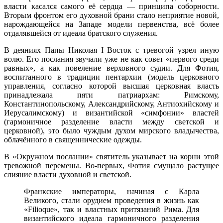
власти касался самого её сердца — принципа соборности.
Вторым фронтом его духовной брани стало неприятие новой,
нарождающейся на Западе модели первенства, всё более
отдалявшейся от идеала братского служения.
В деяниях Папы Николая I Восток с тревогой узрел иную
волю. Его послания звучали уже не как совет «первого среди
равных», а как повеление верховного судии. Для Фотия,
воспитанного в традиции пентархии (модель церковного
управления, согласно которой высшая церковная власть
принадлежала пяти патриархам: Римскому,
Константинопольскому, Александрийскому, Антиохийскому и
Иерусалимскому) и византийской «симфонии» властей
(гармоничное разделение власти между светской и
церковной), это было чуждым духом мирского владычества,
облачённого в священнические одежды.
В «Окружном послании» святитель указывает на корни этой
тревожной перемены. Во-первых, Фотия смущало растущее
слияние власти духовной и светской.
Франкские императоры, начиная с Карла
Великого, стали орудием проведения в жизнь как
«Filioque», так и властных притязаний Рима. Для
византийского идеала гармоничного разделения