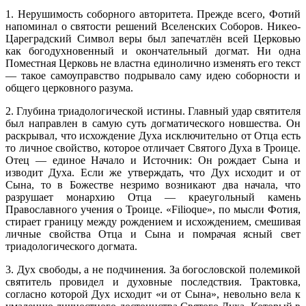
1. Нерушимость соборного авторитета. Прежде всего, Фотий
напоминал о святости решений Вселенских Соборов. Никео-
Цареградский Символ веры был запечатлён всей Церковью
как богодухновенный и окончательный догмат. Ни одна
Поместная Церковь не властна единолично изменять его текст
— такое самоуправство подрывало саму идею соборности и
общего церковного разума.
2. Глубина триадологической истины. Главный удар святителя
был направлен в самую суть догматического новшества. Он
раскрывал, что исхождение Духа исключительно от Отца есть
то личное свойство, которое отличает Святого Духа в Троице.
Отец — единое Начало и Источник: Он рождает Сына и
изводит Духа. Если же утверждать, что Дух исходит и от
Сына, то в Божестве незримо возникают два начала, что
разрушает монархию Отца — краеугольный камень
Православного учения о Троице. «Filioque», по мысли Фотия,
стирает границу между рождением и исхождением, смешивая
личные свойства Отца и Сына и помрачая ясный свет
триадологического догмата.
3. Дух свободы, а не подчинения. За богословской полемикой
святитель провидел и духовные последствия. Трактовка,
согласно которой Дух исходит «и от Сына», невольно вела к