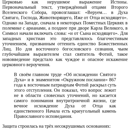
Церковью как нерушимое выражение Истины.
Первоначальный текст, утверждённый отцами Второго
Вселенского Собора, провозглашал: «Веруем… в Духа
Святаго, Господа, Животворящего, Иже от Отца исходящего».
Однако на Западе, сначала в некоторых Поместных Церквях в
полемике с арианами, а позднее при дворе Карла Великого, в
Символ начали включать слова: «и от Сына исходящего». Для
западных христиан это представлялось благочестивым
уточнением, призванным оттенить единство Божественных
Лиц. Но для восточного богословского сознания, чьим
глубочайшим выразителем стал святитель Фотий, такое
нововведение предстало как чуждое и опасное искажение
церковного вероучения.
В своём главном труде «Об исхождении Святого
Духа» и в знаменитом «Окружном послании» 867
года к восточным патриархам Фотий раскрыл суть
этого отступления. Он показал, что вопрос лежит
не в области словесных уточнений, но касается
самого понимания внутритроичной жизни, где
вечное исхождение Духа от Отца как
единственного Начала есть краеугольный камень
Православного исповедания.
Защита строилась на трёх несокрушимых основаниях: