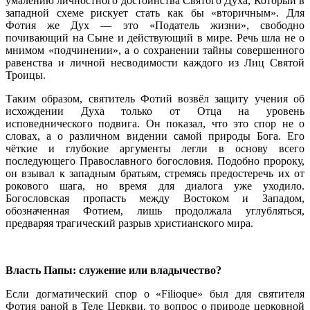
умалению личностного достоинства Святого Духа, Который в
западной схеме рискует стать как бы «вторичным». Для
Фотия же Дух — это «Податель жизни», свободно
почивающий на Сыне и действующий в мире. Речь шла не о
мнимом «подчинении», а о сохранении тайны совершенного
равенства и личной несводимости каждого из Лиц Святой
Троицы.
Таким образом, святитель Фотий возвёл защиту учения об
исхождении Духа только от Отца на уровень
исповеднического подвига. Он показал, что это спор не о
словах, а о различном видении самой природы Бога. Его
чёткие и глубокие аргументы легли в основу всего
последующего Православного богословия. Подобно пророку,
он взывал к западным братьям, стремясь предостеречь их от
рокового шага, но время для диалога уже уходило.
Богословская пропасть между Востоком и Западом,
обозначенная Фотием, лишь продолжала углубляться,
предваряя трагический разрыв христианского мира.
Власть Папы: служение или владычество?
Если догматический спор о «Filioque» был для святителя
Фотия раной в Теле Церкви, то вопрос о природе церковной