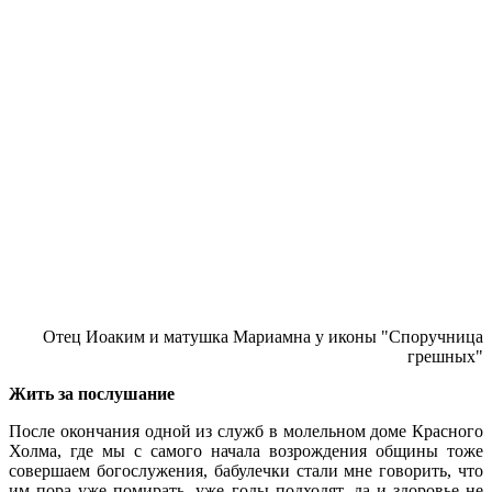
Отец Иоаким и матушка Мариамна у иконы "Споручница
грешных"
Жить за послушание
После окончания одной из служб в молельном доме Красного
Холма, где мы с самого начала возрождения общины тоже
совершаем богослужения, бабулечки стали мне говорить, что
им пора уже помирать, уже годы подходят, да и здоровье не