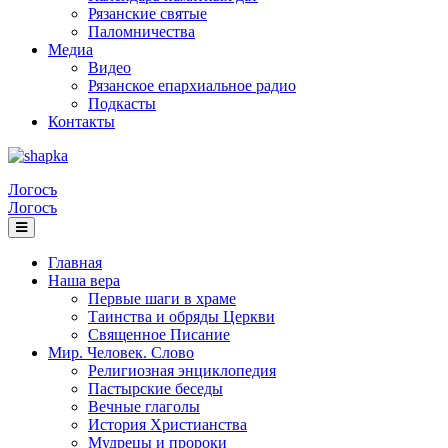
Рязанские святые
Паломничества
Медиа
Видео
Рязанское епархиальное радио
Подкасты
Контакты
Логосъ
Логосъ
Главная
Наша вера
Первые шаги в храме
Таинства и обряды Церкви
Священное Писание
Мир. Человек. Слово
Религиозная энциклопедия
Пастырские беседы
Вечные глаголы
История Христианства
Мудрецы и пророки