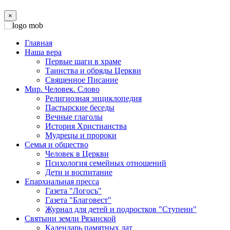
×
Главная
Наша вера
Первые шаги в храме
Таинства и обряды Церкви
Священное Писание
Мир. Человек. Слово
Религиозная энциклопедия
Пастырские беседы
Вечные глаголы
История Христианства
Мудрецы и пророки
Семья и общество
Человек в Церкви
Психология семейных отношений
Дети и воспитание
Епархиальная пресса
Газета "Логосъ"
Газета "Благовест"
Журнал для детей и подростков "Ступени"
Святыни земли Рязанской
Календарь памятных дат