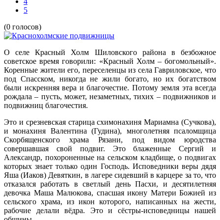
4
5
(0 голосов)
О селе Красный Холм Шиловского района в безбожное
советское время говорили: «Красный Холм – богомольный».
Коренные жители его, переселенцы из села Гавриловское, что
под Спасском, никогда не жили богато, но их богатством
были искренняя вера и благочестие. Потому земля эта всегда
рождала – пусть, может, незаметных, тихих – подвижников и
подвижниц благочестия.
Это и срезневская старица схимонахиня Мариамна (Сучкова),
и монахиня Валентина (Гудина), многолетняя псаломщица
Скорбященского храма Рязани, под видом юродства
совершавшая свой подвиг. Это блаженные Сергий и
Александр, похороненные на сельском кладбище, о подвигах
которых знает только один Господь. Исповедники веры дядя
Яша (Иаков) Девяткин, в лагере сидевший в карцере за то, что
отказался работать в светлый день Пасхи, и десятилетняя
девочка Маша Малюкова, спасшая икону Матери Божией из
сельского храма, из икон которого, написанных на жести,
рабочие делали вёдра. Это и сёстры-исповедницы нашей
общины.