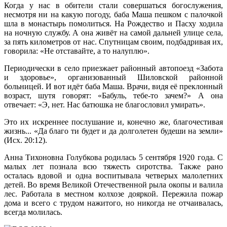
Когда у нас в обители стали совершаться богослужения,
несмотря ни на какую погоду, баба Маша пешком с палочкой
шла в монастырь помолиться. На Рождество и Пасху ходила
на ночную службу. А она живёт на самой дальней улице села,
за пять километров от нас. Спутницам своим, подбадривая их,
говорила: «Не отставайте, а то налуплю».
Периодически в село приезжает районный автопоезд «Забота
и здоровье», организованный Шиловской районной
больницей. И вот идёт баба Маша. Врачи, видя её преклонный
возраст, шутя говорят: «Бабуль, тебе-то зачем?» А она
отвечает: «Э, нет. Нас батюшка не благословил умирать».
Это их искреннее послушание и, конечно же, благочестивая
жизнь... «Да благо ти будет и да долголетен будеши на земли»
(Исх. 20:12).
Анна Тихоновна Голубкова родилась 5 сентября 1920 года. С
малых лет познала всю тяжесть сиротства. Также рано
осталась вдовой и одна воспитывала четверых малолетних
детей. Во время Великой Отечественной рыла окопы и валила
лес. Работала в местном колхозе дояркой. Пережила пожар
дома и всего с трудом нажитого, но никогда не отчаивалась,
всегда молилась.