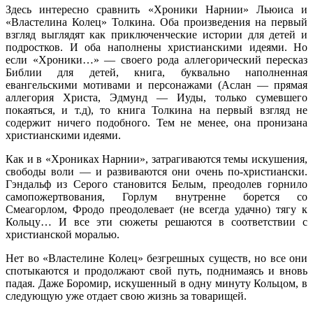
Здесь интересно сравнить «Хроники Нарнии» Льюиса и
«Властелина Колец» Толкина. Оба произведения на первый
взгляд выглядят как приключенческие истории для детей и
подростков. И оба наполнены христианскими идеями. Но
если «Хроники…» — своего рода аллегорический пересказ
Библии для детей, книга, буквально наполненная
евангельскими мотивами и персонажами (Аслан — прямая
аллегория Христа, Эдмунд — Иуды, только сумевшего
покаяться, и т.д), то книга Толкина на первый взгляд не
содержит ничего подобного. Тем не менее, она пронизана
христианскими идеями.
Как и в «Хрониках Нарнии», затрагиваются темы искушения,
свободы воли — и развиваются они очень по-христиански.
Гэндальф из Серого становится Белым, преодолев горнило
самопожертвования, Горлум внутренне борется со
Смеагорлом, Фродо преодолевает (не всегда удачно) тягу к
Кольцу… И все эти сюжеты решаются в соответствии с
христианской моралью.
Нет во «Властелине Колец» безгрешных существ, но все они
спотыкаются и продолжают свой путь, поднимаясь и вновь
падая. Даже Боромир, искушенный в одну минуту Кольцом, в
следующую уже отдает свою жизнь за товарищей.