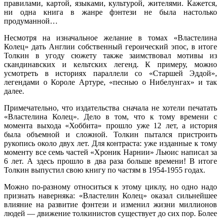
правилами, картой, языками, культурой, жителями. Кажется,
ни одна книга в жанре фэнтези не была настолько
продуманной…
Несмотря на изначальное желание в томах «Властелина
Колец» дать Англии собственный героический эпос, в итоге
Толкин в угоду сюжету также заимствовал мотивы из
скандинавских и кельтских легенд. К примеру, можно
усмотреть в историях параллели со «Старшей Эддой»,
легендами о Короле Артуре, «песнью о Нибелунгах» и так
далее.
Примечательно, что издательства сначала не хотели печатать
«Властелина Колец». Дело в том, что к тому времени с
момента выхода «Хоббита» прошло уже 12 лет, а история
была объемной и сложной. Толкин пытался пристроить
рукопись около двух лет. Для контраста: уже изданные к тому
моменту все семь частей «Хроник Нарнии» Льюис написал за
6 лет. А здесь прошло в два раза больше времени! В итоге
Толкин выпустил свою книгу по частям в 1954-1955 годах.
Можно по-разному относиться к этому циклу, но одно надо
признать наверняка: «Властелин Колец» оказал сильнейшее
влияние на развитие фэнтези и изменил жизни миллионов
людей — движение толкинистов существует до сих пор. Более