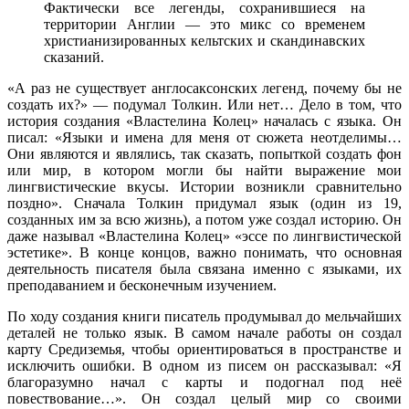
Фактически все легенды, сохранившиеся на
территории Англии — это микс со временем
христианизированных кельтских и скандинавских
сказаний.
«А раз не существует англосаксонских легенд, почему бы не
создать их?» — подумал Толкин. Или нет… Дело в том, что
история создания «Властелина Колец» началась с языка. Он
писал: «Языки и имена для меня от сюжета неотделимы…
Они являются и являлись, так сказать, попыткой создать фон
или мир, в котором могли бы найти выражение мои
лингвистические вкусы. Истории возникли сравнительно
поздно». Сначала Толкин придумал язык (один из 19,
созданных им за всю жизнь), а потом уже создал историю. Он
даже называл «Властелина Колец» «эссе по лингвистической
эстетике». В конце концов, важно понимать, что основная
деятельность писателя была связана именно с языками, их
преподаванием и бесконечным изучением.
По ходу создания книги писатель продумывал до мельчайших
деталей не только язык. В самом начале работы он создал
карту Средиземья, чтобы ориентироваться в пространстве и
исключить ошибки. В одном из писем он рассказывал: «Я
благоразумно начал с карты и подогнал под неё
повествование…». Он создал целый мир со своими