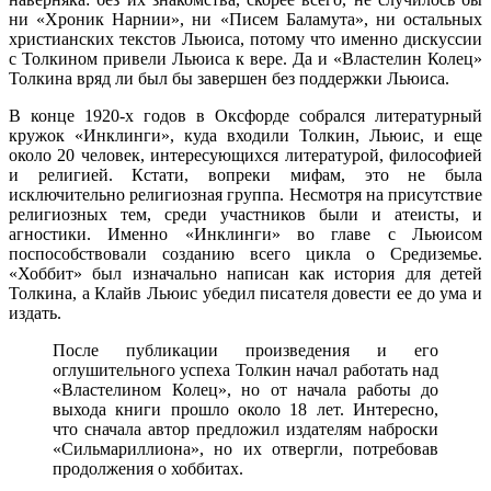
ни «Хроник Нарнии», ни «Писем Баламута», ни остальных
христианских текстов Льюиса, потому что именно дискуссии
с Толкином привели Льюиса к вере. Да и «Властелин Колец»
Толкина вряд ли был бы завершен без поддержки Льюиса.
В конце 1920-х годов в Оксфорде собрался литературный
кружок «Инклинги», куда входили Толкин, Льюис, и еще
около 20 человек, интересующихся литературой, философией
и религией. Кстати, вопреки мифам, это не была
исключительно религиозная группа. Несмотря на присутствие
религиозных тем, среди участников были и атеисты, и
агностики. Именно «Инклинги» во главе с Льюисом
поспособствовали созданию всего цикла о Средиземье.
«Хоббит» был изначально написан как история для детей
Толкина, а Клайв Льюис убедил писателя довести ее до ума и
издать.
После публикации произведения и его
оглушительного успеха Толкин начал работать над
«Властелином Колец», но от начала работы до
выхода книги прошло около 18 лет. Интересно,
что сначала автор предложил издателям наброски
«Сильмариллиона», но их отвергли, потребовав
продолжения о хоббитах.