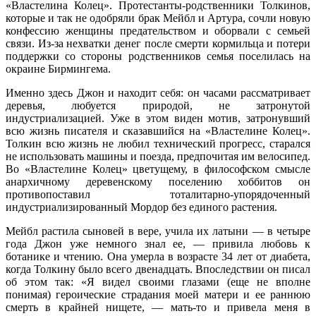
«Властелина Колец». Протестанты-родственники Толкинов,
которые и так не одобряли брак Мейбл и Артура, сочли новую
конфессию женщины предательством и оборвали с семьей
связи. Из-за нехватки денег после смерти кормильца и потери
поддержки со стороны родственников семья поселилась на
окраине Бирмингема.
Именно здесь Джон и находит себя: он часами рассматривает
деревья, любуется природой, не затронутой
индустриализацией. Уже в этом виден мотив, затронувший
всю жизнь писателя и сказавшийся на «Властелине Колец».
Толкин всю жизнь не любил технический прогресс, старался
не использовать машины и поезда, предпочитая им велосипед.
Во «Властелине Колец» цветущему, в философском смысле
анархичному деревенскому поселению хоббитов он
противопоставил тоталитарно-упорядоченный
индустриализированный Мордор без единого растения.
Мейбл растила сыновей в вере, учила их латыни — в четыре
года Джон уже немного знал ее, — привила любовь к
ботанике и чтению. Она умерла в возрасте 34 лет от диабета,
когда Толкину было всего двенадцать. Впоследствии он писал
об этом так: «Я видел своими глазами (еще не вполне
понимая) героические страдания моей матери и ее раннюю
смерть в крайней нищете, — мать-то и привела меня в