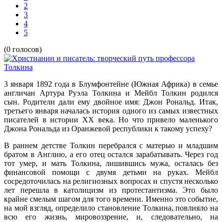
2
3
4
5
(0 голосов)
3 января 1892 года в Блумфонтейне (Южная Африка) в семье
англичан Артура Руэла Толкина и Мейбл Толкин родился
сын. Родители дали ему двойное имя: Джон Рональд. Итак,
третьего января началась история одного из самых известных
писателей в истории XX века. Но что привело маленького
Джона Рональда из Оранжевой республики к такому успеху?
В раннем детстве Толкин перебрался с матерью и младшим
братом в Англию, а его отец остался зарабатывать. Через год
тот умер, и мать Толкина, лишившись мужа, осталась без
финансовой помощи с двумя детьми на руках. Мейбл
сосредоточилась на религиозных вопросах и спустя несколько
лет перешла в католицизм из протестантизма. Это было
крайне смелым шагом для того времени. Именно это событие,
на мой взгляд, определило становление Толкина, повлияло на
всю его жизнь, мировоззрение, и, следовательно, на