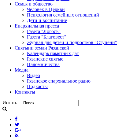
Семья и общество
Человек в Церкви
Психология семейных отношений
Дети и воспитание
Епархиальная пресса
Газета "Логосъ"
Газета "Благовест"
Журнал для детей и подростков "Ступени"
Святыни земли Рязанской
Календарь памятных дат
Рязанские святые
Паломничества
Медиа
Видео
Рязанское епархиальное радио
Подкасты
Контакты
Искать...