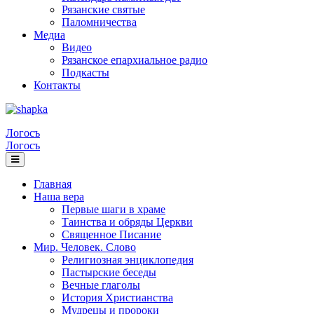
Рязанские святые
Паломничества
Медиа
Видео
Рязанское епархиальное радио
Подкасты
Контакты
Логосъ
Логосъ
Главная
Наша вера
Первые шаги в храме
Таинства и обряды Церкви
Священное Писание
Мир. Человек. Слово
Религиозная энциклопедия
Пастырские беседы
Вечные глаголы
История Христианства
Мудрецы и пророки