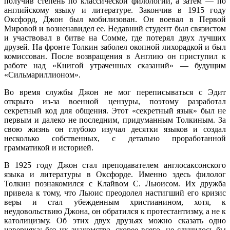
получив степень по классической филологии, а затем — по
английскому языку и литературе. Закончив в 1915 году
Оксфорд, Джон был мобилизован. Он воевал в Первой
Мировой и возненавидел ее. Недавний студент был связистом
и участвовал в битве на Сомме, где потерял двух лучших
друзей. На фронте Толкин заболел окопной лихорадкой и был
комиссован. После возвращения в Англию он приступил к
работе над «Книгой утраченных сказаний» — будущим
«Сильмариллионом».
Во время службы Джон не мог переписываться с Эдит
открыто из-за военной цензуры, поэтому разработал
секретный код для общения. Этот «секретный язык» был не
первым и далеко не последним, придуманным Толкиным. За
свою жизнь он глубоко изучал десятки языков и создал
несколько собственных, с детально проработанной
грамматикой и историей.
В 1925 году Джон стал преподавателем англосаксонского
языка и литературы в Оксфорде. Именно здесь филолог
Толкин познакомился с Клайвом С. Льюисом. Их дружба
привела к тому, что Льюис преодолел настигший его кризис
веры и стал убежденным христианином, хотя, к
неудовольствию Джона, он обратился к протестантизму, а не к
католицизму. Об этих двух друзьях можно сказать одно
наверняка: без их знакомства, скорее всего, не случилось бы