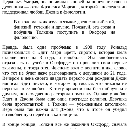
Церковь». Умирая, она оставила сыновей на попечение своего
духовника — отца Фрэнсиса Моргана, который впоследствии
поддерживал любовь Джона к филологии.
В школе мальчик изучал языки: древнеанглийский,
финский, готский и другие. Пожалуй, эта среда и
побудила Толкина поступить в Оксфорд на
филологию.
Правда, была одна проблема: в 1908 году Рональд
познакомился с Эдит Мэри Бретт, сиротой, которая была
старше него на 3 года, и влюбился. Эта влюбленность
отразилась на учебе в Оксфорде: он провалил свои первые
экзамены, и тогда отец Френсис взял с воспитанника слово,
что тот не будет даже разговаривать с девушкой до 21 года.
Вечером в день своего двадцать первого дня рождения Джон
написал Эдит письмо, в котором признался, что никогда не
переставал ее любить. К тому времени она была обручена с
другим, но немедленно расторгла помолвку. Однако у любви
Эдит и Джона была еще одна преграда: религия. Девушка
была протестанткой, а Толкин — убежденным католиком.
Вера была так важна для Джона, что в итоге он убедил
возлюбленную перейти в католицизм.
В конце концов, Толкин всё же закончил Оксфорд, сначала