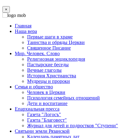
×
Главная
Наша вера
Первые шаги в храме
Таинства и обряды Церкви
Священное Писание
Мир. Человек. Слово
Религиозная энциклопедия
Пастырские беседы
Вечные глаголы
История Христианства
Мудрецы и пророки
Семья и общество
Человек в Церкви
Психология семейных отношений
Дети и воспитание
Епархиальная пресса
Газета "Логосъ"
Газета "Благовест"
Журнал для детей и подростков "Ступени"
Святыни земли Рязанской
Календарь памятных дат