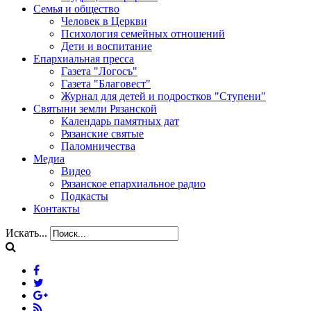
Семья и общество
Человек в Церкви
Психология семейных отношений
Дети и воспитание
Епархиальная пресса
Газета "Логосъ"
Газета "Благовест"
Журнал для детей и подростков "Ступени"
Святыни земли Рязанской
Календарь памятных дат
Рязанские святые
Паломничества
Медиа
Видео
Рязанское епархиальное радио
Подкасты
Контакты
Искать...