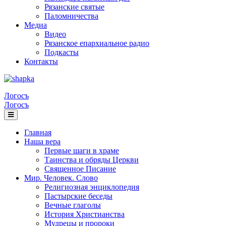
Рязанские святые
Паломничества
Медиа
Видео
Рязанское епархиальное радио
Подкасты
Контакты
Логосъ
Логосъ
Главная
Наша вера
Первые шаги в храме
Таинства и обряды Церкви
Священное Писание
Мир. Человек. Слово
Религиозная энциклопедия
Пастырские беседы
Вечные глаголы
История Христианства
Мудрецы и пророки