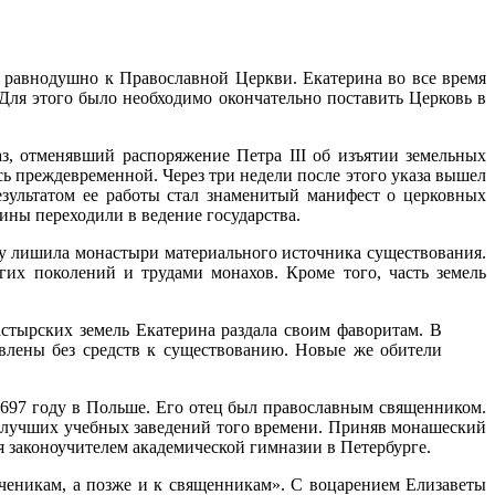
 равнодушно к Православной Церкви. Екатерина во все время
 Для этого было необходимо окончательно поставить Церковь в
з, отменявший распоряжение Петра III об изъятии земельных
ь преждевременной. Через три недели после этого указа вышел
езультатом ее работы стал знаменитый манифест о церковных
ины переходили в ведение государства.
у лишила монастыри материального источника существования.
их поколений и трудами монахов. Кроме того, часть земель
тырских земель Екатерина раздала своим фаворитам. В
авлены без средств к существованию. Новые же обители
697 году в Польше. Его отец был православным священником.
 лучших учебных заведений того времени. Приняв монашеский
 законоучителем академической гимназии в Петербурге.
ученикам, а позже и к священникам». С воцарением Елизаветы