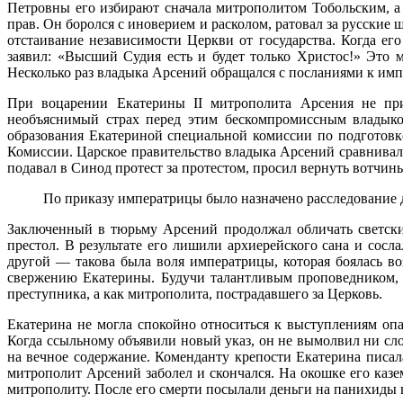
Петровны его избирают сначала митрополитом Тобольским, а 
прав. Он боролся с иноверием и расколом, ратовал за русски
отстаивание независимости Церкви от государства. Когда ег
заявил: «Высший Судия есть и будет только Христос!» Это м
Несколько раз владыка Арсений обращался с посланиями к импе
При воцарении Екатерины II митрополита Арсения не приг
необъяснимый страх перед этим бескомпромиссным владыко
образования Екатериной специальной комиссии по подготовк
Комиссии. Царское правительство владыка Арсений сравнивал 
подавал в Синод протест за протестом, просил вернуть вотчи
По приказу императрицы было назначено расследование д
Заключенный в тюрьму Арсений продолжал обличать светские
престол. В результате его лишили архиерейского сана и сос
другой — такова была воля императрицы, которая боялась в
свержению Екатерины. Будучи талантливым проповедником, 
преступника, а как митрополита, пострадавшего за Церковь.
Екатерина не могла спокойно относиться к выступлениям опа
Когда ссыльному объявили новый указ, он не вымолвил ни сл
на вечное содержание. Коменданту крепости Екатерина писала
митрополит Арсений заболел и скончался. На окошке его казе
митрополиту. После его смерти посылали деньги на панихиды