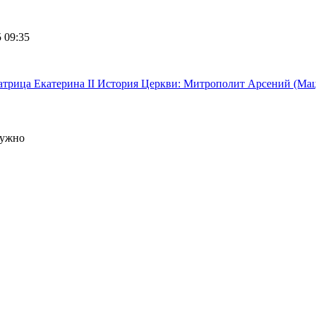
 09:35
атрица Екатерина II
История Церкви: Митрополит Арсений (Мац
нужно