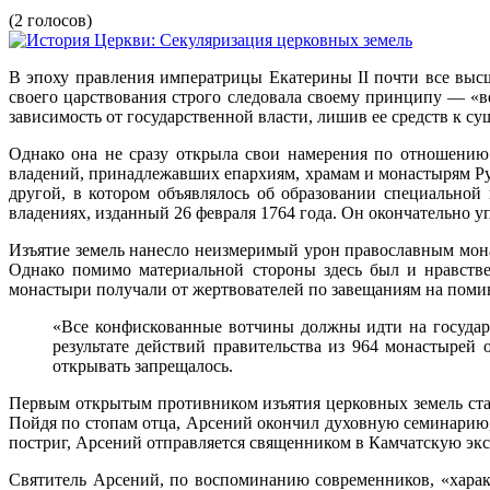
(2 голосов)
В эпоху правления императрицы Екатерины II почти все выс
своего царствования строго следовала своему принципу — «ве
зависимость от государственной власти, лишив ее средств к с
Однако она не сразу открыла свои намерения по отношению 
владений, принадлежавших епархиям, храмам и монастырям Рус
другой, в котором объявлялось об образовании специальной
владениях, изданный 26 февраля 1764 года. Он окончательно у
Изъятие земель нанесло неизмеримый урон православным мон
Однако помимо материальной стороны здесь был и нравстве
монастыри получали от жертвователей по завещаниям на помин
«Все конфискованные вотчины должны идти на государ
результате действий правительства из 964 монастырей
открывать запрещалось.
Первым открытым противником изъятия церковных земель ста
Пойдя по стопам отца, Арсений окончил духовную семинарию
постриг, Арсений отправляется священником в Камчатскую экс
Святитель Арсений, по воспоминанию современников, «характ