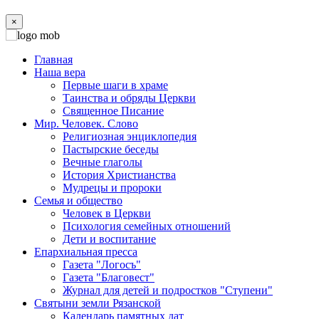
×
Главная
Наша вера
Первые шаги в храме
Таинства и обряды Церкви
Священное Писание
Мир. Человек. Слово
Религиозная энциклопедия
Пастырские беседы
Вечные глаголы
История Христианства
Мудрецы и пророки
Семья и общество
Человек в Церкви
Психология семейных отношений
Дети и воспитание
Епархиальная пресса
Газета "Логосъ"
Газета "Благовест"
Журнал для детей и подростков "Ступени"
Святыни земли Рязанской
Календарь памятных дат