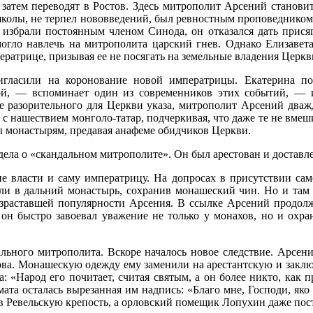
затем переводят в Ростов. Здесь митрополит Арсений станови
е школы, не терпел нововведений, был ревностным проповедником
о избрали постоянным членом Синода, он отказался дать прис
огло навлечь на митрополита царский гнев. Однако Елизавета
ратрице, призывая ее не посягать на земельные владения Церкв
ласили на коронование новой императрицы. Екатерина под
й, — вспоминает один из современников этих событий, — и 
е разорительного для Церкви указа, митрополит Арсений дваж
с нашествием монголо-татар, подчеркивая, что даже те не вмеш
ны монастырям, предавая анафеме обидчиков Церкви.
ела о «скандальном митрополите». Он был арестован и доставле
 власти и саму императрицу. На допросах в присутствии сам
лали в дальний монастырь, сохранив монашеский чин. Но и там 
озраставшей популярности Арсения. В ссылке Арсений продолж
он быстро завоевал уважение не только у монахов, но и охра
льного митрополита. Вскоре началось новое следствие. Арсен
ова. Монашескую одежду ему заменили на арестантскую и закл
: «Народ его почитает, считая святым, а он более никто, как 
мата осталась вырезанная им надпись: «Благо мне, Господи, яко
 в Ревельскую крепость, а орловский помещик Лопухин даже по