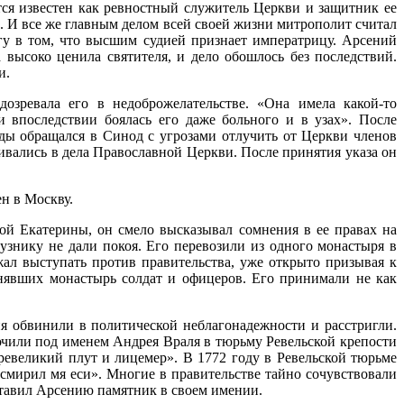
тся известен как ревностный служитель Церкви и защитник ее
. И все же главным делом всей своей жизни митрополит считал
ягу в том, что высшим судией признает императрицу. Арсений
 высоко ценила святителя, и дело обошлось без последствий.
и.
озревала его в недоброжелательстве. «Она имела какой-то
впоследствии боялась его даже больного и в узах». После
ды обращался в Синод с угрозами отлучить от Церкви членов
ивались в дела Православной Церкви. После принятия указа он
н в Москву.
ой Екатерины, он смело высказывал сомнения в ее правах на
узнику не дали покоя. Его перевозили из одного монастыря в
ал выступать против правительства, уже открыто призывая к
нявших монастырь солдат и офицеров. Его принимали не как
ия обвинили в политической неблагонадежности и расстригли.
ючили под именем Андрея Враля в тюрьму Ревельской крепости
превеликий плут и лицемер». В 1772 году в Ревельской тюрьме
 смирил мя еси». Многие в правительстве тайно сочувствовали
ставил Арсению памятник в своем имении.