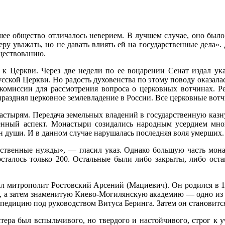
шее общество отличалось неверием. В лучшем случае, оно было
ру уважать, но не давать влиять ей на государственные дела».
уществованию.
к Церкви. Через две недели по ее воцарении Сенат издал ука
ской Церкви. Но радость духовенства по этому поводу оказалас
 комиссии для рассмотрения вопроса о церковных вотчинах. Р
празднял церковное землевладение в России. Все церковные вотч
астырям. Передача земельных владений в государственную казн
нный аспект. Монастыри созидались народным усердием мног
 души. И в данном случае нарушалась последняя воля умерших.
ственные нужды», — гласил указ. Однако большую часть монас
 осталось только 200. Остальные были либо закрыты, либо ост
л митрополит Ростовский Арсений (Мациевич). Он родился в 1
, а затем знаменитую Киево-Могилянскую академию — одно из
педицию под руководством Витуса Беринга. Затем он становится
ера был вспыльчивого, но твердого и настойчивого, строг к 