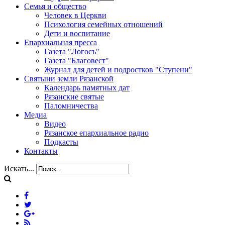
Семья и общество
Человек в Церкви
Психология семейных отношений
Дети и воспитание
Епархиальная пресса
Газета "Логосъ"
Газета "Благовест"
Журнал для детей и подростков "Ступени"
Святыни земли Рязанской
Календарь памятных дат
Рязанские святые
Паломничества
Медиа
Видео
Рязанское епархиальное радио
Подкасты
Контакты
Искать...