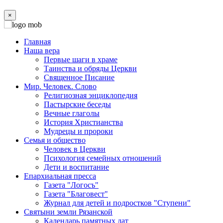
×
Главная
Наша вера
Первые шаги в храме
Таинства и обряды Церкви
Священное Писание
Мир. Человек. Слово
Религиозная энциклопедия
Пастырские беседы
Вечные глаголы
История Христианства
Мудрецы и пророки
Семья и общество
Человек в Церкви
Психология семейных отношений
Дети и воспитание
Епархиальная пресса
Газета "Логосъ"
Газета "Благовест"
Журнал для детей и подростков "Ступени"
Святыни земли Рязанской
Календарь памятных дат