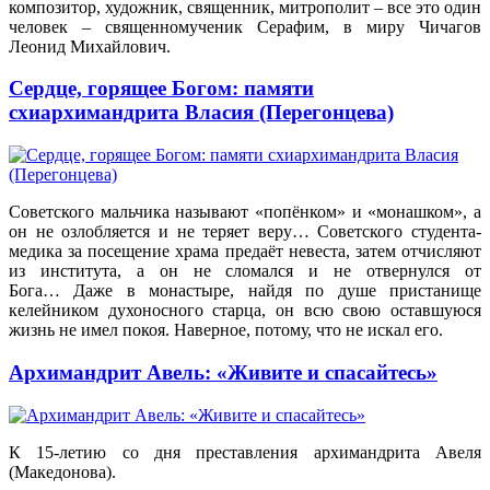
композитор, художник, священник, митрополит – все это один
человек – священномученик Серафим, в миру Чичагов
Леонид Михайлович.
Сердце, горящее Богом: памяти
схиархимандрита Власия (Перегонцева)
Советского мальчика называют «попёнком» и «монашком», а
он не озлобляется и не теряет веру… Советского студента-
медика за посещение храма предаёт невеста, затем отчисляют
из института, а он не сломался и не отвернулся от
Бога… Даже в монастыре, найдя по душе пристанище
келейником духоносного старца, он всю свою оставшуюся
жизнь не имел покоя. Наверное, потому, что не искал его.
Архимандрит Авель: «Живите и спасайтесь»
К 15-летию со дня преставления архимандрита Авеля
(Македонова).