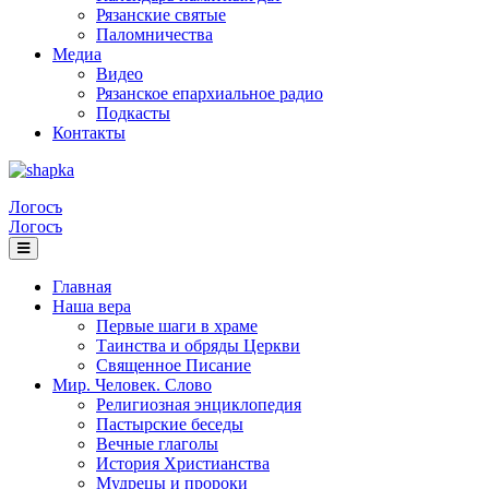
Рязанские святые
Паломничества
Медиа
Видео
Рязанское епархиальное радио
Подкасты
Контакты
Логосъ
Логосъ
Главная
Наша вера
Первые шаги в храме
Таинства и обряды Церкви
Священное Писание
Мир. Человек. Слово
Религиозная энциклопедия
Пастырские беседы
Вечные глаголы
История Христианства
Мудрецы и пророки