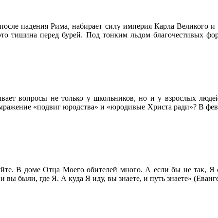
са после падения Рима, набирает силу империя Карла Великого 
это тишина перед бурей. Под тонким льдом благочестивых фор
ывает вопросы не только у школьников, но и у взрослых люде
выражение «подвиг юродства» и «юродивые Христа ради»? В фев
уйте. В доме Отца Моего обителей много. А если бы не так, Я 
 вы были, где Я. А куда Я иду, вы знаете, и путь знаете» (Еванге