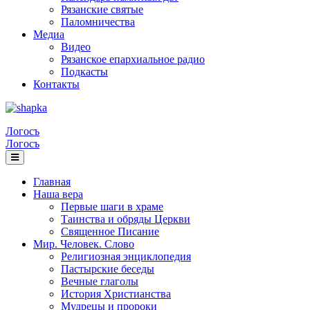
Рязанские святые
Паломничества
Медиа
Видео
Рязанское епархиальное радио
Подкасты
Контакты
Логосъ
Логосъ
Главная
Наша вера
Первые шаги в храме
Таинства и обряды Церкви
Священное Писание
Мир. Человек. Слово
Религиозная энциклопедия
Пастырские беседы
Вечные глаголы
История Христианства
Мудрецы и пророки