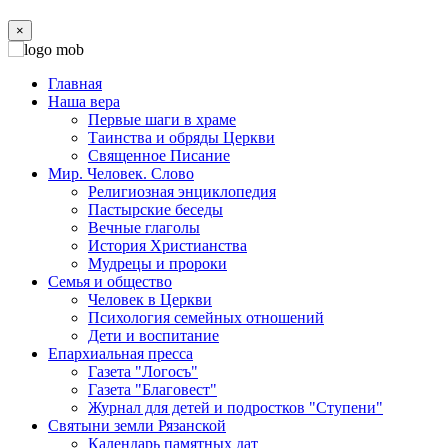
×
Главная
Наша вера
Первые шаги в храме
Таинства и обряды Церкви
Священное Писание
Мир. Человек. Слово
Религиозная энциклопедия
Пастырские беседы
Вечные глаголы
История Христианства
Мудрецы и пророки
Семья и общество
Человек в Церкви
Психология семейных отношений
Дети и воспитание
Епархиальная пресса
Газета "Логосъ"
Газета "Благовест"
Журнал для детей и подростков "Ступени"
Святыни земли Рязанской
Календарь памятных дат