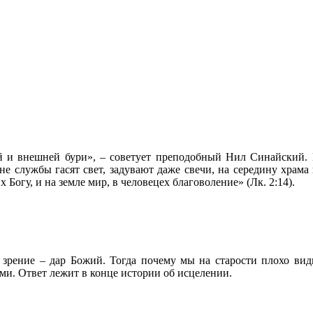
ний и внешней бури», – советует преподобный Нил Синайский. 
не службы гасят свет, задувают даже свечи, на середину храм
огу, и на земле мир, в человецех благоволение» (Лк. 2:14).
, зрение – дар Божий. Тогда почему мы на старости плохо ви
и. Ответ лежит в конце истории об исцелении.