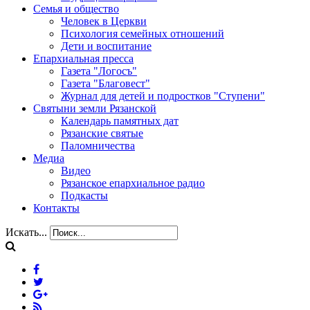
Семья и общество
Человек в Церкви
Психология семейных отношений
Дети и воспитание
Епархиальная пресса
Газета "Логосъ"
Газета "Благовест"
Журнал для детей и подростков "Ступени"
Святыни земли Рязанской
Календарь памятных дат
Рязанские святые
Паломничества
Медиа
Видео
Рязанское епархиальное радио
Подкасты
Контакты
Искать...