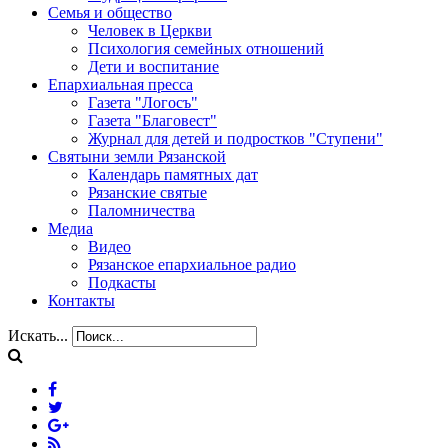
Семья и общество
Человек в Церкви
Психология семейных отношений
Дети и воспитание
Епархиальная пресса
Газета "Логосъ"
Газета "Благовест"
Журнал для детей и подростков "Ступени"
Святыни земли Рязанской
Календарь памятных дат
Рязанские святые
Паломничества
Медиа
Видео
Рязанское епархиальное радио
Подкасты
Контакты
Искать...