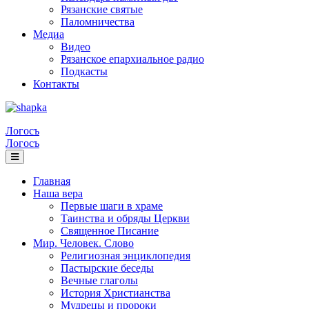
Рязанские святые
Паломничества
Медиа
Видео
Рязанское епархиальное радио
Подкасты
Контакты
Логосъ
Логосъ
Главная
Наша вера
Первые шаги в храме
Таинства и обряды Церкви
Священное Писание
Мир. Человек. Слово
Религиозная энциклопедия
Пастырские беседы
Вечные глаголы
История Христианства
Мудрецы и пророки