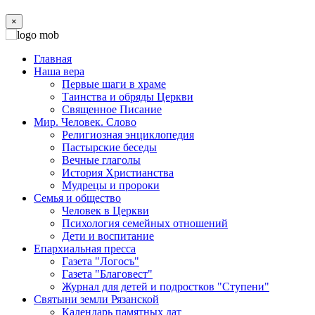
×
Главная
Наша вера
Первые шаги в храме
Таинства и обряды Церкви
Священное Писание
Мир. Человек. Слово
Религиозная энциклопедия
Пастырские беседы
Вечные глаголы
История Христианства
Мудрецы и пророки
Семья и общество
Человек в Церкви
Психология семейных отношений
Дети и воспитание
Епархиальная пресса
Газета "Логосъ"
Газета "Благовест"
Журнал для детей и подростков "Ступени"
Святыни земли Рязанской
Календарь памятных дат