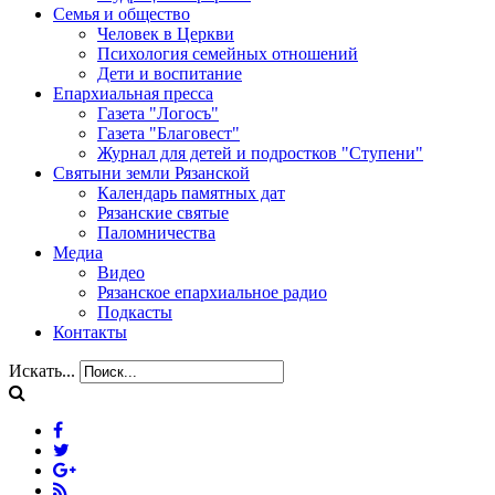
Семья и общество
Человек в Церкви
Психология семейных отношений
Дети и воспитание
Епархиальная пресса
Газета "Логосъ"
Газета "Благовест"
Журнал для детей и подростков "Ступени"
Святыни земли Рязанской
Календарь памятных дат
Рязанские святые
Паломничества
Медиа
Видео
Рязанское епархиальное радио
Подкасты
Контакты
Искать...