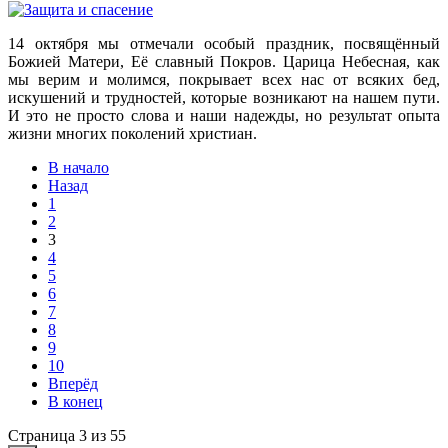
14 октября мы отмечали особый праздник, посвящённый
Божией Матери, Её славный Покров. Царица Небесная, как
мы верим и молимся, покрывает всех нас от всяких бед,
искушений и трудностей, которые возникают на нашем пути.
И это не просто слова и наши надежды, но результат опыта
жизни многих поколений христиан.
В начало
Назад
1
2
3
4
5
6
7
8
9
10
Вперёд
В конец
Страница 3 из 55