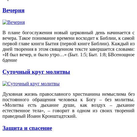
Вечерня
В плане богослужения новый церковный день начинается с
вечера. Такое понимание времени восходит к Библии, к самой
первой главе книги Бытия (первой книге Библии). Каждый из
дней творения в этом священном тексте завершается словами:
«И был вечер, и было утро…» (Быт. 1:5; Быт. 1:8; БВсенощное
бдение
Суточный круг молитвы
Духовная жизнь православного христианина немыслима без
постоянного обращения человека к Богу – без молитвы.
«Молитва есть дыхание души, как воздух – дыхание
естественное тела», – говорит в одном из своих творений
праведный Иоанн Кронштадтский.
Защита и спасение