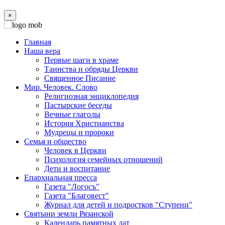
×
Главная
Наша вера
Первые шаги в храме
Таинства и обряды Церкви
Священное Писание
Мир. Человек. Слово
Религиозная энциклопедия
Пастырские беседы
Вечные глаголы
История Христианства
Мудрецы и пророки
Семья и общество
Человек в Церкви
Психология семейных отношений
Дети и воспитание
Епархиальная пресса
Газета "Логосъ"
Газета "Благовест"
Журнал для детей и подростков "Ступени"
Святыни земли Рязанской
Календарь памятных дат