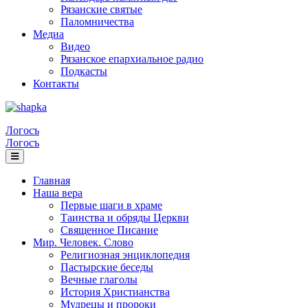
Рязанские святые
Паломничества
Медиа
Видео
Рязанское епархиальное радио
Подкасты
Контакты
Логосъ
Логосъ
Главная
Наша вера
Первые шаги в храме
Таинства и обряды Церкви
Священное Писание
Мир. Человек. Слово
Религиозная энциклопедия
Пастырские беседы
Вечные глаголы
История Христианства
Мудрецы и пророки