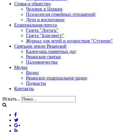
Семья и общество
Человек в Церкви
Психология семейных отношений
Дети и воспитание
Епархиальная пресса
Газета "Логосъ"
Газета "Благовест"
Журнал для детей и подростков "Ступени"
Святыни земли Рязанской
Календарь памятных дат
Рязанские святые
Паломничества
Медиа
Видео
Рязанское епархиальное радио
Подкасты
Контакты
Искать...