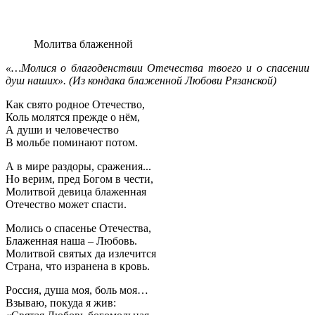
Молитва блаженной
«…Молися о благоденствии Отечества твоего и о спасении
душ наших». (Из кондака блаженной Любови Рязанской)
Как свято родное Отечество,
Коль молятся прежде о нём,
А души и человечество
В мольбе поминают потом.
А в мире раздоры, сражения...
Но верим, пред Богом в чести,
Молитвой девица блаженная
Отечество может спасти.
Молись о спасенье Отечества,
Блаженная наша – Любовь.
Молитвой святых да излечится
Страна, что изранена в кровь.
Россия, душа моя, боль моя…
Взываю, покуда я жив: