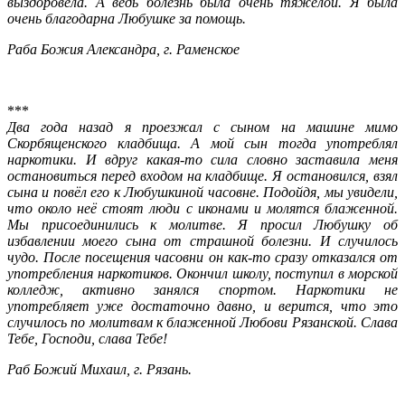
выздоровела. А ведь болезнь была очень тяжёлой. Я была
очень благодарна Любушке за помощь.
Раба Божия Александра, г. Раменское
***
Два года назад я проезжал с сыном на машине мимо
Скорбященского кладбища. А мой сын тогда употреблял
наркотики. И вдруг какая-то сила словно заставила меня
остановиться перед входом на кладбище. Я остановился, взял
сына и повёл его к Любушкиной часовне. Подойдя, мы увидели,
что около неё стоят люди с иконами и молятся блаженной.
Мы присоединились к молитве. Я просил Любушку об
избавлении моего сына от страшной болезни. И случилось
чудо. После посещения часовни он как-то сразу отказался от
употребления наркотиков. Окончил школу, поступил в морской
колледж, активно занялся спортом. Наркотики не
употребляет уже достаточно давно, и верится, что это
случилось по молитвам к блаженной Любови Рязанской. Слава
Тебе, Господи, слава Тебе!
Раб Божий Михаил, г. Рязань.