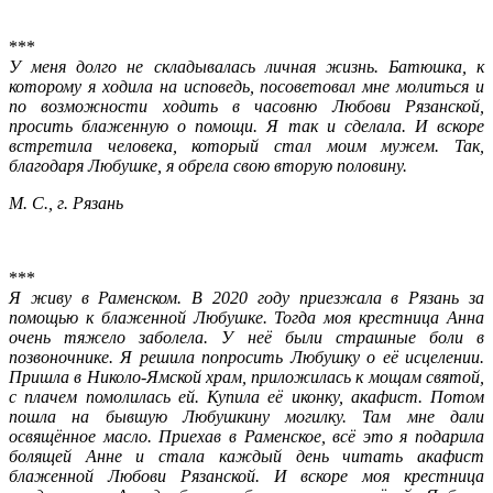
***
У меня долго не складывалась личная жизнь. Батюшка, к
которому я ходила на исповедь, посоветовал мне молиться и
по возможности ходить в часовню Любови Рязанской,
просить блаженную о помощи. Я так и сделала. И вскоре
встретила человека, который стал моим мужем. Так,
благодаря Любушке, я обрела свою вторую половину.
М. С., г. Рязань
***
Я живу в Раменском. В 2020 году приезжала в Рязань за
помощью к блаженной Любушке. Тогда моя крестница Анна
очень тяжело заболела. У неё были страшные боли в
позвоночнике. Я решила попросить Любушку о её исцелении.
Пришла в Николо-Ямской храм, приложилась к мощам святой,
с плачем помолилась ей. Купила её иконку, акафист. Потом
пошла на бывшую Любушкину могилку. Там мне дали
освящённое масло. Приехав в Раменское, всё это я подарила
болящей Анне и стала каждый день читать акафист
блаженной Любови Рязанской. И вскоре моя крестница