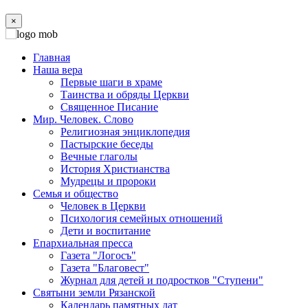
×
Главная
Наша вера
Первые шаги в храме
Таинства и обряды Церкви
Священное Писание
Мир. Человек. Слово
Религиозная энциклопедия
Пастырские беседы
Вечные глаголы
История Христианства
Мудрецы и пророки
Семья и общество
Человек в Церкви
Психология семейных отношений
Дети и воспитание
Епархиальная пресса
Газета "Логосъ"
Газета "Благовест"
Журнал для детей и подростков "Ступени"
Святыни земли Рязанской
Календарь памятных дат