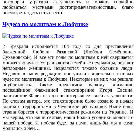
поговорка утратила актуальность и можно спокойно
любоваться местными достопримечательностями, благо
посмотреть здесь есть на что.
Чудеса по молитвам к Любушке
21 февраля исполняется 104 года со дня преставления
блаженной Любови Рязанской (Любови Семёновны
Сухановской). И все эти годы по молитвам к ней свершается
множество чудес. Устраиваются семейные неурядицы, рожают
неплодные женщины, исцеляются тяжело больные люди.
Недавно в нашу редакцию поступили свидетельства новых
чудес по молитвам к Любушке. Некоторые из них мы решили
опубликовать. Также предлагаем вашему вниманию
посвящённое блаженной стихотворение Игоря Евсина,
написанное 30 лет назад и не потерявшее своей актуальности.
По словам автора, это стихотворение было создано в начале
войны с террористами в Чеченской республике. Ныне наша
страна борется с террористическим режимом на Украине. И
мы верим, что наши святые, наши Божьи угодники молятся о
нашей победе. И победа будет за нами, лишь бы мы и сами
молились о ней…