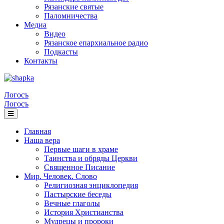
Рязанские святые
Паломничества
Медиа
Видео
Рязанское епархиальное радио
Подкасты
Контакты
Логосъ
Логосъ
Главная
Наша вера
Первые шаги в храме
Таинства и обряды Церкви
Священное Писание
Мир. Человек. Слово
Религиозная энциклопедия
Пастырские беседы
Вечные глаголы
История Христианства
Мудрецы и пророки