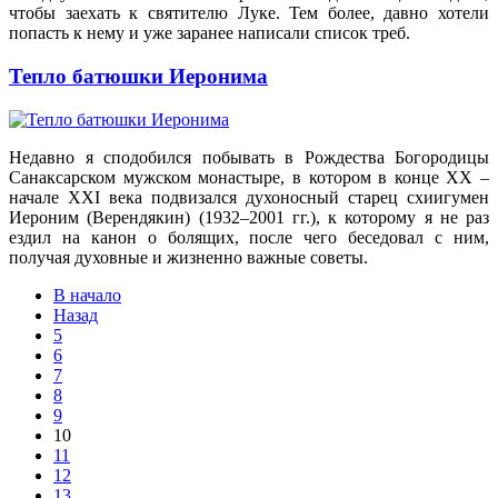
чтобы заехать к святителю Луке. Тем более, давно хотели
попасть к нему и уже заранее написали список треб.
Тепло батюшки Иеронима
Недавно я сподобился побывать в Рождества Богородицы
Санаксарском мужском монастыре, в котором в конце XX –
начале XXI века подвизался духоносный старец схиигумен
Иероним (Верендякин) (1932–2001 гг.), к которому я не раз
ездил на канон о болящих, после чего беседовал с ним,
получая духовные и жизненно важные советы.
В начало
Назад
5
6
7
8
9
10
11
12
13