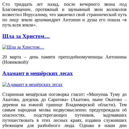
Сто тридцать лет назад, после вечернего звона под
Благовещение, протяжный и заунывный звон колоколов
возвестил Иерусалиму, что закончил свой страннический путь
по лицу земли архимандрит Антонин и душа его пошла «в
путь всея земли».
Шла за Христом…
20 марта – день памяти преподобномученицы Антонины
(Новиковой)/
Адамант в мещёрских лесах
Старинная мещёрская поговорка гласит: «Минуешь Туму до
Акатова, доедешь до Саратова» (Акатово, ныне Окатово –
деревня на южной границе Владимирской области). Тем
самым народная молва недвусмысленно предупреждала об
опасностях, подстерегающих путников, задумавших
путешествовать в этих лесных краях, издавна служивших
убежищем для разбойного люда. Однако в наши дни