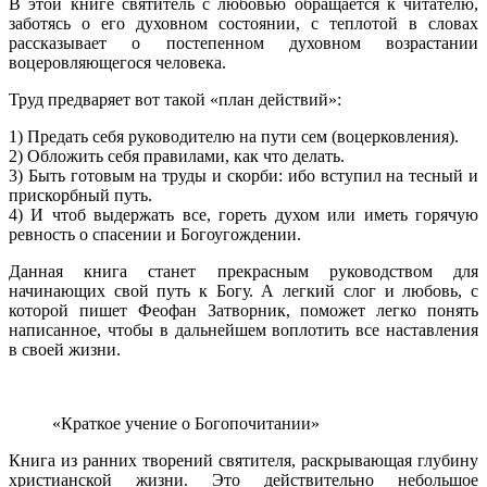
В этой книге святитель с любовью обращается к читателю,
заботясь о его духовном состоянии, с теплотой в словах
рассказывает о постепенном духовном возрастании
воцеровляющегося человека.
Труд предваряет вот такой «план действий»:
1) Предать себя руководителю на пути сем (воцерковления).
2) Обложить себя правилами, как что делать.
3) Быть готовым на труды и скорби: ибо вступил на тесный и
прискорбный путь.
4) И чтоб выдержать все, гореть духом или иметь горячую
ревность о спасении и Богоугождении.
Данная книга станет прекрасным руководством для
начинающих свой путь к Богу. А легкий слог и любовь, с
которой пишет Феофан Затворник, поможет легко понять
написанное, чтобы в дальнейшем воплотить все наставления
в своей жизни.
«Краткое учение о Богопочитании»
Книга из ранних творений святителя, раскрывающая глубину
христианской жизни. Это действительно небольшое