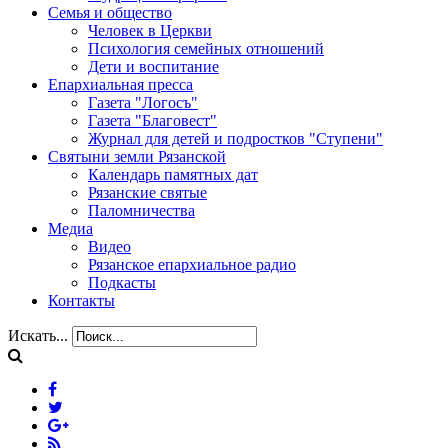
Семья и общество
Человек в Церкви
Психология семейных отношений
Дети и воспитание
Епархиальная пресса
Газета "Логосъ"
Газета "Благовест"
Журнал для детей и подростков "Ступени"
Святыни земли Рязанской
Календарь памятных дат
Рязанские святые
Паломничества
Медиа
Видео
Рязанское епархиальное радио
Подкасты
Контакты
Искать...