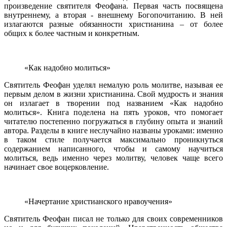
произведение святителя Феофана. Первая часть посвящена
внутреннему, а вторая - внешнему Богопочитанию. В ней
излагаются разные обязанности христианина – от более
общих к более частным и конкретным.
«Как надобно молиться»
Святитель Феофан уделял немалую роль молитве, называя ее
первым делом в жизни христианина. Свой мудрость и знания
он излагает в творении под названием «Как надобно
молиться». Книга поделена на пять уроков, что помогает
читателю постепенно погружаться в глубину опыта и знаний
автора. Разделы в книге неслучайно названы уроками: именно
в таком стиле получается максимально проникнуться
содержанием написанного, чтобы и самому научиться
молиться, ведь именно через молитву, человек чаще всего
начинает свое воцерковление.
«Начертание христианского нравоучения»
Святитель Феофан писал не только для своих современников