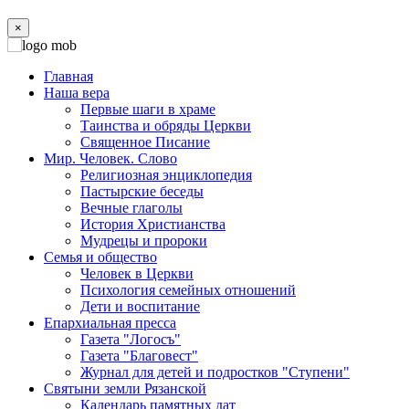
×
Главная
Наша вера
Первые шаги в храме
Таинства и обряды Церкви
Священное Писание
Мир. Человек. Слово
Религиозная энциклопедия
Пастырские беседы
Вечные глаголы
История Христианства
Мудрецы и пророки
Семья и общество
Человек в Церкви
Психология семейных отношений
Дети и воспитание
Епархиальная пресса
Газета "Логосъ"
Газета "Благовест"
Журнал для детей и подростков "Ступени"
Святыни земли Рязанской
Календарь памятных дат