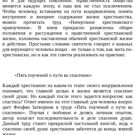
но и для будущих поколений. Нравственность общества
меняется каждую эпоху, и наш век не стал исключением.
Чтобы человеку, вставшему на пути воцерковления, понять
внутреннее и внешнее содержание жизни христианства,
можно прочитать труд «Начертание христианского
нравоучения». В ннем прекрасно разъяснены общие
положения и рассуждения о нравственной христианской
жизни, изложены наставления обычной христианской жизни
в действии. Простыми словами святитель говорит о важных
для верующего человека вещах - не только о том, как жить по-
христиански, но и как эти советы реализовать на практике.
«Пять поучений о пути ко спасению»
Каждый христианин на каком-то этапе своего воцерковления
понимает, что главной целью в жизни является спасение
своей души. Но каждый после этого задается вопросом: как
спастись? Ответ именно на этот главный для человека вопрос
дает Феофан Затворник в труде «Пять поучений о пути ко
спасению». Поучая с любовью и делясь личным опытом,
автор излагает последовательность в деле спасения души.
Данный труд станет прекрасной настольной книгой, ведь о
спасении своей души христианин заботится до конца земной
жизни.