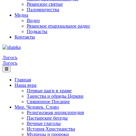
Рязанские святые
Паломничества
Медиа
Видео
Рязанское епархиальное радио
Подкасты
Контакты
Логосъ
Логосъ
Главная
Наша вера
Первые шаги в храме
Таинства и обряды Церкви
Священное Писание
Мир. Человек. Слово
Религиозная энциклопедия
Пастырские беседы
Вечные глаголы
История Христианства
Мудрецы и пророки