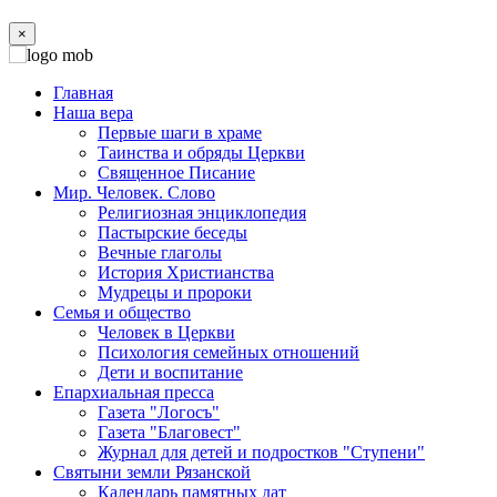
×
Главная
Наша вера
Первые шаги в храме
Таинства и обряды Церкви
Священное Писание
Мир. Человек. Слово
Религиозная энциклопедия
Пастырские беседы
Вечные глаголы
История Христианства
Мудрецы и пророки
Семья и общество
Человек в Церкви
Психология семейных отношений
Дети и воспитание
Епархиальная пресса
Газета "Логосъ"
Газета "Благовест"
Журнал для детей и подростков "Ступени"
Святыни земли Рязанской
Календарь памятных дат