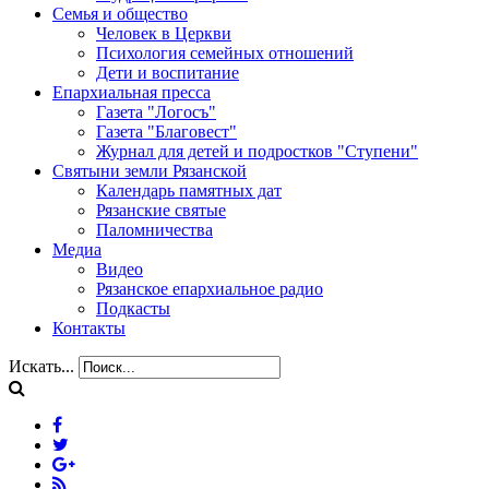
Семья и общество
Человек в Церкви
Психология семейных отношений
Дети и воспитание
Епархиальная пресса
Газета "Логосъ"
Газета "Благовест"
Журнал для детей и подростков "Ступени"
Святыни земли Рязанской
Календарь памятных дат
Рязанские святые
Паломничества
Медиа
Видео
Рязанское епархиальное радио
Подкасты
Контакты
Искать...