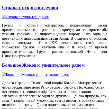
Страна с открытой душой
Грузия – страна контрастов, поражающая своей
приветливостью и строгостью, причудами и простотой,
узкими улочками и широтой души народа. Это одна из
древнейших православных стран Азии. В отличие от России,
сильно пострадавшей в XX веке, здесь сохранилось
множество храмов и святынь еще с III века, со времен
просветительницы Грузии равноапостольной Нины, или
Нино по-грузински.
Большое Жоково: удивительное рядом
Дорога к церкви Тихвинской иконы Божией Матери лежит
через бескрайние поля Рыбновского района. Несколько сотен
лет человек засеивал и обрабатывал эти поля, словно
заплатки, налепленные одни за другими. Однако природа, как
самый талантливый художник, всегда вносит в ровную гладь
полей свои штрихи. Где-то однотонный фон разбавлен