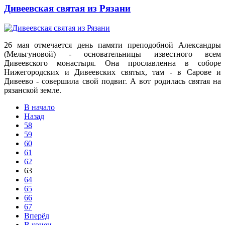
Дивеевская святая из Рязани
26 мая отмечается день памяти преподобной Александры
(Мельгуновой) - основательницы известного всем
Дивеевского монастыря. Она прославленна в соборе
Нижегородских и Дивеевских святых, там - в Сарове и
Дивеево - совершила свой подвиг. А вот родилась святая на
рязанской земле.
В начало
Назад
58
59
60
61
62
63
64
65
66
67
Вперёд
В конец