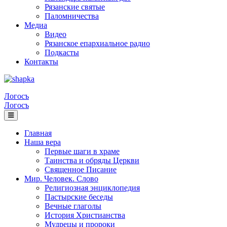
Рязанские святые
Паломничества
Медиа
Видео
Рязанское епархиальное радио
Подкасты
Контакты
Логосъ
Логосъ
Главная
Наша вера
Первые шаги в храме
Таинства и обряды Церкви
Священное Писание
Мир. Человек. Слово
Религиозная энциклопедия
Пастырские беседы
Вечные глаголы
История Христианства
Мудрецы и пророки