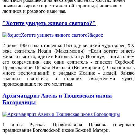
белизной ромашек, а на некоторых зеленых холстах полей
появились яркие соцветия желтой горчицы, фиолетовых
люпинов и розового иван-чая.
"Хотите увидеть живого святого?"
2 июля 1966 года отошел ко Господу великий чудотворец XX
века святитель Иоанн (Максимович). «Если хотите видеть
живого святого, идите в Битоль к отцу Иоанну», - писал о нем
его современник, еще один святитель - епископ Сербской
Православной Церкви Николай (Велимирович). Сохранилось
много воспоминаний о владыке Иоанне - людей, близко
знавших святителя и ставших свидетелями чудес,
происходивших по его молитвам.
Архимандрит Авель и Тюшевская икона
Богородицы
1 июля Русская Православная Церковь совершает
празднование Боголюбской иконе Божией Матери.