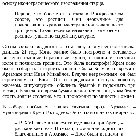
основу иконографического изображения старца.
Первое, что бросается в глаза в Воскресенском
соборе, это росписи. Они необычные для
православных храмов: мастера использовали всего
три цвета. Такая техника называется альфреско –
роспись тушью по сырой штукатурке.
Стены собора воздвигли за семь лет, а внутренняя отделка
длилась 21 год. Когда здание было построено и оставалось
возвести главный барабанный купол, в одной из несущих
колонн появилась трещина. Это была катастрофа! Храм надо
было разбирать и строить заново. Слава Богу, в то время в
Арзамасе жил Иван Михайлов. Будучи неграмотным, он был
строителем от Бога. Он и предложил стянуть колонну
железом, оштукатурить, обклеить бумагой и подождать три
месяца. Если за это время бумага не лопнет, значит, храм будет
стоять долгие столетия. Что и происходит по милости Божией.
В соборе пребывает главная святыня города Арзамаса –
Чудотворный Крест Господень. Он считается нерукотворным.
– В XVII веке в нашем городе жили три брата, –
рассказывает нам Николай, помощник одного из
благочинных в Арзамасе. – Двое были купцами, а