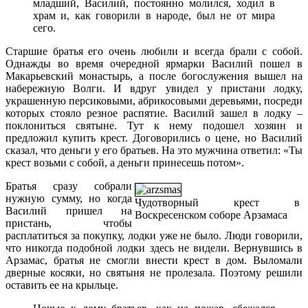
младший, Василий, постоянно молился, ходил в
храм и, как говорили в народе, был не от мира
сего.
Старшие братья его очень любили и всегда брали с собой.
Однажды во время очередной ярмарки Василий пошел в
Макарьевский монастырь, а после богослужения вышел на
набережную Волги. И вдруг увидел у пристани лодку,
украшенную персиковыми, абрикосовыми деревьями, посреди
которых стояло резное распятие. Василий зашел в лодку –
поклониться святыне. Тут к нему подошел хозяин и
предложил купить крест. Договорились о цене, но Василий
сказал, что деньги у его братьев. На это мужчина ответил: «Ты
крест возьми с собой, а деньги принесешь потом».
Братья сразу собрали
нужную сумму, но когда
Чудотворный крест в
Василий пришел на
Воскресенском соборе Арзамаса
пристань, чтобы
расплатиться за покупку, лодки уже не было. Люди говорили,
что никогда подобной лодки здесь не видели. Вернувшись в
Арзамас, братья не смогли внести крест в дом. Выломали
дверные косяки, но святыня не пролезала. Поэтому решили
оставить ее на крыльце.