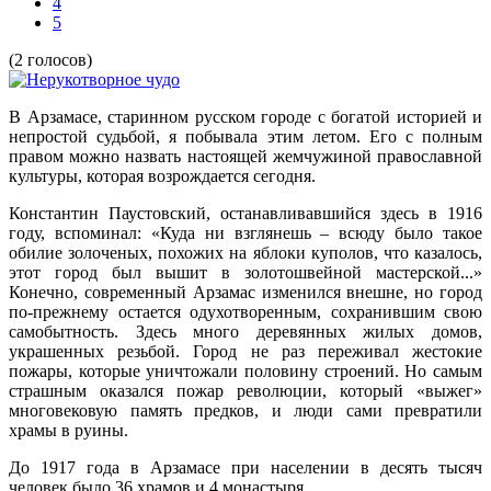
4
5
(2 голосов)
В Арзамасе, старинном русском городе с богатой историей и
непростой судьбой, я побывала этим летом. Его с полным
правом можно назвать настоящей жемчужиной православной
культуры, которая возрождается сегодня.
Константин Паустовский, останавливавшийся здесь в 1916
году, вспоминал: «Куда ни взглянешь – всюду было такое
обилие золоченых, похожих на яблоки куполов, что казалось,
этот город был вышит в золотошвейной мастерской...»
Конечно, современный Арзамас изменился внешне, но город
по-прежнему остается одухотворенным, сохранившим свою
самобытность. Здесь много деревянных жилых домов,
украшенных резьбой. Город не раз переживал жестокие
пожары, которые уничтожали половину строений. Но самым
страшным оказался пожар революции, который «выжег»
многовековую память предков, и люди сами превратили
храмы в руины.
До 1917 года в Арзамасе при населении в десять тысяч
человек было 36 храмов и 4 монастыря.