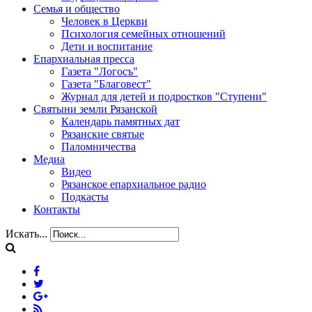
Семья и общество
Человек в Церкви
Психология семейных отношений
Дети и воспитание
Епархиальная пресса
Газета "Логосъ"
Газета "Благовест"
Журнал для детей и подростков "Ступени"
Святыни земли Рязанской
Календарь памятных дат
Рязанские святые
Паломничества
Медиа
Видео
Рязанское епархиальное радио
Подкасты
Контакты
Искать...