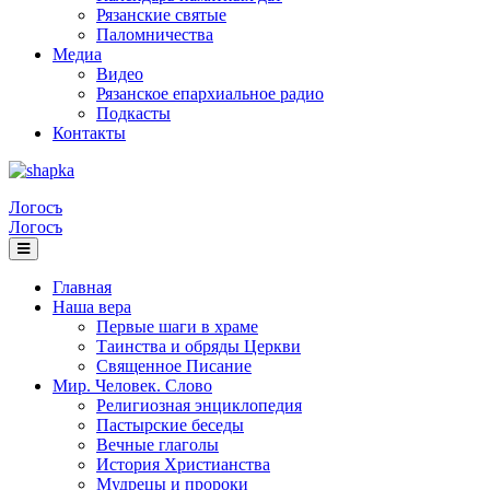
Рязанские святые
Паломничества
Медиа
Видео
Рязанское епархиальное радио
Подкасты
Контакты
Логосъ
Логосъ
Главная
Наша вера
Первые шаги в храме
Таинства и обряды Церкви
Священное Писание
Мир. Человек. Слово
Религиозная энциклопедия
Пастырские беседы
Вечные глаголы
История Христианства
Мудрецы и пророки