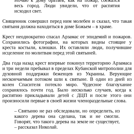
Ночью к дому братьев, как на пожар, сбежался
весь город. Люди увидели, что от распятия
исходил свет.
Священник совершил перед ним молебен и сказал, что такая
святыня должна находиться в доме Божьем – в храме.
Крест неоднократно спасал Арзамас от эпидемий и пожаров.
Сохранились фотографии, на которых видны стоящие у
креста костыли, клюшки. Их оставляли люди, получившие
исцеление по молитвам перед этой святыней.
Два года назад крест впервые покинул территорию Арзамаса
и три недели пребывал в пределах Кубанской митрополии для
духовной поддержки беженцев из Украины. Верующие
нескончаемым потоком шли к святыне. В один из дней из
колен Спасителя потекло миро. Чудесное благоухание
сохранялось почти год. Было несколько случаев, когда к
распятию прикладывали детей с ДЦП и после этого они
произносили первые в своей жизни членораздельные слова.
– Святыню не раз обследовали, но определить, из
какого дерева она сделана, так и не смогли.
Говорят, что такого дерева на земле не существует,
– рассказал Николай.