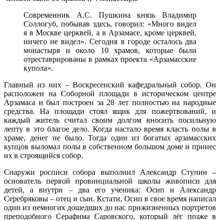
Современник А.С. Пушкина князь Владимир
Соллогуб, побывав здесь, говорил: «Много видел
я в Москве церквей, а в Арзамасе, кроме церквей,
ничего не видел». Сегодня в городе осталось два
монастыря и около 10 храмов, которые были
отреставрированы в рамках проекта «Арзамасские
купола».
Главный из них – Воскресенский кафедральный собор. Он
расположен на Соборной площади в историческом центре
Арзамаса и был построен за 28 лет полностью на народные
средства. На площади стоял ящик для пожертвований, и
каждый житель считал своим долгом вносить посильную
лепту в это благое дело. Когда настало время класть полы в
храме, денег не было. Тогда один из богатых арзамасских
купцов выломал полы в собственном большом доме и принес
их в строящийся собор.
Снаружи росписи собора выполнил Александр Ступин –
основатель первой провинциальной школы живописи для
детей, а внутри – два его ученика: Осип и Александр
Серебряковы – отец и сын. Кстати, Осип в свое время написал
один из немногих дошедших до нас прижизненных портретов
преподобного Серафима Саровского, который лёг позже в