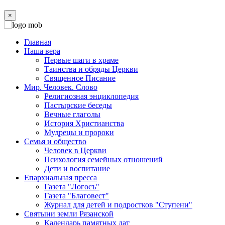
×
Главная
Наша вера
Первые шаги в храме
Таинства и обряды Церкви
Священное Писание
Мир. Человек. Слово
Религиозная энциклопедия
Пастырские беседы
Вечные глаголы
История Христианства
Мудрецы и пророки
Семья и общество
Человек в Церкви
Психология семейных отношений
Дети и воспитание
Епархиальная пресса
Газета "Логосъ"
Газета "Благовест"
Журнал для детей и подростков "Ступени"
Святыни земли Рязанской
Календарь памятных дат