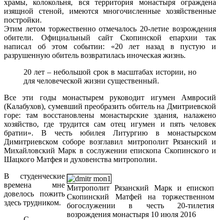
храмы, колокольня, вся территория монастыря ограждена
изящной стеной, имеются многочисленные хозяйственные
постройки.
Этим летом торжественно отмечалось 20-летие возрождения
обители. Официальный сайт Скопинской епархии так
написал об этом событии: «20 лет назад в пустую и
разрушенную обитель возвратилась иноческая жизнь.
20 лет – небольшой срок в масштабах истории, но
для человеческой жизни существенный.
Все эти годы монастырем руководит игумен Амвросий
(Калабухов), сумевший преобразить обитель на Дмитриевской
горе: там восстановлены монастырские здания, налажено
хозяйство, где трудится сам отец игумен и пять человек
братии». В честь юбилея Литургию в монастырском
Димитриевском соборе возглавил митрополит Рязанский и
Михайловский Марк в сослужении епископа Скопинского и
Шацкого Матфея и духовенства митрополии.
В студенческие
времена мне
Митрополит Рязанский Марк и епископ
довелось пожить
Скопинский Матфей на торжественном
здесь трудником.
богослужении в честь 20-тилетия
возрождения монастыря 10 июля 2016
С