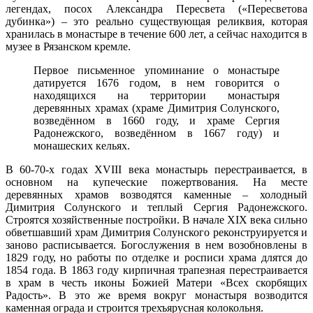
легендах, посох Александра Пересвета («Пересветова
дубинка») – это реально существующая реликвия, которая
хранилась в монастыре в течение 600 лет, а сейчас находится в
музее в Рязанском кремле.
Первое письменное упоминание о монастыре
датируется 1676 годом, в нем говорится о
находящихся на территории монастыря
деревянных храмах (храме Димитрия Солунского,
возведённом в 1660 году, и храме Сергия
Радонежского, возведённом в 1667 году) и
монашеских кельях.
В 60-70-х годах XVIII века монастырь перестраивается, в
основном на купеческие пожертвования. На месте
деревянных храмов возводятся каменные – холодный
Димитрия Солунского и теплый Сергия Радонежского.
Строятся хозяйственные постройки. В начале XIX века сильно
обветшавший храм Димитрия Солунского реконструируется и
заново расписывается. Богослужения в нем возобновлены в
1829 году, но работы по отделке и росписи храма длятся до
1854 года. В 1863 году кирпичная трапезная перестраивается
в храм в честь иконы Божией Матери «Всех скорбящих
Радость». В это же время вокруг монастыря возводится
каменная ограда и строится трехъярусная колокольня.