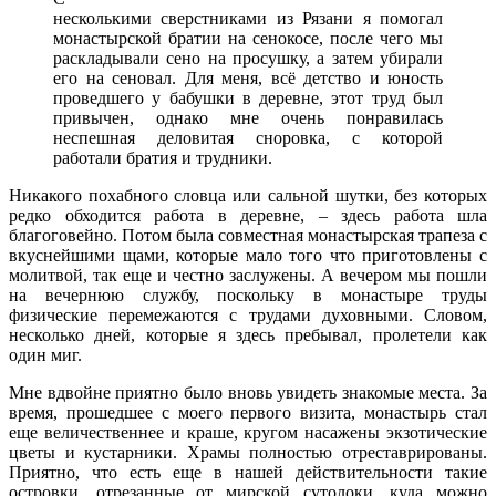
несколькими сверстниками из Рязани я помогал
монастырской братии на сенокосе, после чего мы
раскладывали сено на просушку, а затем убирали
его на сеновал. Для меня, всё детство и юность
проведшего у бабушки в деревне, этот труд был
привычен, однако мне очень понравилась
неспешная деловитая сноровка, с которой
работали братия и трудники.
Никакого похабного словца или сальной шутки, без которых
редко обходится работа в деревне, – здесь работа шла
благоговейно. Потом была совместная монастырская трапеза с
вкуснейшими щами, которые мало того что приготовлены с
молитвой, так еще и честно заслужены. А вечером мы пошли
на вечернюю службу, поскольку в монастыре труды
физические перемежаются с трудами духовными. Словом,
несколько дней, которые я здесь пребывал, пролетели как
один миг.
Мне вдвойне приятно было вновь увидеть знакомые места. За
время, прошедшее с моего первого визита, монастырь стал
еще величественнее и краше, кругом насажены экзотические
цветы и кустарники. Храмы полностью отреставрированы.
Приятно, что есть еще в нашей действительности такие
островки, отрезанные от мирской сутолоки, куда можно