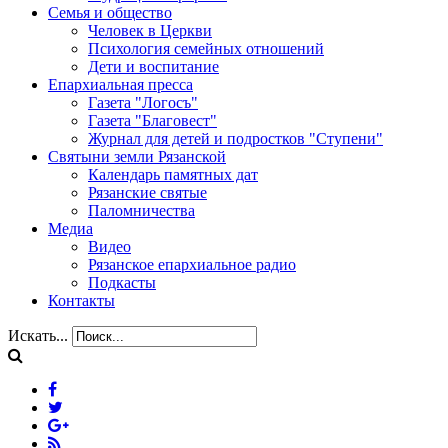
Семья и общество
Человек в Церкви
Психология семейных отношений
Дети и воспитание
Епархиальная пресса
Газета "Логосъ"
Газета "Благовест"
Журнал для детей и подростков "Ступени"
Святыни земли Рязанской
Календарь памятных дат
Рязанские святые
Паломничества
Медиа
Видео
Рязанское епархиальное радио
Подкасты
Контакты
Искать...