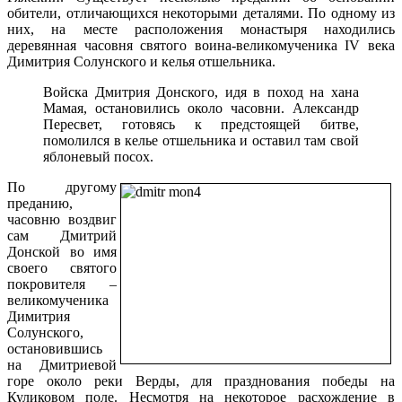
обители, отличающихся некоторыми деталями. По одному из
них, на месте расположения монастыря находились
деревянная часовня святого воина-великомученика IV века
Димитрия Солунского и келья отшельника.
Войска Дмитрия Донского, идя в поход на хана
Мамая, остановились около часовни. Александр
Пересвет, готовясь к предстоящей битве,
помолился в келье отшельника и оставил там свой
яблоневый посох.
По другому
преданию,
часовню воздвиг
сам Дмитрий
Донской во имя
своего святого
покровителя –
великомученика
Димитрия
Солунского,
остановившись
на Дмитриевой
горе около реки Верды, для празднования победы на
Куликовом поле. Несмотря на некоторое расхождение в