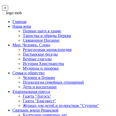
×
Главная
Наша вера
Первые шаги в храме
Таинства и обряды Церкви
Священное Писание
Мир. Человек. Слово
Религиозная энциклопедия
Пастырские беседы
Вечные глаголы
История Христианства
Мудрецы и пророки
Семья и общество
Человек в Церкви
Психология семейных отношений
Дети и воспитание
Епархиальная пресса
Газета "Логосъ"
Газета "Благовест"
Журнал для детей и подростков "Ступени"
Святыни земли Рязанской
Календарь памятных дат