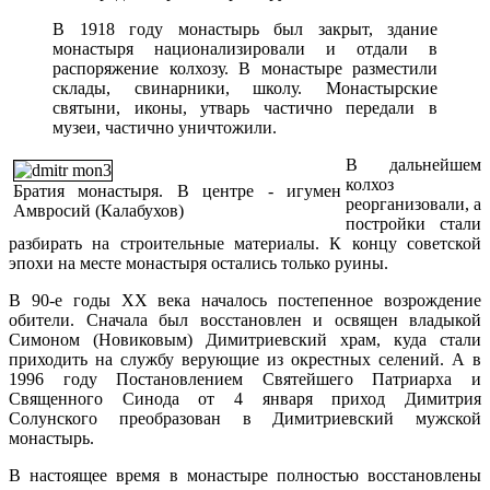
В 1918 году монастырь был закрыт, здание
монастыря национализировали и отдали в
распоряжение колхозу. В монастыре разместили
склады, свинарники, школу. Монастырские
святыни, иконы, утварь частично передали в
музеи, частично уничтожили.
В дальнейшем
колхоз
Братия монастыря. В центре - игумен
реорганизовали, а
Амвросий (Калабухов)
постройки стали
разбирать на строительные материалы. К концу советской
эпохи на месте монастыря остались только руины.
В 90-е годы XX века началось постепенное возрождение
обители. Сначала был восстановлен и освящен владыкой
Симоном (Новиковым) Димитриевский храм, куда стали
приходить на службу верующие из окрестных селений. А в
1996 году Постановлением Святейшего Патриарха и
Священного Синода от 4 января приход Димитрия
Солунского преобразован в Димитриевский мужской
монастырь.
В настоящее время в монастыре полностью восстановлены