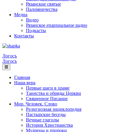
Рязанские святые
Паломничества
Медиа
Видео
Рязанское епархиальное радио
Подкасты
Контакты
Логосъ
Логосъ
Главная
Наша вера
Первые шаги в храме
Таинства и обряды Церкви
Священное Писание
Мир. Человек. Слово
Религиозная энциклопедия
Пастырские беседы
Вечные глаголы
История Христианства
Мудрецы и пророки