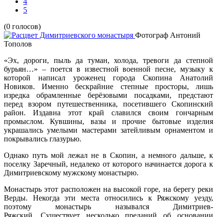
4
5
(0 голосов)
Фотограф Антоний
Тополов
«Эх, дороги, пыль да туман, холода, тревоги да степной
бурьян…» – поется в известной военной песне, музыку к
которой написал уроженец города Скопина Анатолий
Новиков. Именно бескрайние степные просторы, лишь
изредка обрамленные берёзовыми посадками, предстают
перед взором путешественника, посетившего Скопинский
район. Издавна этот край славился своим гончарным
промыслом. Кувшины, вазы и прочие бытовые изделия
украшались умелыми мастерами затейливым орнаментом и
покрывались глазурью.
Однако путь мой лежал не в Скопин, а немного дальше, к
поселку Заречный, недалеко от которого начинается дорога к
Димитриевскому мужскому монастырю.
Монастырь этот расположен на высокой горе, на берегу реки
Верды. Некогда эти места относились к Ряжскому уезду,
поэтому монастырь назывался Димитриев-
Ряжский. Существует несколько преданий об основании