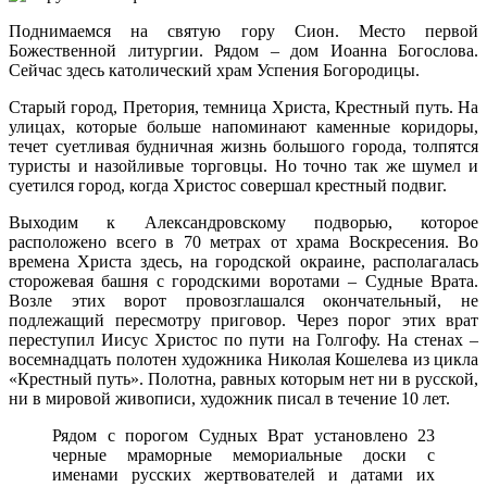
Поднимаемся на святую гору Сион. Место первой
Божественной литургии. Рядом – дом Иоанна Богослова.
Сейчас здесь католический храм Успения Богородицы.
Старый город, Претория, темница Христа, Крестный путь. На
улицах, которые больше напоминают каменные коридоры,
течет суетливая будничная жизнь большого города, толпятся
туристы и назойливые торговцы. Но точно так же шумел и
суетился город, когда Христос совершал крестный подвиг.
Выходим к Александровскому подворью, которое
расположено всего в 70 метрах от храма Воскресения. Во
времена Христа здесь, на городской окраине, располагалась
сторожевая башня с городскими воротами – Судные Врата.
Возле этих ворот провозглашался окончательный, не
подлежащий пересмотру приговор. Через порог этих врат
переступил Иисус Христос по пути на Голгофу. На стенах –
восемнадцать полотен художника Николая Кошелева из цикла
«Крестный путь». Полотна, равных которым нет ни в русской,
ни в мировой живописи, художник писал в течение 10 лет.
Рядом с порогом Судных Врат установлено 23
черные мраморные мемориальные доски с
именами русских жертвователей и датами их