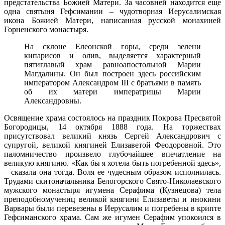
предстательства Божией Матери. За часовней находится еще
одна святыня Гефсимании – чудотворная Иерусалимская
икона Божией Матери, написанная русской монахиней
Горненского монастыря.
На склоне Елеонской горы, среди зелени
кипарисов и олив, выделяется характерный
пятиглавый храм равноапостольной Марии
Магдалины. Он был построен здесь российским
императором Александром III с братьями в память
об их матери императрицы Марии
Александровны.
Освящение храма состоялось на праздник Покрова Пресвятой
Богородицы, 14 октября 1888 года. На торжествах
присутствовал великий князь Сергей Александрович с
супругой, великой княгиней Елизаветой Феодоровной. Это
паломничество произвело глубочайшее впечатление на
великую княгиню. «Как бы я хотела быть погребенной здесь»,
– сказала она тогда. Воля ее чудесным образом исполнилась.
Трудами скитоначальника Белогорского Свято-Николаевского
мужского монастыря игумена Серафима (Кузнецова) тела
преподобномучениц великой княгини Елизаветы и инокини
Варвары были перевезены в Иерусалим и погребены в крипте
Гефсиманского храма. Сам же игумен Серафим упокоился в