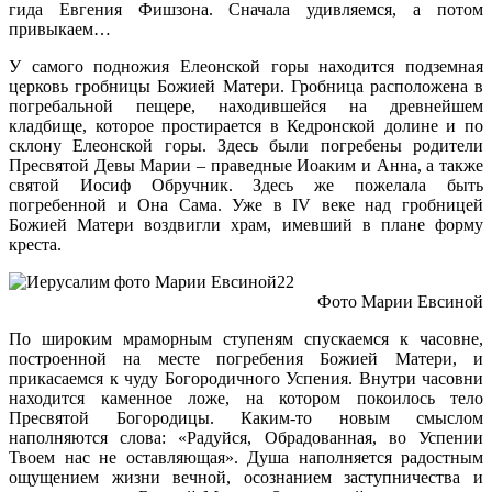
гида Евгения Фишзона. Сначала удивляемся, а потом
привыкаем…
У самого подножия Елеонской горы находится подземная
церковь гробницы Божией Матери. Гробница расположена в
погребальной пещере, находившейся на древнейшем
кладбище, которое простирается в Кедронской долине и по
склону Елеонской горы. Здесь были погребены родители
Пресвятой Девы Марии – праведные Иоаким и Анна, а также
святой Иосиф Обручник. Здесь же пожелала быть
погребенной и Она Сама. Уже в IV веке над гробницей
Божией Матери воздвигли храм, имевший в плане форму
креста.
Фото Марии Евсиной
По широким мраморным ступеням спускаемся к часовне,
построенной на месте погребения Божией Матери, и
прикасаемся к чуду Богородичного Успения. Внутри часовни
находится каменное ложе, на котором покоилось тело
Пресвятой Богородицы. Каким-то новым смыслом
наполняются слова: «Радуйся, Обрадованная, во Успении
Твоем нас не оставляющая». Душа наполняется радостным
ощущением жизни вечной, осознанием заступничества и