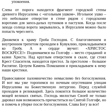
упокоения.
Слева от порога находится фрагмент городской стены
древнего Иерусалима с «игольным ушком». Игольное ушко –
это небольшое отверстие в стене рядом с городскими
воротами для запоз-далых путников и пастухов. Когда после
захода солнца ворота закрывались, в Иерусалим можно было
попасть через него.
Движемся к храму Гроба Господня. С благоговением и
внутренним трепетом проходим в Кувуклию, прикладываемся
ко Гробу. А в сердце звучит: «ХРИСТОС
ВОСКРЕСЕ!» Поднимаемся на Голгофу – место страданий и
казни Христа. Над круглым отверстием в скале, где стоял
Крест Спасителя, находится престол. За престолом – большое
Распятие. Целуем Камень Помазания и прикладываем к нему
наши крестики.
Православное паломничество немыслимо без богослужения.
И вот мы уже торопимся по ночным опустевшим улицам
Иерусалима на Божественную литургию. Перед службой
проходим в реликварий. Здесь покоится большое количество
мощей великих святых. Господь милостью Своей не только
даровал нам возможность причаститься на Святой Голгофе, но
и помочь в уборке после богослужения. Слава Богу за все!