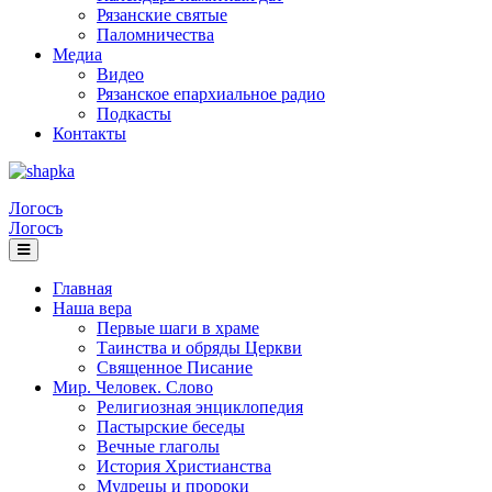
Рязанские святые
Паломничества
Медиа
Видео
Рязанское епархиальное радио
Подкасты
Контакты
Логосъ
Логосъ
Главная
Наша вера
Первые шаги в храме
Таинства и обряды Церкви
Священное Писание
Мир. Человек. Слово
Религиозная энциклопедия
Пастырские беседы
Вечные глаголы
История Христианства
Мудрецы и пророки