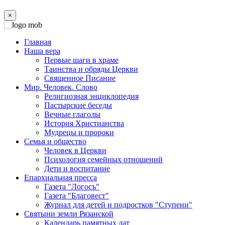
×
Главная
Наша вера
Первые шаги в храме
Таинства и обряды Церкви
Священное Писание
Мир. Человек. Слово
Религиозная энциклопедия
Пастырские беседы
Вечные глаголы
История Христианства
Мудрецы и пророки
Семья и общество
Человек в Церкви
Психология семейных отношений
Дети и воспитание
Епархиальная пресса
Газета "Логосъ"
Газета "Благовест"
Журнал для детей и подростков "Ступени"
Святыни земли Рязанской
Календарь памятных дат