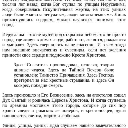
тысячи лет назад, когда Бог ступал по улицам Иерусалима,
когда совершалась Искупительная жертва, на этих улицах
люди были «заняты ненужным, люди заняты земным». Лишь
прикоснувшись сердцем, можно научиться понимать этот
город.
Иерусалим – это не музей под открытым небом, это не просто
город, где живут в домах люди, работают, женятся, рождаются
и умирают. Здесь свершилось наше спасение. И зачем тогда
нам внешние впечатления и сувениры, если нет желания
принести свое сердце к подножию Креста Христова.
Здесь Спаситель проповедовал, исцелял, творил
дивные чудеса. Здесь на Тайной Вечери было
установлено Таинство Причащения. Здесь Господь
претерпел за нас крестные страдания, и здесь Он
воскрес, победив смерть.
Здесь произошло и Его Вознесение, здесь на апостолов сошел
Дух Святый и родилась Церковь Христова. И когда ступаешь
по древним мостовым этого города, которые до сих пор
хранят следы и римских легионеров, и крестоносцев, душа
наполняется светом, миром и любовью.
Улицы, улицы, улицы. Едва слушаем нашего замечательного