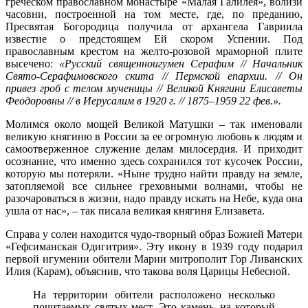
греческом православном монастыре «Малая Галилея», вблизи
часовни, построенной на том месте, где, по преданию,
Пресвятая Богородица получила от архангела Гавриила
известие о предстоящем Ей скором Успении. Под
православным крeстом на желто-розовой мраморной плите
высечено:
«Русский священноигумен Серафим // Начальник
Свято-Серафимовского скита // Пермской епархии. // Он
привез гроб с телом мученицы // Великой Княгини Елисаветы
Феодоровны // в Иерусалим в 1920 г. // 1875–1959 22 фев.».
Молимся около мощей Великой Матушки – так именовали
великую княгиню в России за ее огромную любовь к людям и
самоотверженное служение делам милосердия. И приходит
осознание, что именно здесь сохранился тот кусочек России,
которую мы потеряли. «Ныне трудно найти правду на земле,
затопляемой все сильнее греховными волнами, чтобы не
разочароваться в жизни, надо правду искать на Небе, куда она
ушла от нас», – так писала великая княгиня Елизавета.
Справа у солеи находится чудо-творный образ Божией Матери
«Гефсиманская Одигитрия». Эту икону в 1939 году подарил
первой игумении обители Марии митрополит Гор Ливанских
Илия (Карам), объяснив, что такова воля Царицы Небесной.
На территории обители расположено несколько
почитаемых святых мест. Это камень, на который