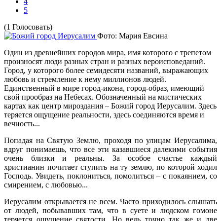
4
5
(1 Голосовать)
Фото: Мария Евсина
Один из древнейших городов мира, имя которого с трепетом
произносят люди разных стран и разных вероисповеданий.
Город, у которого более семидесяти названий, выражающих
любовь и стремление к нему миллионов людей.
Единственный в мире город-икона, город-образ, имеющий
свой прообраз на Небесах. Обозначенный на мистических
картах как центр мироздания – Божий город Иерусалим. Здесь
теряется ощущение реальности, здесь соединяются время и
вечность...
Попадая на Святую Землю, проходя по улицам Иерусалима,
вдруг понимаешь, что все эти казавшиеся далекими события
очень близки и реальны. За особое счастье каждый
христианин почитает ступить на ту землю, по которой ходил
Господь. Увидеть, поклониться, помолиться – с покаянием, со
смирением, с любовью...
Иерусалим открывается не всем. Часто приходилось слышать
от людей, побывавших там, что в суете и людском гомоне
теряется ощущение святости. Но ведь точно так же и две