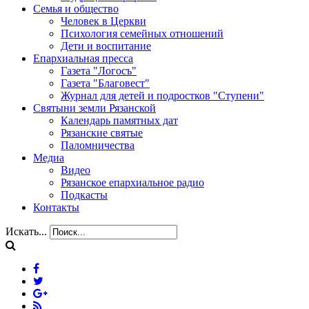
Семья и общество
Человек в Церкви
Психология семейных отношений
Дети и воспитание
Епархиальная пресса
Газета "Логосъ"
Газета "Благовест"
Журнал для детей и подростков "Ступени"
Святыни земли Рязанской
Календарь памятных дат
Рязанские святые
Паломничества
Медиа
Видео
Рязанское епархиальное радио
Подкасты
Контакты
Искать...