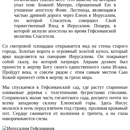
упал пояс Божией Матери, сброшенный Ею в
утешение апостолу Фоме. Лестница, являющаяся
частью древней дороги через Елеон в Иерусалим,
по которой Спаситель совершил Свой
торжественный Вход в Иерусалим. Пещера, в
которой заснули апостолы во время Гефсиманской
молитвы Спасителя.
Со смотровой площадки открывается вид на стены старого
города, Золотые ворота и огромный золотой купол, который
ярко выделяется на панораме Иерусалима. Он покрывает
собой скалу, на которой патриарх Авраам должен был
принести в жертву Богу своего единственного сына Исаака.
Пройдут века, и совсем рядом с этим самым местом Сын
Божий принесет себя в жертву за грехи мира.
Мы спускаемся в Гефсиманский сад, где растут старинные
оливковые деревья с толстенными бугристыми стволами.
Сохранилась малая часть гигантского сада, росшего почти по
всему западному склону Елеонской горы. Здесь Иисус
молился в ночь перед взятием под стражу, проливая кровавый
пот. Сердце сжимается от волнения и трепета, а на глаза
наворачиваются слезы.