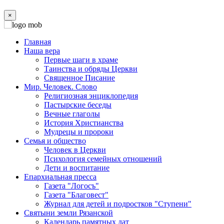
×
Главная
Наша вера
Первые шаги в храме
Таинства и обряды Церкви
Священное Писание
Мир. Человек. Слово
Религиозная энциклопедия
Пастырские беседы
Вечные глаголы
История Христианства
Мудрецы и пророки
Семья и общество
Человек в Церкви
Психология семейных отношений
Дети и воспитание
Епархиальная пресса
Газета "Логосъ"
Газета "Благовест"
Журнал для детей и подростков "Ступени"
Святыни земли Рязанской
Календарь памятных дат