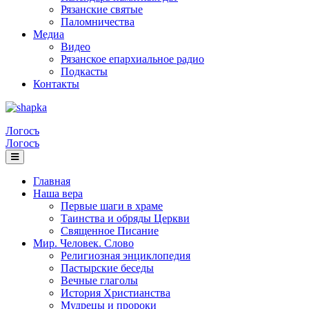
Рязанские святые
Паломничества
Медиа
Видео
Рязанское епархиальное радио
Подкасты
Контакты
Логосъ
Логосъ
Главная
Наша вера
Первые шаги в храме
Таинства и обряды Церкви
Священное Писание
Мир. Человек. Слово
Религиозная энциклопедия
Пастырские беседы
Вечные глаголы
История Христианства
Мудрецы и пророки