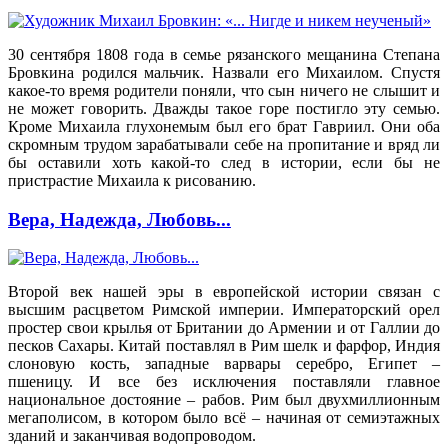
30 сентября 1808 года в семье рязанского мещанина Степана
Бровкина родился мальчик. Назвали его Михаилом. Спустя
какое-то время родители поняли, что сын ничего не слышит и
не может говорить. Дважды такое горе постигло эту семью.
Кроме Михаила глухонемым был его брат Гавриил. Они оба
скромным трудом зарабатывали себе на пропитание и вряд ли
бы оставили хоть какой-то след в истории, если бы не
пристрастие Михаила к рисованию.
Вера, Надежда, Любовь...
Второй век нашей эры в европейской истории связан с
высшим расцветом Римской империи. Императорский орел
простер свои крылья от Британии до Армении и от Галлии до
песков Сахары. Китай поставлял в Рим шелк и фарфор, Индия
слоновую кость, западные варвары серебро, Египет –
пшеницу. И все без исключения поставляли главное
национальное достояние – рабов. Рим был двухмиллионным
мегаполисом, в котором было всё – начиная от семиэтажных
зданий и заканчивая водопроводом.