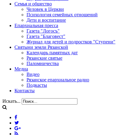
Семья и общество
Человек в Церкви
Психология семейных отношений
Дети и воспитание
Епархиальная пресса
Газета "Логосъ"
Газета "Благовест"
Журнал для детей и подростков "Ступени"
Святыни земли Рязанской
Календарь памятных дат
Рязанские святые
Паломничества
Медиа
Видео
Рязанское епархиальное радио
Подкасты
Контакты
Искать...