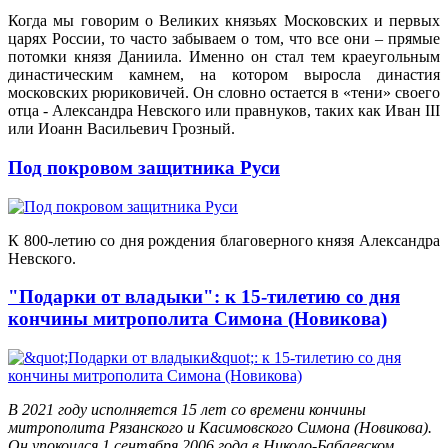
Когда мы говорим о Великих князьях Московских и первых
царях России, то часто забываем о том, что все они – прямые
потомки князя Даниила. Именно он стал тем краеугольным
династическим камнем, на котором выросла династия
московских рюриковичей. Он словно остается в «тени» своего
отца - Александра Невского или правнуков, таких как Иван III
или Иоанн Васильевич Грозный.
Под покровом защитника Руси
К 800-летию со дня рождения благоверного князя Александра
Невского.
"Подарки от владыки": к 15-тилетию со дня
кончины митрополита Симона (Новикова)
В 2021 году исполняется 15 лет со времени кончины
митрополита Рязанского и Касимовского Симона (Новикова).
Он упокоился 1 сентября 2006 года в Николо-Бабаевском