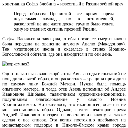
христианка Софья Злобина – известный в Рязани зубной врач.
Перед образом Пречистой все время горела
неугасимая лампада, но в потемневшей,
расколотой на две части доске, трудно было узнать
одну из главных святынь прежней Рязани.
Софья Васильевна завещала, чтобы после ее смерти икона
была передана на хранение игумену Авелю (Македонову).
Так, чудотворная икона и оказалась в стенах Иоанно-
Богословской обители, где она находится и по сей день.
Одно только вызывало скорбь отца Авеля: годы испытаний не
пощадили святой образ, и он раскололся – трещина проходила
по самому лику Божией Матери. Нужна была помощь
опытного мастера, и тогда отец Авель вспомнил об Андрее
Ивановиче Шибаеве, талантливом художнике-иконописце,
получившем благословление у самого Иоанна
Кронштадтского. Но оказалось, что иконописец ослеп и не
мог восстановить образ. Однако, спустя некоторое время
Андрей Иванович прозрел и восстановил икону, а также
сделал с нее список. Эта копия постоянно пребывает на
монастырском подворье в Николо-Ямском храме города