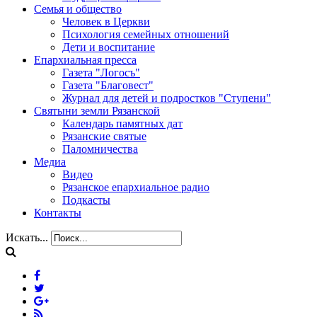
Семья и общество
Человек в Церкви
Психология семейных отношений
Дети и воспитание
Епархиальная пресса
Газета "Логосъ"
Газета "Благовест"
Журнал для детей и подростков "Ступени"
Святыни земли Рязанской
Календарь памятных дат
Рязанские святые
Паломничества
Медиа
Видео
Рязанское епархиальное радио
Подкасты
Контакты
Искать...