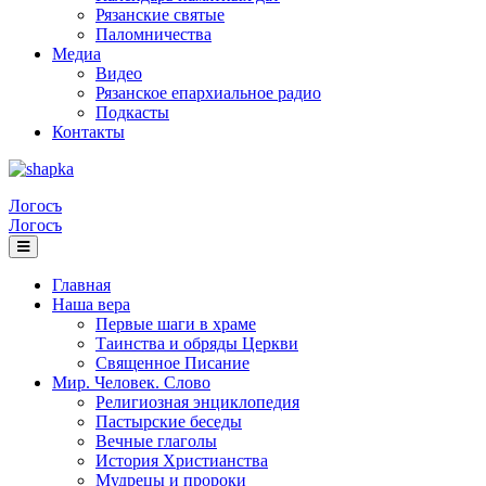
Рязанские святые
Паломничества
Медиа
Видео
Рязанское епархиальное радио
Подкасты
Контакты
Логосъ
Логосъ
Главная
Наша вера
Первые шаги в храме
Таинства и обряды Церкви
Священное Писание
Мир. Человек. Слово
Религиозная энциклопедия
Пастырские беседы
Вечные глаголы
История Христианства
Мудрецы и пророки