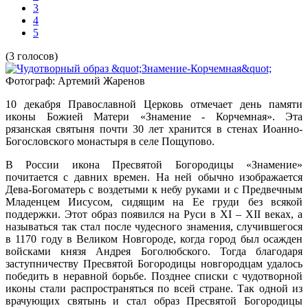
3
4
5
(3 голосов)
Фотограф: Артемий Жаренов
10 декабря Православной Церковь отмечает день памяти
иконы Божией Матери «Знамение - Корчемная». Эта
рязанская святыня почти 30 лет хранится в стенах Иоанно-
Богословского монастыря в селе Пощупово.
В России икона Пресвятой Богородицы «Знамение»
почитается с давних времен. На ней обычно изображается
Дева-Богоматерь с воздетыми к небу руками и с Предвечным
Младенцем Иисусом, сидящим на Ее груди без всякой
поддержки. Этот образ появился на Руси в XI – XII веках, а
называться так стал после чудесного знамения, случившегося
в 1170 году в Великом Новгороде, когда город был осажден
войсками князя Андрея Боголюбского. Тогда благодаря
заступничеству Пресвятой Богородицы новгородцам удалось
победить в неравной борьбе. Позднее списки с чудотворной
иконы стали распространяться по всей стране. Так одной из
врачующих святынь и стал образ Пресвятой Богородицы