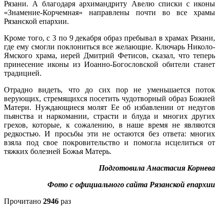
Рязани. А благодаря архимандриту Авелю списки с иконы
«Знамение-Корчемная» направлены почти во все храмы
Рязанской епархии.
Кроме того, с 3 по 9 декабря образ пребывал в храмах Рязани,
где ему смогли поклониться все желающие. Ключарь Николо-
Ямского храма, иерей Дмитрий Фетисов, сказал, что теперь
принесение иконы из Иоанно-Богословской обители станет
традицией.
Отрадно видеть, что до сих пор не уменьшается поток
верующих, стремящихся посетить чудотворный образ Божией
Матери. Нуждающиеся молят Ее об избавлении от недугов
пьянства и наркомании, страсти и блуда и многих других
грехов, которые, к сожалению, в наше время не являются
редкостью. И просьбы эти не остаются без ответа: многих
взяла под свое покровительство и помогла исцелиться от
тяжких болезней Божья Матерь.
Подготовила Анастасия Корнева
Фото с официального сайта Рязанской епархии
Прочитано
2946
раз