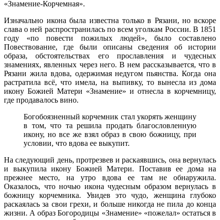
«Знамение-Корчемная».
Изначально икона была известна только в Рязани, но вскоре
слава о ней распространилась по всем уголкам России. В 1851
году «по повести пожилых людей», было составлено
Повествование, где были описаны сведения об истории
образа, обстоятельствах его прославления и чудесных
знамениях, явленных через него. В нем рассказывается, что в
Рязани жила вдова, одержимая недугом пьянства. Когда она
растратила всё, что имела, на выпивку, то вынесла из дома
икону Божией Матери «Знамение» и отнесла в корчемницу,
где продавалось вино.
Богобоязненный корчемник стал укорять женщину
в том, что та решила продать благословленную
икону, но все же взял образ в свою божницу, при
условии, что вдова ее выкупит.
На следующий день, протрезвев и раскаявшись, она вернулась
и выкупила икону Божией Матери. Поставив ее дома на
прежнее место, на утро вдова ее там не обнаружила.
Оказалось, что ночью икона чудесным образом вернулась в
божницу корчемника. Увидев это чудо, женщина глубоко
раскаялась за свои грехи, и больше никогда не пила до конца
жизни. А образ Богородицы «Знамение» «пожелал» остаться в