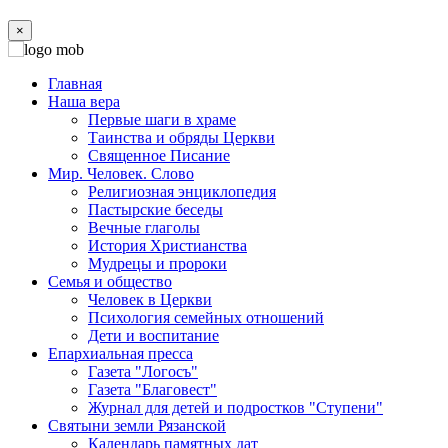
×
Главная
Наша вера
Первые шаги в храме
Таинства и обряды Церкви
Священное Писание
Мир. Человек. Слово
Религиозная энциклопедия
Пастырские беседы
Вечные глаголы
История Христианства
Мудрецы и пророки
Семья и общество
Человек в Церкви
Психология семейных отношений
Дети и воспитание
Епархиальная пресса
Газета "Логосъ"
Газета "Благовест"
Журнал для детей и подростков "Ступени"
Святыни земли Рязанской
Календарь памятных дат