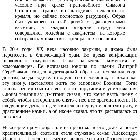
часовне при храме преподобного Симеона
Столпника (ранее он находился недалеко от
кремля, но сейчас полностью разрушен). Образ
был украшен золотой ризой с драгоценными
камнями, и каждый вторник перед ним
совершались молебны с акафистом, на которые
собиралось множество людей разных сословий.
В 20-е годы XX века часовню закрыли, а икона была
перенесена в близлежащий храм. Во время конфискации
церковного имущества была назначена комиссия из
комсомольцев. Ее возглавил юноша по имени Дмитрий
Серебряков. Увидев чудотворный образ, он вспомнил годы
детства, когда родители водили его в часовню, и показывая
эту икону, наставляли жить по заповедям Божиим. Тогда
юноша решил спасти святыню от поругания и уничтожения.
Своим товарищам Дмитрий сказал, что хочет взять икону с
собой, чтобы неторопливо снять с нее все драгоценности. На
следующий день, он действительно вернул и золотую ризу, и
драгоценные камни, а об иконе сказал, что та рассыпалась от
ветхости.
Некоторое время образ тайно пребывал в его доме, а потом
хранительницей святыни стала служанка семьи Александра
Ивановна. После ее смерти, икону хранила благочестивая