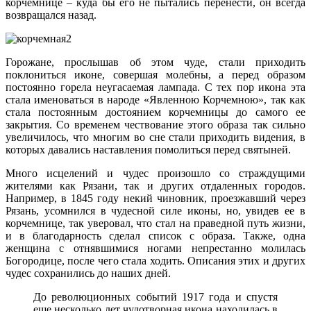
корчемнице – куда бы его не пытались перенести, он всегда
возвращался назад.
Горожане, прослышав об этом чуде, стали приходить
поклониться иконе, совершая молебны, а перед образом
постоянно горела неугасаемая лампада. С тех пор икона эта
стала именоваться в народе «Явленною Корчемною», так как
стала постоянным достоянием корчемницы до самого ее
закрытия. Со временем чествование этого образа так сильно
увеличилось, что многим во сне стали приходить видения, в
которых давались наставления помолиться перед святыней.
Много исцелений и чудес произошло со страждущими
жителями как Рязани, так и других отдаленных городов.
Например, в 1845 году некий чиновник, проезжавший через
Рязань, усомнился в чудесной силе иконы, но, увидев ее в
корчемнице, так уверовал, что стал на праведной путь жизни,
и в благодарность сделал список с образа. Также, одна
женщина с отнявшимися ногами непрестанно молилась
Богородице, после чего стала ходить. Описания этих и других
чудес сохранились до наших дней.
До революционных событий 1917 года и спустя
еще несколько лет чудотворная икона находилась в