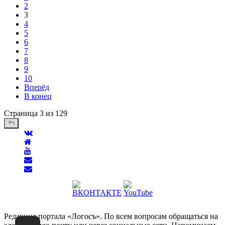
2
3
4
5
6
7
8
9
10
Вперёд
В конец
Страница 3 из 129
Редакция портала «Логосъ». По всем вопросам обращаться на