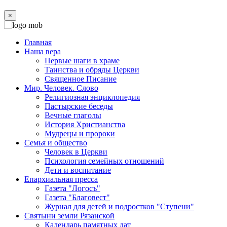
×
Главная
Наша вера
Первые шаги в храме
Таинства и обряды Церкви
Священное Писание
Мир. Человек. Слово
Религиозная энциклопедия
Пастырские беседы
Вечные глаголы
История Христианства
Мудрецы и пророки
Семья и общество
Человек в Церкви
Психология семейных отношений
Дети и воспитание
Епархиальная пресса
Газета "Логосъ"
Газета "Благовест"
Журнал для детей и подростков "Ступени"
Святыни земли Рязанской
Календарь памятных дат