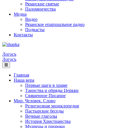
Рязанские святые
Паломничества
Медиа
Видео
Рязанское епархиальное радио
Подкасты
Контакты
Логосъ
Логосъ
Главная
Наша вера
Первые шаги в храме
Таинства и обряды Церкви
Священное Писание
Мир. Человек. Слово
Религиозная энциклопедия
Пастырские беседы
Вечные глаголы
История Христианства
Мудрецы и пророки