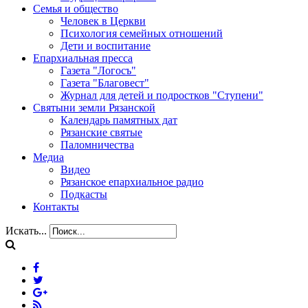
Семья и общество
Человек в Церкви
Психология семейных отношений
Дети и воспитание
Епархиальная пресса
Газета "Логосъ"
Газета "Благовест"
Журнал для детей и подростков "Ступени"
Святыни земли Рязанской
Календарь памятных дат
Рязанские святые
Паломничества
Медиа
Видео
Рязанское епархиальное радио
Подкасты
Контакты
Искать...