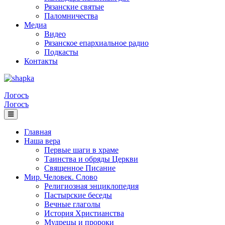
Рязанские святые
Паломничества
Медиа
Видео
Рязанское епархиальное радио
Подкасты
Контакты
Логосъ
Логосъ
Главная
Наша вера
Первые шаги в храме
Таинства и обряды Церкви
Священное Писание
Мир. Человек. Слово
Религиозная энциклопедия
Пастырские беседы
Вечные глаголы
История Христианства
Мудрецы и пророки