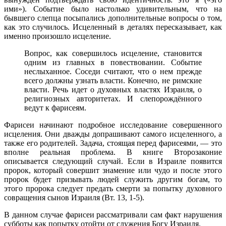
ими»). Событие было настолько удивительным, что на
бывшего слепца посыпались дополнительные вопросы о том,
как это случилось. Исцеленный в деталях пересказывает, как
именно произошло исцеление.
Вопрос, как совершилось исцеление, становится
одним из главных в повествовании. Событие
неслыханное. Соседи считают, что о нем прежде
всего должны узнать власти. Конечно, не римские
власти. Речь идет о духовных властях Израиля, о
религиозных авторитетах. И слепорождённого
ведут к фарисеям.
Фарисеи начинают подробное исследование совершенного
исцеления. Они дважды допрашивают самого исцеленного, а
также его родителей. Задача, стоящая перед фарисеями, — это
вполне реальная проблема. В книге Второзаконие
описывается следующий случай. Если в Израиле появится
пророк, который совершит знамение или чудо и после этого
пророк будет призывать людей служить другим богам, то
этого пророка следует предать смерти за попытку духовного
совращения сынов Израиля (Вт. 13, 1-5).
В данном случае фарисеи рассматривали сам факт нарушения
субботы как попытку отойти от служения Богу Израиля.