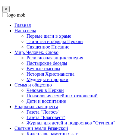
×
Главная
Наша вера
Первые шаги в храме
Таинства и обряды Церкви
Священное Писание
Мир. Человек. Слово
Религиозная энциклопедия
Пастырские беседы
Вечные глаголы
История Христианства
Мудрецы и пророки
Семья и общество
Человек в Церкви
Психология семейных отношений
Дети и воспитание
Епархиальная пресса
Газета "Логосъ"
Газета "Благовест"
Журнал для детей и подростков "Ступени"
Святыни земли Рязанской
Календарь памятных дат