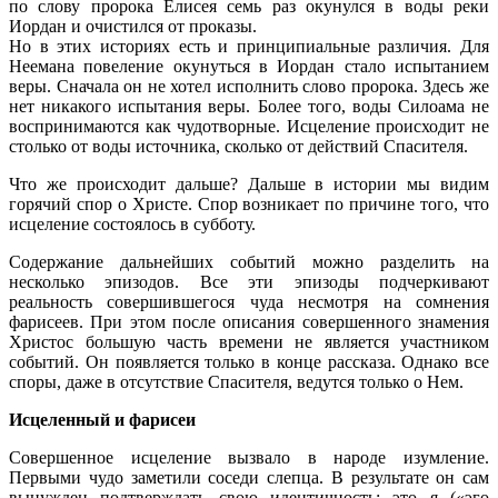
по слову пророка Елисея семь раз окунулся в воды реки
Иордан и очистился от проказы.
Но в этих историях есть и принципиальные различия. Для
Неемана повеление окунуться в Иордан стало испытанием
веры. Сначала он не хотел исполнить слово пророка. Здесь же
нет никакого испытания веры. Более того, воды Силоама не
воспринимаются как чудотворные. Исцеление происходит не
столько от воды источника, сколько от действий Спасителя.
Что же происходит дальше? Дальше в истории мы видим
горячий спор о Христе. Спор возникает по причине того, что
исцеление состоялось в субботу.
Содержание дальнейших событий можно разделить на
несколько эпизодов. Все эти эпизоды подчеркивают
реальность совершившегося чуда несмотря на сомнения
фарисеев. При этом после описания совершенного знамения
Христос большую часть времени не является участником
событий. Он появляется только в конце рассказа. Однако все
споры, даже в отсутствие Спасителя, ведутся только о Нем.
Исцеленный и фарисеи
Совершенное исцеление вызвало в народе изумление.
Первыми чудо заметили соседи слепца. В результате он сам
вынужден подтверждать свою идентичность: это я («эго