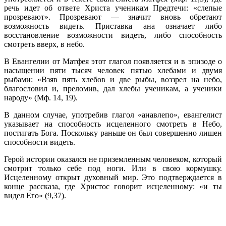
речь идет об ответе Христа ученикам Предтечи: «слепые
прозревают». Прозревают — значит вновь обретают
возможность видеть. Приставка ана означает либо
восстановление возможности видеть, либо способность
смотреть вверх, в небо.
В Евангелии от Матфея этот глагол появляется и в эпизоде о
насыщении пяти тысяч человек пятью хлебами и двумя
рыбами: «Взяв пять хлебов и две рыбы, воззрел на небо,
благословил и, преломив, дал хлебы ученикам, а ученики
народу» (Мф. 14, 19).
В данном случае, употребив глагол «анавлепо», евангелист
указывает на способность исцеленного смотреть в Небо,
постигать Бога. Поскольку раньше он был совершенно лишен
способности видеть.
Герой истории оказался не приземленным человеком, который
смотрит только себе под ноги. Или в свою кормушку.
Исцеленному открыт духовный мир. Это подтверждается в
конце рассказа, где Христос говорит исцеленному: «и ты
видел Его» (9,37).