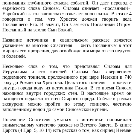
понимания глубинного смысла событий. Он дает перевод с
еврейского слова Силоам. Силоам означает «посланный».
Еврейский глагол «лишлоах» означает «посылать». В стихе 4
говорится о том, что Христос должен творить дела
Пославшего Его. И значит, Он Сам есть Посланный Отцом.
Посланный на землю Сын Божий.
Название источника в евангельском рассказе является
указанием на миссию Спасителя — быть Посланным в этот
мир для его прозрения, для освобождения мира от его недугов
и болезней.
Несколько слов о том, что представлял Силоам для
Иерусалима и его жителей. Силоам был завершением
подземного тоннеля, проложенного при царе Иезекии к 740
году до Рождества Христова. Цель этого тоннеля — провести
внутрь города воду из источника Гихон. В то время Силоам
находился внутри городских стен. В настоящее время он
находится недалеко от стен Старого города. Сейчас в рамках
экскурсии можно пройти по этому тоннелю, частично
заполненному водой до самой Силоамской купели.
Повеление Спасителя умыться в источнике напоминает
внимательному читателю рассказ из Ветхого Завета. В книге
Царств (4 Цар. 5, 10-14) есть рассказ о том, как сириец Нееман