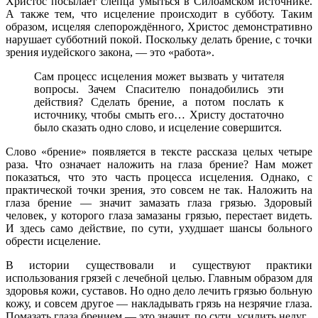
Христос посылает слепца умыться в Силоамском источнике.
А также тем, что исцеление происходит в субботу. Таким
образом, исцеляя слепорождённого, Христос демонстративно
нарушает субботний покой. Поскольку делать брение, с точки
зрения иудейского закона, — это «работа».
Сам процесс исцеления может вызвать у читателя
вопросы. Зачем Спасителю понадобились эти
действия? Сделать брение, а потом послать к
источнику, чтобы смыть его… Христу достаточно
было сказать одно слово, и исцеление совершится.
Слово «брение» появляется в тексте рассказа целых четыре
раза. Что означает наложить на глаза брение? Нам может
показаться, что это часть процесса исцеления. Однако, с
практической точки зрения, это совсем не так. Наложить на
глаза брение — значит замазать глаза грязью. Здоровый
человек, у которого глаза замазаны грязью, перестает видеть.
И здесь само действие, по сути, ухудшает шансы больного
обрести исцеление.
В истории существовали и существуют практики
использования грязей с лечебной целью. Главным образом для
здоровья кожи, суставов. Но одно дело лечить грязью больную
кожу, и совсем другое — накладывать грязь на незрячие глаза.
Помазать глаза брением — это значит, по сути, усилить недуг.