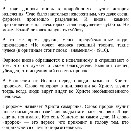
В ходе допроса вновь в подробностях звучит история
исцеления. Чудо было настолько невероятным, что даже среди
фарисеев произошло разделение. И вновь «камнем
преткновения» для некоторых стало нарушение субботы. Не
может Божий человек нарушать субботу.
В то же время другие, менее предубежденные люди,
признавали: «Не может человек грешный творить такие
чудеса (в оригинале стоит слово «знамения»)» (9,16).
Фарисеи вновь обращаются к исцеленному и спрашивают о
том, что он думает о своем благодетеле. Бывший слепец
убежден, что исцеливший его есть пророк.
В Евангелии от Иоанна нередко люди называют Христа
пророком. Слово «пророк» в приложении ко Христу звучит
тогда, когда люди вдруг видят во Христе необыкновенного
человека.
Пророком называет Христа самарянка. Слово пророк звучит
после насыщения возле Тивериады пяти тысяч человек. Люди
еще не понимают, Кто есть Христос на самом деле. И слово
«пророк» — это первое, что приходит в голову тем, кто
соприкасается с чем-то поразительным.