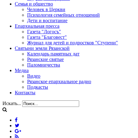
Семья и общество
Человек в Церкви
Психология семейных отношений
Дети и воспитание
Епархиальная пресса
Газета "Логосъ"
Газета "Благовест"
Журнал для детей и подростков "Ступени"
Святыни земли Рязанской
Календарь памятных дат
Рязанские святые
Паломничества
Медиа
Видео
Рязанское епархиальное радио
Подкасты
Контакты
Искать...