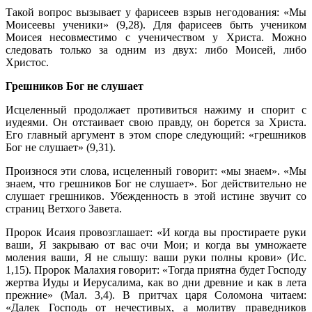
Такой вопрос вызывает у фарисеев взрыв негодования: «Мы
Моисеевы ученики» (9,28). Для фарисеев быть учеником
Моисея несовместимо с ученичеством у Христа. Можно
следовать только за одним из двух: либо Моисей, либо
Христос.
Грешников Бог не слушает
Исцеленный продолжает противиться нажиму и спорит с
иудеями. Он отстаивает свою правду, он борется за Христа.
Его главный аргумент в этом споре следующий: «грешников
Бог не слушает» (9,31).
Произнося эти слова, исцеленный говорит: «мы знаем». «Мы
знаем, что грешников Бог не слушает». Бог действительно не
слушает грешников. Убежденность в этой истине звучит со
страниц Ветхого Завета.
Пророк Исаия провозглашает: «И когда вы простираете руки
ваши, Я закрываю от вас очи Мои; и когда вы умножаете
моления ваши, Я не слышу: ваши руки полны крови» (Ис.
1,15). Пророк Малахия говорит: «Тогда приятна будет Господу
жертва Иуды и Иерусалима, как во дни древние и как в лета
прежние» (Мал. 3,4). В притчах царя Соломона читаем:
«Далек Господь от нечестивых, а молитву праведников