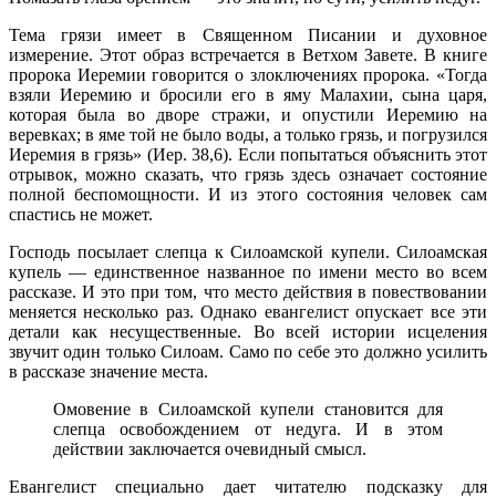
Тема грязи имеет в Священном Писании и духовное
измерение. Этот образ встречается в Ветхом Завете. В книге
пророка Иеремии говорится о злоключениях пророка. «Тогда
взяли Иеремию и бросили его в яму Малахии, сына царя,
которая была во дворе стражи, и опустили Иеремию на
веревках; в яме той не было воды, а только грязь, и погрузился
Иеремия в грязь» (Иер. 38,6). Если попытаться объяснить этот
отрывок, можно сказать, что грязь здесь означает состояние
полной беспомощности. И из этого состояния человек сам
спастись не может.
Господь посылает слепца к Силоамской купели. Силоамская
купель — единственное названное по имени место во всем
рассказе. И это при том, что место действия в повествовании
меняется несколько раз. Однако евангелист опускает все эти
детали как несущественные. Во всей истории исцеления
звучит один только Силоам. Само по себе это должно усилить
в рассказе значение места.
Омовение в Силоамской купели становится для
слепца освобождением от недуга. И в этом
действии заключается очевидный смысл.
Евангелист специально дает читателю подсказку для