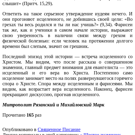
слышит» (Притч. 15,29).
Ответить на такое серьезное утверждение иудеям нечего. И
они прогоняют исцеленного, не добившись своей цели: «Во
грехах ты весь родился и ты ли нас учишь?» (9,34). Фарисеи
так же, как и ученики в самом начале истории, выражают
свою уверенность в наличии связи между грехом и
физической болезнью: если человек на протяжении долгого
времени был слепым, значит он грешник.
Последний эпизод этой истории — встреча исцеленного со
Христом. Мы видим, что после рассказа о совершенном
знамении, главный предмет внимания для евангелиста — это
исцеленный и его вера во Христа. Постепенно само
исцеление занимает место на полях развернувшегося горячего
спора о Христе. Спора между исцеленным и фарисеями. Мы
видим, как возрастает вера исцеленного. Наконец, фарисеи
прекращают дискуссию, прогнав исцеленного.
Митрополит Рязанский и Михайловский Марк
Прочитано
165
раз
Опубликовано в
Священное Писание
Другие материалы в этой категории:
« Шестое знамение: