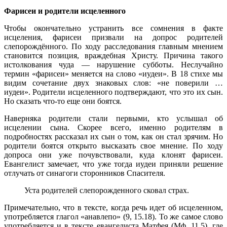
Фарисеи и родители исцеленного
Чтобы окончательно устранить все сомнения в факте
исцеления, фарисеи призвали на допрос родителей
слепорождённого. По ходу расследования главным мнением
становится позиция, враждебная Христу. Причина такого
истолкования чуда — нарушение субботы. Неслучайно
термин «фарисеи» меняется на слово «иудеи». В 18 стихе мы
видим сочетание двух знаковых слов: «не поверили …
иудеи». Родители исцеленного подтверждают, что это их сын.
Но сказать что-то еще они боятся.
Наверняка родители стали первыми, кто услышал об
исцелении сына. Скорее всего, именно родителям в
подробностях рассказал их сын о том, как он стал зрячим. Но
родители боятся открыто высказать свое мнение. По ходу
допроса они уже почувствовали, куда клонят фарисеи.
Евангелист замечает, что уже тогда иудеи приняли решение
отлучать от синагоги сторонников Спасителя.
Уста родителей слепорожденного сковал страх.
Примечательно, что в тексте, когда речь идет об исцеленном,
употребляется глагол «анавлепо» (9, 15.18). То же самое слово
употребляется и в тексте евангелиста Матфея (Мф. 11,5), где