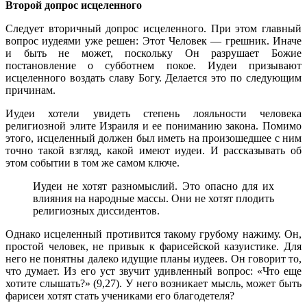
Второй допрос исцеленного
Следует вторичный допрос исцеленного. При этом главный
вопрос иудеями уже решен: Этот Человек — грешник. Иначе
и быть не может, поскольку Он разрушает Божие
постановление о субботнем покое. Иудеи призывают
исцеленного воздать славу Богу. Делается это по следующим
причинам.
Иудеи хотели увидеть степень лояльности человека
религиозной элите Израиля и ее пониманию закона. Помимо
этого, исцеленный должен был иметь на произошедшее с ним
точно такой взгляд, какой имеют иудеи. И рассказывать об
этом событии в том же самом ключе.
Иудеи не хотят разномыслий. Это опасно для их
влияния на народные массы. Они не хотят плодить
религиозных диссидентов.
Однако исцеленный противится такому грубому нажиму. Он,
простой человек, не привык к фарисейской казуистике. Для
него не понятны далеко идущие планы иудеев. Он говорит то,
что думает. Из его уст звучит удивленный вопрос: «Что еще
хотите слышать?» (9,27). У него возникает мысль, может быть
фарисеи хотят стать учениками его благодетеля?