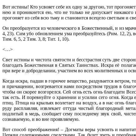
Вот истины! Кто усвояет себе их одну за другою, тот прогоняет
нею и проникнется ею, что не только не допускает никакого
прогоняет из себя всю тьму и становится всецело светлым и све
Он преобразуется из человеческого в Божественный, и из мрачн
4, 23). Сим убо обновлением ума преобразуйтесь (Рим. 12, 2)
Тим. 6, 5, 2 Тим. 3, 8; Тит. 1, 10).
<…>
Свет истины и чистота святости и бесстрастия суть две сторо
благодать Божественная в Святых Таинствах. Искра её полага
при вере и доброделании, участием во всех молитвенных и ос
Когда искра, падши в горючее вещество, раздувается ветром, т
и причащении, возгревается нами посредством трудов в благоч
чтобы он скорее возгорелся. Сей огнь есть огнь благодати В
так есть. И поревнуйте о хранении и усилии сего огня. Когда е
птиц. Птица на крыльях возлетает на воздух, а в нас огнь бл
руду расплавляя, извлекает оттуда чистый благородный мет
подлитый в медь, сообщает сему последнему звук свой, чист
сознаваемую, и во вне проявляемую.
Вот способ преображения! – Догматы веры усвоить и напитать
Церкви содержимыми средствами. Так будет зреть и преобра