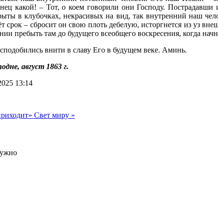
нец какой! – Тот, о коем говорили они Господу. Пострадавши 
ыты в клубочках, некрасивых на вид, так внутренний наш челов
рок – сбросит он свою плоть дебелую, исторгнется из уз внешн
ании пребыть там до будущего всеобщего воскресения, когда нач
ы сподобились внити в славу Его в будущем веке. Аминь.
не, август 1863 г.
025 13:14
 приходит»
Свет миру »
нужно