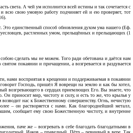
асть света. А чей ум исполнится всей истины и так сочетается с
 и всю свою умовую работу подчиняет ей и ею проверяет, тот
6).
ает. Это единственный способ обновления духом ума нашего (Еф.
ых суесловцев, растленных умом, прельщённых и прельщающих (1
 собою сделать мы не можем. Того ради обетована и даётся нам
 святом покаянии и причащении, а возгревается и раздувается
одати, нами восприятая в крещении и поддерживаемая в покаянии
, говорит Господь, пришёл Я воврещи на землю и как бы хотел,
вный возгревающего в сердцах приемлющих Его. Вы знаете, что
о. Он приносит мир, чистоту и силу, и есть то же, что крылья у
ом возводит нас к Божественному совершенству. Огнь, нечистую
олее – он растворяется с нами. Как благороднейший металл,
нашим, сообщает ему свою Божественную чистоту, и внутренне
жения, паче же – возгревать в себе благодать благодатными в
агодатный, Иаков – праведный, Пётр – ревнивый в вере. Так