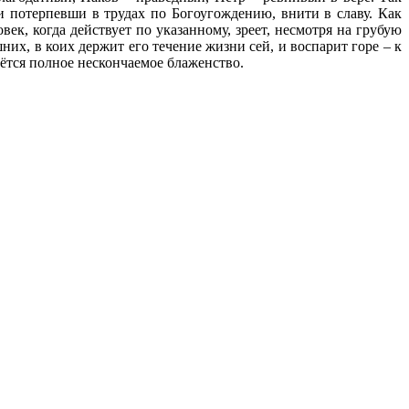
и потерпевши в трудах по Богоугождению, внити в славу. Как
ек, когда действует по указанному, зреет, несмотря на грубую
их, в коих держит его течение жизни сей, и воспарит горе – к
нётся полное нескончаемое блаженство.