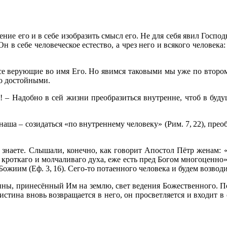
ние его и в себе изобразить смысл его. Не для себя явил Господ
н в себе человеческое естество, а чрез него и всякого человека
се верующие во имя Его. Но явимся таковыми мы уже по втором
го достойными.
! – Надобно в сей жизни преобразиться внутренне, чтоб в будущ
наша – созидаться «по внутреннему человеку» (Рим. 7, 22), преоб
 знаете. Слышали, конечно, как говорит Апостол Пётр женам: «
 кроткаго и молчаливаго духа, еже есть пред Богом многоценно» (
жиим (Еф. 3, 16). Сего-то потаенного человека и будем возводит
тины, принесённый Им на землю, свет ведения Божественного. П
 истина вновь возвращается в него, он просветляется и входит в