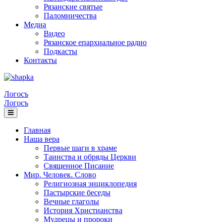
Рязанские святые
Паломничества
Медиа
Видео
Рязанское епархиальное радио
Подкасты
Контакты
Логосъ
Логосъ
Главная
Наша вера
Первые шаги в храме
Таинства и обряды Церкви
Священное Писание
Мир. Человек. Слово
Религиозная энциклопедия
Пастырские беседы
Вечные глаголы
История Христианства
Мудрецы и пророки