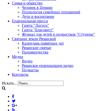
Семья и общество
Человек в Церкви
Психология семейных отношений
Дети и воспитание
Епархиальная пресса
Газета "Логосъ"
Газета "Благовест"
Журнал для детей и подростков "Ступени"
Святыни земли Рязанской
Календарь памятных дат
Рязанские святые
Паломничества
Медиа
Видео
Рязанское епархиальное радио
Подкасты
Контакты
Искать...