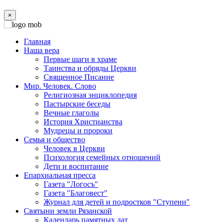
×
Главная
Наша вера
Первые шаги в храме
Таинства и обряды Церкви
Священное Писание
Мир. Человек. Слово
Религиозная энциклопедия
Пастырские беседы
Вечные глаголы
История Христианства
Мудрецы и пророки
Семья и общество
Человек в Церкви
Психология семейных отношений
Дети и воспитание
Епархиальная пресса
Газета "Логосъ"
Газета "Благовест"
Журнал для детей и подростков "Ступени"
Святыни земли Рязанской
Календарь памятных дат