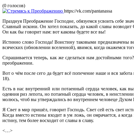
(0 голосов)
https://vk.com/pantanassa
Празднуя Преображение Господне, обязуемся усвоить себе значе
Славный искони. Он хотел показать, до какой славы возводит О
Он как бы говорит нам: вот каковы будете все вы!
Истинно слово Господа! Воистину таковыми предназначены в
всяческих (обновлении вселенной), явимся, когда окажемся то
Спрашивается теперь, как же сделаться нам достойными того?
преображении.
Вот о чём после сего да будет всё попечение наше и вся забота 
18).
Есть в нас внутренний или потаенный сердца человек, как вы
одеяния риз лепота, но потаеный сердца человек, в неистлении
молюсь, чтоб вы утверждались во внутреннем человеце Духом Бо
Я Свет в мир пришёл, говорит Господь. Свет сей есть свет ис
Когда вместо истины входит в ум ложь, он омрачается, а когда
истину, тем более восходит от славы в славу.
<…>