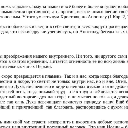
 ложь за ложью, тьму за тьмою и всё более и более вступает в обл
 помышления противного, а напротив, всякое помышление своё
тоносным. У того ум есть «ум Христов», по Апостолу (1 Кор. 2, 1
ости облекаясь в свет, и в себе светит, и всех вокруг просвещ
, ведая, что всякие другие учения суть, по Апостолу, беседы зл
ны преображения нашего внутреннего. Ни того, ни другого сами
ется в святом крещении. Питается огненность её во всю жизнь в
вятительных чинах Церкви.
о скоро превращается в пламень. Так и в нас, когда искра благ
естии и добре, то светит не только внутри нас, но и вне. Огня
сесвятого Духа, нисшедшего в виде огненных языков и огнь духо
сть сей огнь, тогда никакой труд – не в труд и всё делается легк
агодатный восторгает дух наш горе, и не мысленно только, а дел
алл: так огнь Духа перечищает нечистую природу нашу. Ещё б
ейший и приятнейший, так благодать, растворившись с духом 
 ими свой ум; страсти искоренить и вкоренить добрые располо
жаться наш внутренний потаенный человек. Это наш Иоанн – бл