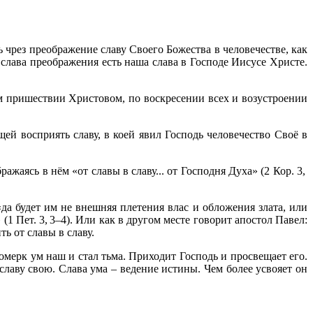
ь чрез преображение славу Своего Божества в человечестве, как
: слава преображения есть наша слава в Господе Иисусе Христе.
 пришествии Христовом, по воскресении всех и возустроении
ей восприять славу, в коей явил Господь человечество Своё в
ражаясь в нём «от славы в славу... от Господня Духа» (2 Кор. 3,
да будет им не внешняя плетения влас и обложения злата, или
1 Пет. 3, 3–4). Или как в другом месте говорит апостол Павел:
ь от славы в славу.
омерк ум наш и стал тьма. Приходит Господь и просвещает его.
 славу свою. Слава ума – ведение истины. Чем более усвояет он