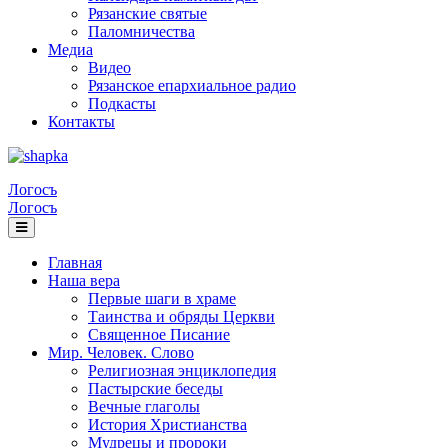
Рязанские святые
Паломничества
Медиа
Видео
Рязанское епархиальное радио
Подкасты
Контакты
Логосъ
Логосъ
Главная
Наша вера
Первые шаги в храме
Таинства и обряды Церкви
Священное Писание
Мир. Человек. Слово
Религиозная энциклопедия
Пастырские беседы
Вечные глаголы
История Христианства
Мудрецы и пророки