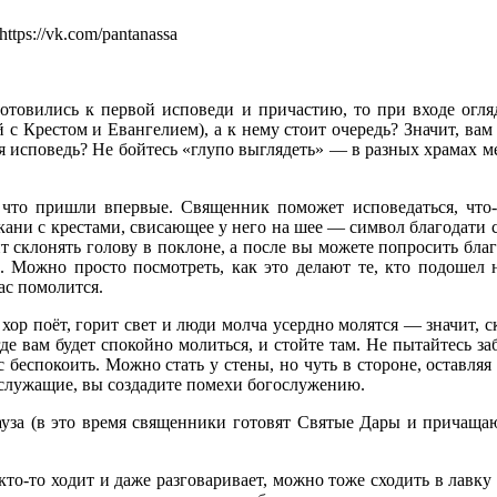
https://vk.com/pantanassa
отовились к первой исповеди и причастию, то при входе огляд
с Крестом и Евангелием), а к нему стоит очередь? Значит, вам 
ся исповедь? Не бойтесь «глупо выглядеть» — в разных храмах 
что пришли впервые. Священник поможет исповедаться, что-
кани с крестами, свисающее у него на шее — символ благодати 
 склонять голову в поклоне, а после вы можете попросить благо
е». Можно просто посмотреть, как это делают те, кто подошел
ас помолится.
хор поёт, горит свет и люди молча усердно молятся — значит, с
 где вам будет спокойно молиться, и стойте там. Не пытайтесь 
с беспокоить. Можно стать у стены, но чуть в стороне, оставляя
 служащие, вы создадите помехи богослужению.
уза (в это время священники готовят Святые Дары и причащают
г кто-то ходит и даже разговаривает, можно тоже сходить в лавк