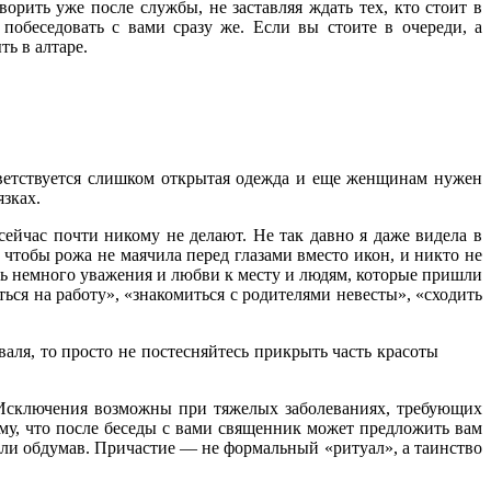
орить уже после службы, не заставляя ждать тех, кто стоит в
побеседовать с вами сразу же. Если вы стоите в очереди, а
ь в алтаре.
иветствуется слишком открытая одежда и еще женщинам нужен
зках.
йчас почти никому не делают. Не так давно я даже видела в
, чтобы рожа не маячила перед глазами вместо икон, и никто не
ить немного уважения и любви к месту и людям, которые пришли
аться на работу», «знакомиться с родителями невесты», «сходить
валя, то просто не постесняйтесь прикрыть часть красоты
. Исключения возможны при тяжелых заболеваниях, требующих
му, что после беседы с вами священник может предложить вам
 или обдумав. Причастие — не формальный «ритуал», а таинство