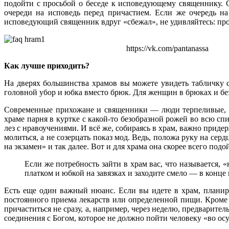
подойти с просьбой о беседе к исповедующему священнику. Ск
очереди на исповедь перед причастием. Если же очередь на
исповедующий священник вдруг «сбежал», не удивляйтесь: про в
https://vk.com/pantanassa
Как лучше приходить?
На дверях большинства храмов вы можете увидеть табличку 
головной убор и юбка вместо брюк. Для женщин в брюках и бе
Современные прихожане и священники — люди терпеливые, и 
храме парня в куртке с какой-то безобразной рожей во всю спи
лез с нравоучениями. И всё же, собираясь в храм, важно прид
молиться, а не созерцать показ мод. Ведь, положа руку на серд
на экзамен» и так далее. Вот и для храма она скорее всего подо
Если же потребность зайти в храм вас, что называется, 
платком и юбкой на завязках и заходите смело — в конце
Есть еще один важный нюанс. Если вы идете в храм, планир
постоянного приема лекарств или определенной пищи. Кроме 
причаститься не сразу, а, например, через неделю, предварит
соединения с Богом, которое не должно пойти человеку «во ос