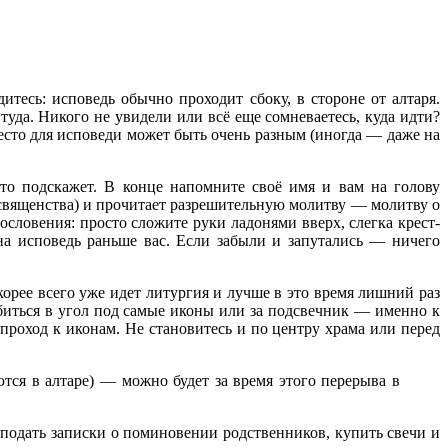
итесь: исповедь обычно проходит сбоку, в стороне от алтаря.
туда. Никого не увидели или всё еще сомневаетесь, куда идти?
место для исповеди может быть очень разным (иногда — даже на
то подскажет. В конце напомните своё имя и вам на голову
священства) и прочитает разрешительную молитву — молитву о
словения: просто сложите руки ладонями вверх, слегка крест-
 на исповедь раньше вас. Если забыли и запутались — ничего
корее всего уже идет литургия и лучше в это время лишний раз
забиться в угол под самые иконы или за подсвечник — именно к
 проход к иконам. Не становитесь и по центру храма или перед
ся в алтаре) — можно будет за время этого перерыва в
у подать записки о поминовении родственников, купить свечи и