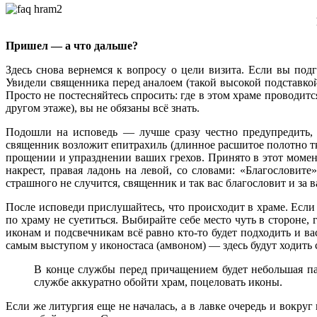
Пришел — а что дальше?
Здесь снова вернемся к вопросу о цели визита. Если вы подг
Увидели священника перед аналоем (такой высокой подставкой 
Просто не постесняйтесь спросить: где в этом храме проводит
другом этаже), вы не обязаны всё знать.
Подошли на исповедь — лучше сразу честно предупредить, 
священник возложит епитрахиль (длинное расшитое полотно т
прощении и упразднении ваших грехов. Принято в этот момент
накрест, правая ладонь на левой, со словами: «Благословит
страшного не случится, священник и так вас благословит и за в
После исповеди прислушайтесь, что происходит в храме. Если 
по храму не суетиться. Выбирайте себе место чуть в стороне,
иконам и подсвечникам всё равно кто-то будет подходить и ва
самым выступом у иконостаса (амвоном) — здесь будут ходить
В конце службы перед причащением будет небольшая па
службе аккуратно обойти храм, поцеловать иконы.
Если же литургия еще не началась, а в лавке очередь и вокру