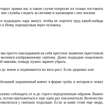
торых храмах вас в таком случае попросят их только поставить
у вне службы следить за свечами и капающим с них воском.
 подождать пару минут, чтобы не портить труд какой-нибудь
 к Нему, перешагивая через человека.
мы просто накладываем на себя крестное знамение (крестимся)
т молимся изображенному святому. Далее подходим поцеловать
ий макияж, помаду нужно заранее убрать.
до земли и поднимается во весь рост. Если здоровье или
 большой украшенный ковчег в форме гроба, в котором и лежат
нужно соблюдать от и до строго определенным образом. Важно
а, потом приложиться и еще один раз поклониться). Количество
омолиться у святыни подольше. Если за вами стоят еще люди,