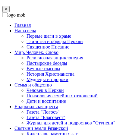
×
Главная
Наша вера
Первые шаги в храме
Таинства и обряды Церкви
Священное Писание
Мир. Человек. Слово
Религиозная энциклопедия
Пастырские беседы
Вечные глаголы
История Христианства
Мудрецы и пророки
Семья и общество
Человек в Церкви
Психология семейных отношений
Дети и воспитание
Епархиальная пресса
Газета "Логосъ"
Газета "Благовест"
Журнал для детей и подростков "Ступени"
Святыни земли Рязанской
Календарь памятных дат