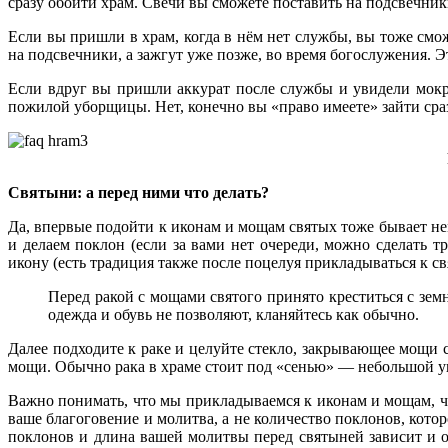
сразу обойти храм. Свечи вы сможете поставить на подсвечник
Если вы пришли в храм, когда в нём нет службы, вы тоже смож
на подсвечники, а зажгут уже позже, во время богослужения. 
Если вдруг вы пришли аккурат после службы и увидели мокр
пожилой уборщицы. Нет, конечно вы «право имеете» зайти сразу
Святыни: а перед ними что делать?
Да, впервые подойти к иконам и мощам святых тоже бывает не
и делаем поклон (если за вами нет очереди, можно сделать 
икону (есть традиция также после поцелуя прикладываться к с
Перед ракой с мощами святого принято креститься с зем
одежда и обувь не позволяют, кланяйтесь как обычно.
Далее подходите к раке и целуйте стекло, закрывающее мощи 
мощи. Обычно рака в храме стоит под «сенью» — небольшой 
Важно понимать, что мы прикладываемся к иконам и мощам, ч
ваше благоговение и молитва, а не количество поклонов, кото
поклонов и длина вашей молитвы перед святыней зависит и о