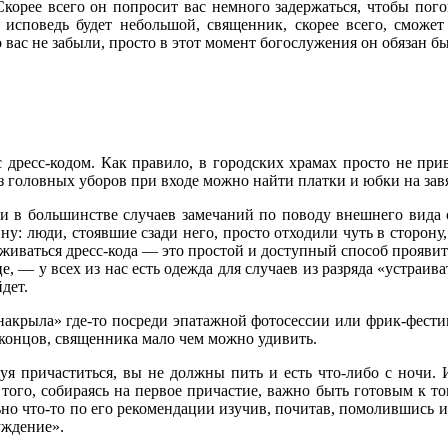
орее всего он попросит вас немного задержаться, чтобы погов
 исповедь будет небольшой, священник, скорее всего, сможет 
ас не забыли, просто в этот момент богослужения он обязан быт
с дресс-кодом. Как правило, в городских храмах просто не пр
з головных уборов при входе можно найти платки и юбки на завя
в большинстве случаев замечаний по поводу внешнего вида се
ну: люди, стоявшие сзади него, просто отходили чуть в сторону
ерживаться дресс-кода — это простой и доступный способ прояв
це, — у всех из нас есть одежда для случаев из разряда «устраив
йдет.
«накрыла» где-то посреди эпатажной фотосессии или фрик-фести
 концов, священника мало чем можно удивить.
уя причаститься, вы не должны пить и есть что-либо с ночи
того, собираясь на первое причастие, важно быть готовым к то
ельно что-то по его рекомендации изучив, почитав, помолившись
уждение».