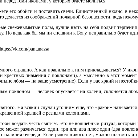
и перед теми иконами, у которых будете молиться.
ете его обойти и поставить свечи. Единственный нюанс: в неко
Это делается из соображений пожарной безопасности, ведь неком
ые свежевымытые полы, лучше взять на себя подвиг терпения и
. Но ведь как бы мы ни спешили к Богу, неправильно будет идти
https://vk.com/pantanassa
много страшно. А как правильно к ним прикладываться? У икон 
три крестных знамения с поклонами), а мысленно в этот момен
вятыне лбом — на ваше усмотрение). Если у вас яркий и нестойк
ным поклоном — человек опускается на колени, склоняется лбом 
святого. На всякий случай уточним еще, что «ракой» называется
украшенной крышей с резными колоннами.
тобы воздать честь святым. Это не волшебный ритуал, который 
рое может различаться: один, три или два плюс один (два поклон
т наличия очереди. Если рядом никого нет, можно постоять и п