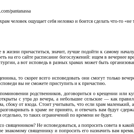
k.com/pantanassa
храм человек ощущает себя неловко и боится сделать что-то «не
ые в жизни причаститься, значит, лучше подойти к самому начал
еть на его сайте расписание богослужений: ищем в вечернее вр
тургии, а вот исповедь в разных храмах может быть организован
щенника, то скорее всего исповедовать они смогут только вече
исповеди вы не сможете приступить и к причастию.
о поминовении родственников, договориться о крещении или ку
открыты с утра до вечера, а небольшие сельские — как прави
, сбоку от входа. Стоит учитывать, что если храм маленький, а 
 разговаривать в храме не принято, и отвечать вам будут сдер
 отдельно, то таких ограничений по времени не будет.
 со священником? Не исповедоваться, а попросить совета в как
ре знакомому священнику и попросить его назначить вам время