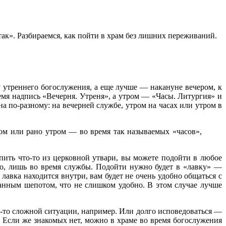
 так». Разбираемся, как пойти в храм без лишних переживаний.
у утреннего богослужения, а еще лучше — накануне вечером, к
емя надпись «Вечерня. Утреня», а утром — «Часы. Литургия» и
а по-разному: на вечерней службе, утром на часах или утром в
ром или рано утром — во время так называемых «часов»,
пить что-то из церковной утвари, вы можете подойти в любое
ло, лишь во время службы. Подойти нужно будет в «лавку» —
лавка находится внутри, вам будет не очень удобно общаться с
жанным шепотом, что не слишком удобно. В этом случае лучше
ой-то сложной ситуации, например. Или долго исповедоваться —
. Если же знакомых нет, можно в храме во время богослужения