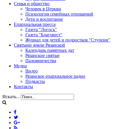
Семья и общество
Человек в Церкви
Психология семейных отношений
Дети и воспитание
Епархиальная пресса
Газета "Логосъ"
Газета "Благовест"
Журнал для детей и подростков "Ступени"
Святыни земли Рязанской
Календарь памятных дат
Рязанские святые
Паломничества
Медиа
Видео
Рязанское епархиальное радио
Подкасты
Контакты
Искать...