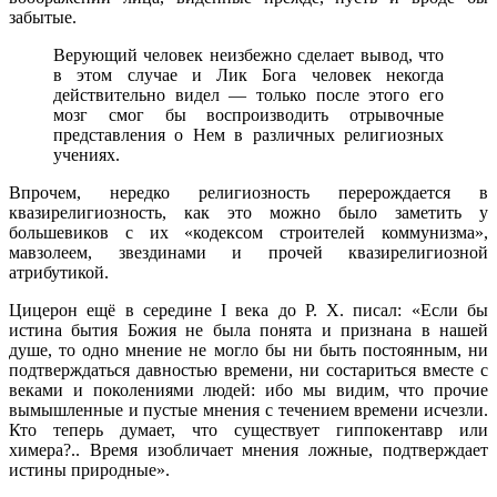
забытые.
Верующий человек неизбежно сделает вывод, что
в этом случае и Лик Бога человек некогда
действительно видел — только после этого его
мозг смог бы воспроизводить отрывочные
представления о Нем в различных религиозных
учениях.
Впрочем, нередко религиозность перерождается в
квазирелигиозность, как это можно было заметить у
большевиков с их «кодексом строителей коммунизма»,
мавзолеем, звездинами и прочей квазирелигиозной
атрибутикой.
Цицерон ещё в середине I века до Р. Х. писал: «Если бы
истина бытия Божия не была понята и признана в нашей
душе, то одно мнение не могло бы ни быть постоянным, ни
подтверждаться давностью времени, ни состариться вместе с
веками и поколениями людей: ибо мы видим, что прочие
вымышленные и пустые мнения с течением времени исчезли.
Кто теперь думает, что существует гиппокентавр или
химера?.. Время изобличает мнения ложные, подтверждает
истины природные».