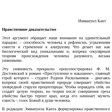
Иммануил Кант
Нравственное доказательство
Этот аргумент обращает наше внимание на удивительный
парадокс – способность человека к рефлексии, угрызениям
совести и стремление к альтруизму. Что делает нас как
биологический вид уникальными и, вопреки секулярным
теориям происхождения человека разумного, весьма
уязвимыми.
Эту уязвимость прекрасно проиллюстрировал Ф. М.
Достоевский в романе «Преступление и наказание», главный
герой которого – студент Родион Раскольников – двигаясь
вопреки своей нравственной природе совершает убийство
зловредной старухи процентщицы. Чтобы оправдать себя, он
создаёт целую теорию, но теория после совершения греха
убийства быстро терпит крах, когда его начинает мучить
совесть – голос Божий в душе человека.
В редакции Эммануила Канта формулировка нравственного