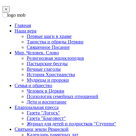
×
Главная
Наша вера
Первые шаги в храме
Таинства и обряды Церкви
Священное Писание
Мир. Человек. Слово
Религиозная энциклопедия
Пастырские беседы
Вечные глаголы
История Христианства
Мудрецы и пророки
Семья и общество
Человек в Церкви
Психология семейных отношений
Дети и воспитание
Епархиальная пресса
Газета "Логосъ"
Газета "Благовест"
Журнал для детей и подростков "Ступени"
Святыни земли Рязанской
Календарь памятных дат