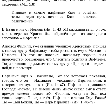
сердечная. (Мф. 5:8)
Главным и самым надёжным был и остаётся
только один путь познания Бога – опытно-
религиозный.
В Евангелии от Иоанна (Ин. 1: 43–51) рассказывается о том,
как к вере во Христа был обращён один из двенадцати
апостолов – Нафанаил.
Апостол Филипп, уже ставший учеником Христовым, пришел
к своему другу Нафанаилу, чтобы рассказать ему о Мессии из
Назарета. Но тот не поверил, поскольку хорошо знал
пророчество, обещающее, что Спаситель родится в Вифлееме.
Тогда Филипп предлагает своему другу «Прииди и виждь» –
пойди и посмотри.
Нафанаил идёт к Спасителю, Тот его встречает похвалой,
говоря, что он – Нафанаил – «подлинно Израильтянин, в
котором нет лукавства» (Ин. 1: 47). Нафанаил спрашивает
Господа: «почему Ты знаешь меня? Иисус сказал ему в ответ:
прежде нежели позвал тебя Филипп, когда ты был под
смоковницею, Я видел тебя. Нафанаил отвечал Ему: Равви!
Ты — Сын Божий, Ты — Царь Израилев» (Ин. 1: 48-49).