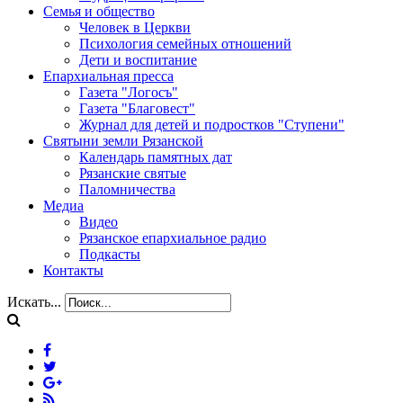
Семья и общество
Человек в Церкви
Психология семейных отношений
Дети и воспитание
Епархиальная пресса
Газета "Логосъ"
Газета "Благовест"
Журнал для детей и подростков "Ступени"
Святыни земли Рязанской
Календарь памятных дат
Рязанские святые
Паломничества
Медиа
Видео
Рязанское епархиальное радио
Подкасты
Контакты
Искать...