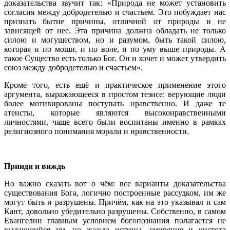
доказательства звучит так: «Природа не может установить
согласия между добродетелью и счастьем. Это побуждает нас
признать бытие причины, отличной от природы и не
зависящей от нее. Эта причина должна обладать не только
силою и могуществом, но и разумом, быть такой силою,
которая и по мощи, и по воле, и по уму выше природы. А
такое Существо есть только Бог. Он и хочет и может утвердить
союз между добродетелью и счастьем».
Кроме того, есть ещё и практическое применение этого
аргумента, выражающееся в простом тезисе: верующие люди
более мотивированы поступать нравственно. И даже те
атеисты, которые являются высоконравственными
личностями, чаще всего были воспитаны именно в рамках
религиозного понимания морали и нравственности.
Прииди и виждь
Но важно сказать вот о чём: все варианты доказательства
существования Бога, логично построенные рассудком, им же
могут быть и разрушены. Причём, как на это указывал и сам
Кант, довольно убедительно разрушены. Собственно, в самом
Евангелии главным условием богопознания полагается не
выдающийся ум, но жажда истины, смирение и чистота