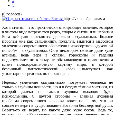
4
5
(0 голосов)
https://vk.com/pantanassa
Хотя атеизм – это практически отмирающее явление, которое
в чистом виде встречается редко, споры о бытии или небытии
Бога всё равно остаются довольно актуальными. Больше
проблем мне как священнику, пожалуй, видится в массовом
увлечении современного обывателя низкосортной «духовной
попсой» – оккультизмом. Он в некотором смысле даже хуже
атеизма, ведь вера в сглазы, гороскопы и гадания
подразумевает ни к чему не обязывающую в нравственном
плане псевдорелигиозную картину мира, в которой
безличный пантеистический «бог» выступает как
утилитарное средство, но не как цель.
Нередко увлечение оккультизмом погружает человека не
только в глубины пошлости, но и в бездну тёмной мистики, из
которой далеко не самым худшим выходом будет
психбольница. С другой стороны – главная духовная
проблема современного человека вовсе не в том, что он
совсем не верит в существование Бога или бессмертной души.
Верить-то он верит, но как-то даже хуже бесов. Ведь те,
опытно зная о Его существовании, не просто веруют, но «…