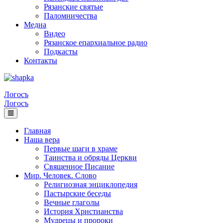
Рязанские святые
Паломничества
Медиа
Видео
Рязанское епархиальное радио
Подкасты
Контакты
Логосъ
Логосъ
Главная
Наша вера
Первые шаги в храме
Таинства и обряды Церкви
Священное Писание
Мир. Человек. Слово
Религиозная энциклопедия
Пастырские беседы
Вечные глаголы
История Христианства
Мудрецы и пророки