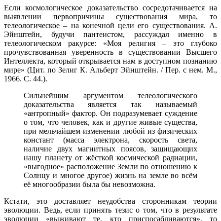
Если космологическое доказательство сосредотачивается на
выявлении первопричины существования мира, то
телеологическое – на конечной цели его существования. А.
Эйнштейн, будучи пантеистом, рассуждал именно в
телеологическом ракурсе: «Моя религия – это глубоко
прочувствованная уверенность в существовании Высшего
Интеллекта, который открывается нам в доступном познанию
мире» (Цит. по Зелиг К. Альберт Эйнштейн. / Пер. с нем. М.,
1966. С. 44.).
Сильнейшим аргументом телеологического
доказательства является так называемый
«антропный» фактор. Он подразумевает суждение
о том, что человек, как и другие живые существа,
при мельчайшем изменении любой из физических
констант (масса электрона, скорость света,
наличие двух магнитных поясов, защищающих
нашу планету от жёсткой космической радиации,
«выгодное» расположение Земли по отношению к
Солнцу и многое другое) жизнь на земле во всём
её многообразии была бы невозможна.
Кстати, это доставляет неудобства сторонникам теории
эволюции. Ведь, если принять тезис о том, что в результате
эволюции «выживают те, кто приспосабливаются», то