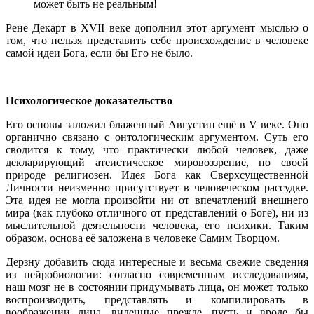
может быть не реальным!
Рене Декарт в XVII веке дополнил этот аргумент мыслью о
том, что нельзя представить себе происхождение в человеке
самой идеи Бога, если бы Его не было.
Психологическое доказательство
Его основы заложил блаженный Августин ещё в V веке. Оно
органично связано с онтологическим аргументом. Суть его
сводится к тому, что практически любой человек, даже
декларирующий атеистическое мировоззрение, по своей
природе религиозен. Идея Бога как Сверхсущественной
Личности неизменно присутствует в человеческом рассудке.
Эта идея не могла произойти ни от впечатлений внешнего
мира (как глубоко отличного от представлений о Боге), ни из
мыслительной деятельности человека, его психики. Таким
образом, основа её заложена в человеке Самим Творцом.
Дерзну добавить сюда интересные и весьма свежие сведения
из нейробиологии: согласно современным исследованиям,
наш мозг не в состоянии придумывать лица, он может только
воспроизводить, представлять и компилировать в
воображении лица, виденные прежде, пусть и вроде бы