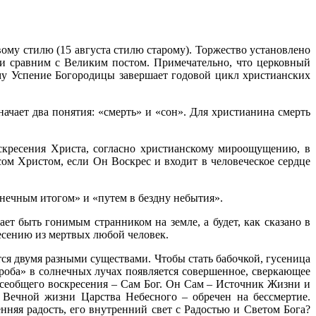
ому стилю (15 августа стилю старому). Торжество установлено
ти сравним с Великим постом. Примечательно, что церковный
тому Успение Богородицы завершает годовой цикл христианских
ачает два понятия: «смерть» и «сон». Для христианина смерть
скресения Христа, согласно христианскому мироощущению, в
ом Христом, если Он Воскрес и входит в человеческое сердце
онечным итогом» и «путем в бездну небытия».
ет быть гонимым странником на земле, а будет, как сказано в
ресению из мертвых любой человек.
ся двумя разными существами. Чтобы стать бабочкой, гусеница
роба» в солнечных лучах появляется совершенное, сверкающее
Всеобщего воскресения – Сам Бог. Он Сам – Источник Жизни и
 Вечной жизни Царства Небесного – обречен на бессмертие.
няя радость, его внутренний свет с Радостью и Светом Бога?