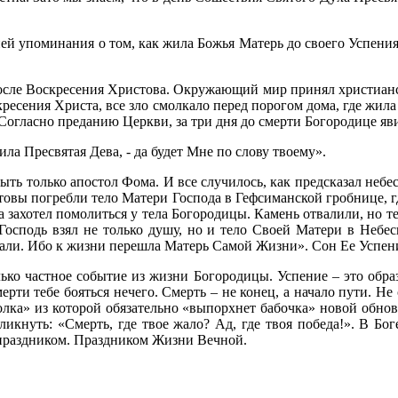
й упоминания о том, как жила Божья Матерь до своего Успения.
осле Воскресения Христова. Окружающий мир принял христианс
сения Христа, все зло смолкало перед порогом дома, где жила 
Согласно преданию Церкви, за три дня до смерти Богородице яв
тила Пресвятая Дева, - да будет Мне по слову твоему».
ыть только апостол Фома. И все случилось, как предсказал неб
стовы погребли тело Матери Господа в Гефсиманской гробнице, 
захотел помолиться у тела Богородицы. Камень отвалили, но те
осподь взял не только душу, но и тело Своей Матери в Небес
ли. Ибо к жизни перешла Матерь Самой Жизни». Сон Ее Успени
лько частное событие из жизни Богородицы. Успение – это обра
рти тебе бояться нечего. Смерть – не конец, а начало пути. Не
олка» из которой обязательно «выпорхнет бабочка» новой обнов
кнуть: «Смерть, где твое жало? Ад, где твоя победа!». В Бог
 праздником. Праздником Жизни Вечной.