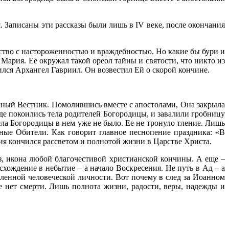
 Записаны эти рассказы были лишь в IV веке, после окончания
тво с настороженностью и враждебностью. Но какие бы бури и
Мария. Ее окружал такой ореол тайны и святости, что никто из
ился Архангел Гавриил. Он возвестил Ей о скорой кончине.
есный Вестник. Помолившись вместе с апостолами, Она закрыла
где покоились тела родителей Богородицы, и завалили гробницу
ла Богородицы в нем уже не было. Ее не тронуло тление. Лишь
ные Обители. Как говорит главное песнопение праздника: «В
я кончился рассветом и полнотой жизни в Царстве Христа.
з, икона любой благочестивой христианской кончины. А еще –
 схождение в небытие – а начало Воскресения. Не путь в Ад – а
ленной человеческой личности. Вот почему в след за Иоанном
е нет смерти. Лишь полнота жизни, радости, веры, надежды и