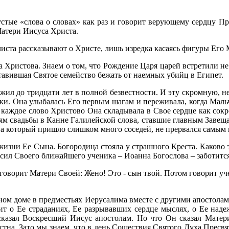
пустые «слова о словах» как раз и говорит верующему сердцу 
Матери Иисуса Христа.
ста рассказывают о Христе, лишь изредка касаясь фигуры Его 
Христова. Знаем о том, что Рождение Царя царей встретили не б
ставившая Святое семейство бежать от наемных убийц в Египет.
жил до тридцати лет в полной безвестности. И эту скромную, 
азки. Она улыбалась Его первым шагам и переживала, когда Мал
, каждое слово Христово Она складывала в Свое сердце как сокр
елям свадьбы в Канне Галилейской слова, ставшие главным Завещ
 на который пришло слишком много соседей, не прервался самым
изни Ее Сына. Богородица стояла у страшного Креста. Каково э
сил Своего ближайшего ученика – Иоанна Богослова – заботитс
говорит Матери Своей: Жено! Это - сын твой. Потом говорит уче
ом доме в предместьях Иерусалима вместе с другими апостолами
т о Ее страданиях, Ее разрывавших сердце мыслях, о Ее наде
сказал Воскресший Иисус апостолам. Но что Он сказал Матери,
стна. Зато мы знаем, что в день Сошествия Святого Духа Пресв