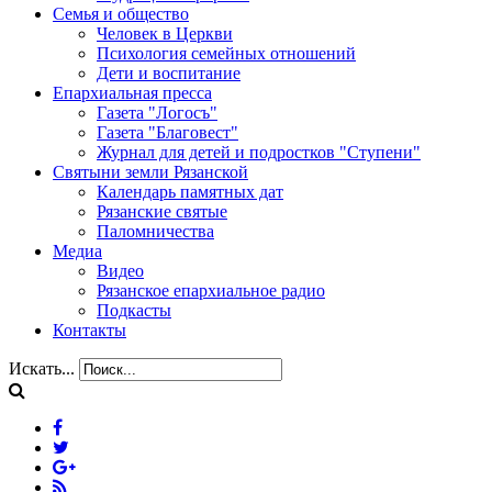
Семья и общество
Человек в Церкви
Психология семейных отношений
Дети и воспитание
Епархиальная пресса
Газета "Логосъ"
Газета "Благовест"
Журнал для детей и подростков "Ступени"
Святыни земли Рязанской
Календарь памятных дат
Рязанские святые
Паломничества
Медиа
Видео
Рязанское епархиальное радио
Подкасты
Контакты
Искать...