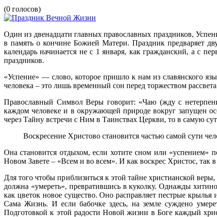
(0 голосов)
Один из двенадцати главных православных праздников, Успени
в память о кончине Божией Матери. Праздник предваряет дв
календарь начинается не с 1 января, как гражданский, а с п
праздников.
«Успение» — слово, которое пришло к нам из славянского язы
человека – это лишь временный сон перед торжеством рассвет
Православный Символ Веры говорит: «Чаю (жду с нетерпени
каждом человеке и в окружающей природе вокруг запущен осо
через Тайну встречи с Ним в Таинствах Церкви, то в самую су
Воскресение Христово становится частью самой сути чел
Она становится отдыхом, если хотите сном или «успением» пе
Новом Завете – «Всем и во всем». И как воскрес Христос, так
Для того чтобы приблизиться к этой тайне христианской веры
должна «умереть», превратившись в куколку. Однажды хитино
как цветок новое существо. Оно расправляет пестрые крылья
Сама Жизнь. И если бабочке здесь, на земле суждено умер
Подготовкой к этой радости Новой жизни в Боге каждый хрис