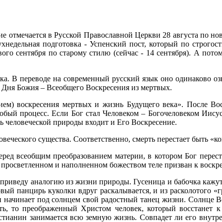
е отмечается в Русской Православной Церкви 28 августа по нов
ухнедельная подготовка - Успенский пост, который по строгос
ервого сентября по старому стилю (сейчас - 14 сентября). А по
ка. В переводе на современный русский язык оно одинаково озн
а Дня Божия – Всеобщего Воскресения из мертвых.
ем) воскресения мертвых и жизнь Будущего века». После Во
бый процесс. Если Бог стал Человеком – Богочеловеком Иисус
ть человеческой природы входит и Его Воскресение.
овеческого существа. Соответственно, смерть перестает быть «к
ред всеобщим преобразованием материи, в котором Бог переста
 в просветленном и наполненном божеством теле призван к воск
, приведу аналогию из жизни природы. Гусеница и бабочка кажут
вый панцирь куколки вдруг раскалывается, и из расколотого «г
 и начинает под солнцем свой радостный танец жизни. Солнце 
еть, то преображенный Христом человек, который восстанет к
тианин занимается всю земную жизнь. Совпадет ли его внутрен