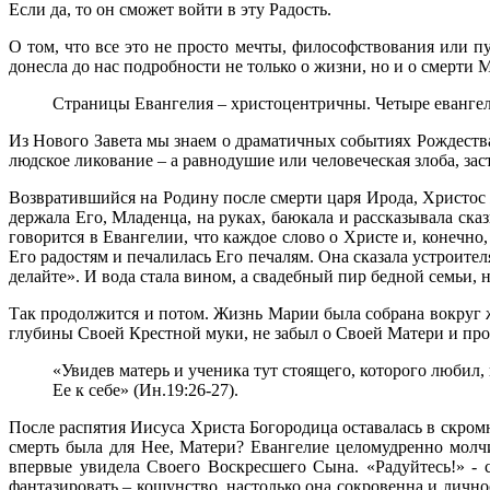
Если да, то он сможет войти в эту Радость.
О том, что все это не просто мечты, философствования или 
донесла до нас подробности не только о жизни, но и о смерти 
Страницы Евангелия – христоцентричны. Четыре евангели
Из Нового Завета мы знаем о драматичных событиях Рождества 
людское ликование – а равнодушие или человеческая злоба, за
Возвратившийся на Родину после смерти царя Ирода, Христос 
держала Его, Младенца, на руках, баюкала и рассказывала ск
говорится в Евангелии, что каждое слово о Христе и, конечно
Его радостям и печалилась Его печалям. Она сказала устроит
делайте». И вода стала вином, а свадебный пир бедной семьи,
Так продолжится и потом. Жизнь Марии была собрана вокруг ж
глубины Своей Крестной муки, не забыл о Своей Матери и про
«Увидев матерь и ученика тут стоящего, которого любил, 
Ее к себе» (Ин.19:26-27).
После распятия Иисуса Христа Богородица оставалась в скромн
смерть была для Нее, Матери? Евангелие целомудренно молчи
впервые увидела Своего Воскресшего Сына. «Радуйтесь!» - 
фантазировать – кощунство, настолько она сокровенна и лично