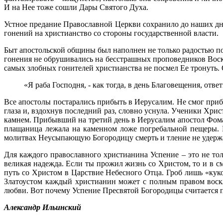
И на Нее тоже сошли Дары Святого Духа.
Устное предание Православной Церкви сохранило до наших дне
гонений на христианство со стороны государственной власти.
Быт апостольской общины был наполнен не только радостью п
гонения не обрушивались на бесстрашных проповедников Воскре
самых злобных гонителей христианства не посмел Ее тронуть. 
«Я раба Господня, - как тогда, в день Благовещения, отве
Все апостолы постарались прибыть в Иерусалим. Не смог приб
глаза и, вздохнув последний раз, словно уснула. Ученики Хри
камнем. Прибывший на третий день в Иерусалим апостол Фома 
плащаница лежала на каменном ложе погребальной пещеры. Г
молитвах Неусыпающую Богородицу смерть и тление не удержа
Для каждого православного христианина Успение – это не то
великая надежда. Если ты прожил жизнь со Христом, то и в сме
путь со Христом в Царствие Небесного Отца. Гроб лишь «кук
Златоустом каждый христианин может с полным правом воскли
любви. Вот почему Успение Пресвятой Богородицы считается
Александр Ильинский