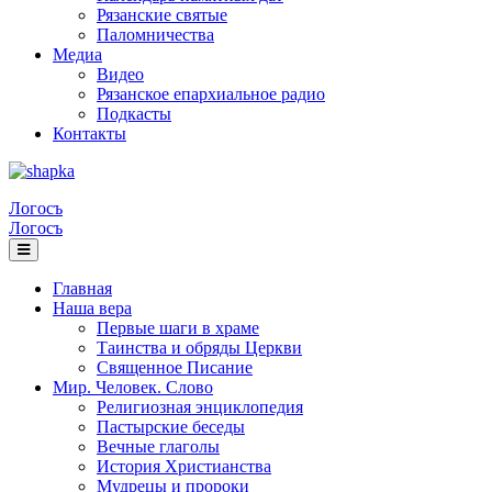
Рязанские святые
Паломничества
Медиа
Видео
Рязанское епархиальное радио
Подкасты
Контакты
Логосъ
Логосъ
Главная
Наша вера
Первые шаги в храме
Таинства и обряды Церкви
Священное Писание
Мир. Человек. Слово
Религиозная энциклопедия
Пастырские беседы
Вечные глаголы
История Христианства
Мудрецы и пророки