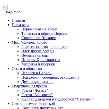
×
Главная
Наша вера
Первые шаги в храме
Таинства и обряды Церкви
Священное Писание
Мир. Человек. Слово
Религиозная энциклопедия
Пастырские беседы
Вечные глаголы
История Христианства
Мудрецы и пророки
Семья и общество
Человек в Церкви
Психология семейных отношений
Дети и воспитание
Епархиальная пресса
Газета "Логосъ"
Газета "Благовест"
Журнал для детей и подростков "Ступени"
Святыни земли Рязанской
Календарь памятных дат