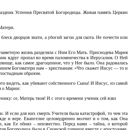
Праздник Успения Пресвятой Богородицы. Живая память Церкви
Матери.
леск дворцов знати, а убогий загон для скота. Не почести или
незаметную жизнь разделяла с Ним Его Мать. Приснодева Мария
ьчик вдруг пропал во время паломничества в Иерусалим. О Ней
овище, как самое драгоценное, что у Нее было. Она радовалась
анием Богоматери нам – христианам: «Что скажет Иисус — то и
 постыдным образом.
то видеть, как убивают собственного Сына! И Иисус, из самой
я о Марии:
нику: се, Матерь твоя! И с этого времени ученик сей взял
. И если для них смерть Учителя была катастрофой, то чем эта
жде и вере. Евангелие целомудренно молчит и о том, как Она
 как Ее обнял – неизвестно. Перед нами – тайна, о которой
ятая Богородица была в Сионской горнице вместе с апостолами.