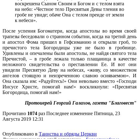
воскрешена Сыном Своим и Богом и с телом взята
на небо: «Честное тело Пресвятыя Девы тления во
гробе не увиде; обаче Она с телом преиде от земли
к небеси».
После успения Богоматери, когда апостолы во время своей
трапезы беседовали о странном событии, когда на третий день
и апостол Фома пришел в Гефсиманию и открыли гроб, то
пречистого тела Богородицы уже не было в гробнице.
Удивлены и опечалены были апостолы, не найдя святого тела
Пречистой, – в гробе лежала только плащаница в качестве
неложного свидетельства о преставлении Ее. И вот они
увидели Пресвятую Деву на небесах, «живу, со множеством
ангелов стоящую и неизреченною славою осияваемою». И
Она сказала им: «Радуйтесь!» Они невольно вместо «Господи
Иисусе Христе, помогай нам!» воскликнули: «Пресвятая
Богородица, помогай нам!»
Протоиерей Георгий Галахов, газета "Благовест"
Прочитано
1074
раз
Последнее изменение Пятница, 23
Августа 2019 12:31
Опубликовано в
Таинства и обряды Церкви