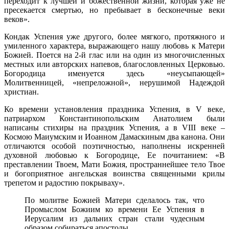
переходит к лучшей и божественной жизни, которая уже не
пресекается смертью, но пребывает в бесконечные веки
веков».
Кондак Успения уже другого, более мягкого, протяжного и
умиленного характера, выражающего нашу любовь к Матери
Божией. Поется на 2-й глас или на один из многочисленных
местных или авторских напевов, благословленных Церковью.
Богородица именуется здесь «неусыпающей»
Молитвенницей, «непреложной», нерушимой Надеждой
христиан.
Ко времени установления праздника Успения, в V веке,
патриархом Константинопольским Анатолием были
написаны стихиры на праздник Успения, а в VIII веке –
Космою Маиумским и Иоанном Дамаскиным два канона. Они
отличаются особой поэтичностью, наполнены искренней
духовной любовью к Богородице, Ее почитанием: «В
преставлении Твоем, Мати Божия, пространнейшее тело Твое
и богоприятное ангельская воинства священными крилы
трепетом и радостию покрываху».
По молитве Божией Матери сделалось так, что
Промыслом Божиим ко времени Ее Успения в
Иерусалим из дальних стран стали чудесным
образом собираться апостолы.