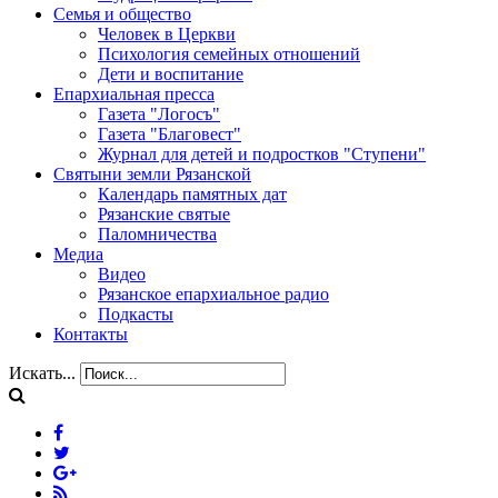
Семья и общество
Человек в Церкви
Психология семейных отношений
Дети и воспитание
Епархиальная пресса
Газета "Логосъ"
Газета "Благовест"
Журнал для детей и подростков "Ступени"
Святыни земли Рязанской
Календарь памятных дат
Рязанские святые
Паломничества
Медиа
Видео
Рязанское епархиальное радио
Подкасты
Контакты
Искать...