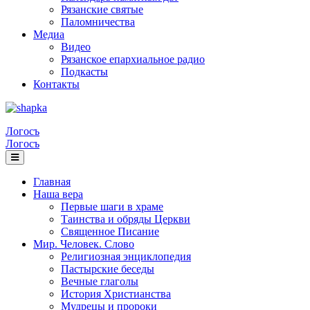
Рязанские святые
Паломничества
Медиа
Видео
Рязанское епархиальное радио
Подкасты
Контакты
Логосъ
Логосъ
Главная
Наша вера
Первые шаги в храме
Таинства и обряды Церкви
Священное Писание
Мир. Человек. Слово
Религиозная энциклопедия
Пастырские беседы
Вечные глаголы
История Христианства
Мудрецы и пророки