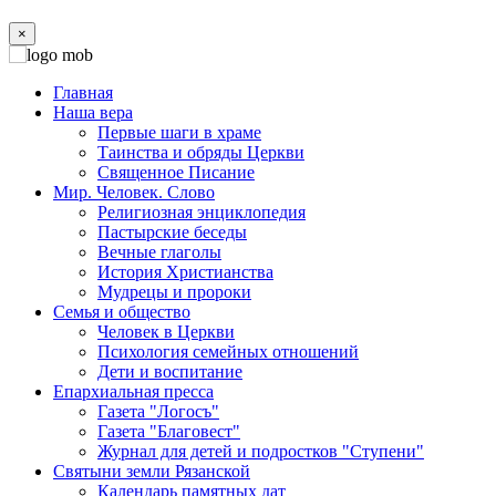
×
Главная
Наша вера
Первые шаги в храме
Таинства и обряды Церкви
Священное Писание
Мир. Человек. Слово
Религиозная энциклопедия
Пастырские беседы
Вечные глаголы
История Христианства
Мудрецы и пророки
Семья и общество
Человек в Церкви
Психология семейных отношений
Дети и воспитание
Епархиальная пресса
Газета "Логосъ"
Газета "Благовест"
Журнал для детей и подростков "Ступени"
Святыни земли Рязанской
Календарь памятных дат