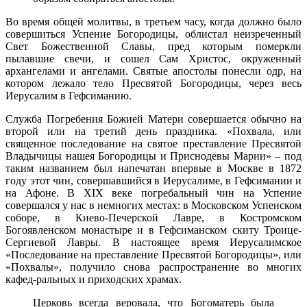
Во время общей молитвы, в третьем часу, когда должно было
совершиться Успение Богородицы, облистал неизреченный
Свет Божественной Славы, пред которым померкли
пылавшие свечи, и сошел Сам Христос, окруженный
архангелами и ангелами. Святые апостолы понесли одр, на
котором лежало тело Пресвятой Богородицы, через весь
Иерусалим в Гефсиманию.
Служба Погребения Божией Матери совершается обычно на
второй или на третий день праздника. «Похвала, или
священное последование на святое преставление Пресвятой
Владычицы нашея Богородицы и Приснодевы Марии» – под
таким названием был напечатан впервые в Москве в 1872
году этот чин, совершавшийся в Иерусалиме, в Гефсимании и
на Афоне. В XIX веке погребальный чин на Успение
совершался у нас в немногих местах: в Московском Успенском
соборе, в Киево-Печерской Лавре, в Костромском
Богоявленском монастыре и в Гефсиманском скиту Троице-
Сергиевой Лавры. В настоящее время Иерусалимское
«Последование на преставление Пресвятой Богородицы», или
«Похвалы», получило снова распространение во многих
кафед-ральных и приходских храмах.
Церковь всегда веровала, что Богоматерь была