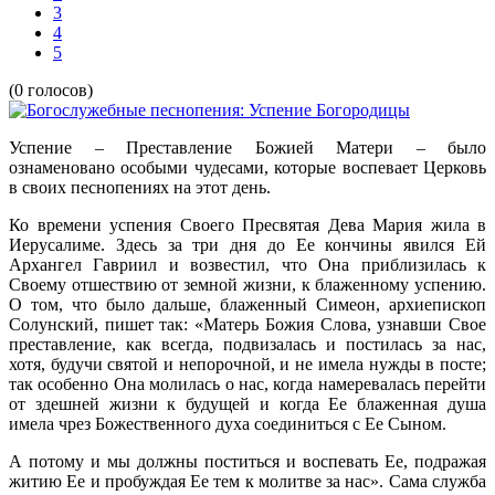
3
4
5
(0 голосов)
Успение – Преставление Божией Матери – было
ознаменовано особыми чудесами, которые воспевает Церковь
в своих песнопениях на этот день.
Ко времени успения Своего Пресвятая Дева Мария жила в
Иерусалиме. Здесь за три дня до Ее кончины явился Ей
Архангел Гавриил и возвестил, что Она приблизилась к
Своему отшествию от земной жизни, к блаженному успению.
О том, что было дальше, блаженный Симеон, архиепископ
Солунский, пишет так: «Матерь Божия Слова, узнавши Свое
преставление, как всегда, подвизалась и постилась за нас,
хотя, будучи святой и непорочной, и не имела нужды в посте;
так особенно Она молилась о нас, когда намеревалась перейти
от здешней жизни к будущей и когда Ее блаженная душа
имела чрез Божественного духа соединиться с Ее Сыном.
А потому и мы должны поститься и воспевать Ее, подражая
житию Ее и пробуждая Ее тем к молитве за нас». Сама служба