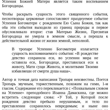
Успения Божией Матери является таким воспеванием
Богородицы.
Чтобы раскрыть сущность этого священного события,
песнотворцы церковные сопоставляют празднуемое событие
Успения Богоматери с рождением Ею Сына Божия, так как
оба эти события выходили из границ природы и первое
обусловливало второе: став Матерью Жизни, Пресвятая
Богородица не умерла в земном смысле, а перешла к
действительной жизни от жизни земной, неполной.
В тропаре Успению Богоматери излагается
сущность воспоминаемого события: «В рождестве
девство сохранила еси, во успении мира не
оставила еси, Богородице, преставилася еси к
животу, Мати сущи Живота, и молитвами Твоими
избавляеши от смерти душа наша».
Автор и точная дата написания Тропаря неизвестны. Поется
Тропарь звучным, торжественным, похожим на гимн, 1-м
гласом. Содержание его перекликается с «Похвальным словом
на Успение» преподобного Иоанна Дамаскина, где можно
встретить следующие слова: «У Той, у Которой после
рождения девство пребыло нерушимым, и тело по
преставлении сохранилось невредимым; и ныне оно