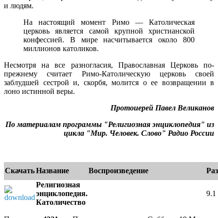
и людям.
На настоящий момент Римо — Католическая
церковь является самой крупной христианской
конфессией. В мире насчитывается около 800
миллионов католиков.
Несмотря на все разногласия, Православная Церковь по-
прежнему считает Римо-Католическую церковь своей
заблудшей сестрой и, скорбя, молится о ее возвращении в
лоно истинной веры.
Протоиерей Павел Великанов
По материалам программы "Религиозная энциклопедия" из
цикла "Мир. Человек. Слово" Радио России
Скачать
Название
Воспроизведение
Ра
Религиозная
энциклопедия.
9.
Католичество
e