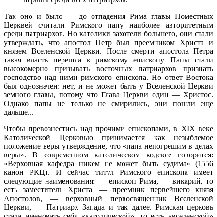
Так оно и было — до отпадения Рима главы Поместных
Церквей считали Римского папу наиболее авторитетным
среди патриархов. Но католики захотели большего, они стали
утверждать, что апостол Петр был преемником Христа и
князем Вселенской Церкви. После смерти апостола Петра
такая власть перешла к римскому епископу. Папы стали
высокомерно призывать восточных патриархов признать
господство над ними римского епископа. Но ответ Востока
был однозначен: нет, и не может быть у Вселенской Церкви
земного главы, потому что Глава Церкви один — Христос.
Однако папы не только не смирились, они пошли еще
дальше...
Чтобы превознестись над прочими епископами, в XIX веке
Католической Церковью принимается как незыблемое
положение веры утверждение, что «папа непогрешим в делах
веры». В современном католическом кодексе говорится:
«Верховная кафедра никем не может быть судима» (1556
канон РКЦ). И сейчас титул Римского епископа имеет
следующие наименования: — епископ Рима, — викарий, то
есть заместитель Христа, — преемник первейшего князя
Апостолов, — верховный первосвященник Вселенской
Церкви, — Патриарх Запада и так далее. Римская церковь
стала именовать себя «католической», то есть «вселенской»