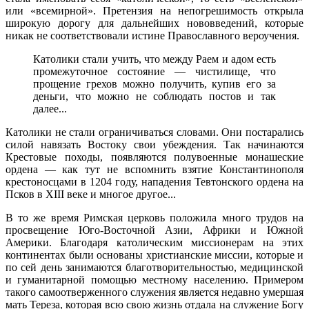
или «всемирной». Претензия на непогрешимость открыла
широкую дорогу для дальнейших нововведений, которые
никак не соответствовали истине Православного вероучения.
Католики стали учить, что между Раем и адом есть
промежуточное состояние — чистилище, что
прощение грехов можно получить, купив его за
деньги, что можно не соблюдать постов и так
далее...
Католики не стали ограничиваться словами. Они постарались
силой навязать Востоку свои убеждения. Так начинаются
Крестовые походы, появляются полувоенные монашеские
ордена — как тут не вспомнить взятие Константинополя
крестоносцами в 1204 году, нападения Тевтонского ордена на
Псков в XIII веке и многое другое...
В то же время Римская церковь положила много трудов на
просвещение Юго-Восточной Азии, Африки и Южной
Америки. Благодаря католическим миссионерам на этих
континентах были основаны христианские миссии, которые и
по сей день занимаются благотворительностью, медицинской
и гуманитарной помощью местному населению. Примером
такого самоотверженного служения является недавно умершая
мать Тереза, которая всю свою жизнь отдала на служение Богу