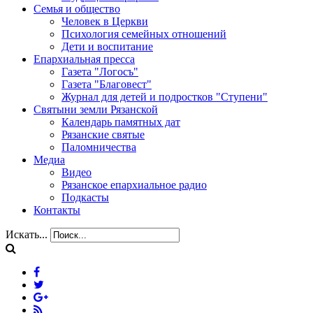
Семья и общество
Человек в Церкви
Психология семейных отношений
Дети и воспитание
Епархиальная пресса
Газета "Логосъ"
Газета "Благовест"
Журнал для детей и подростков "Ступени"
Святыни земли Рязанской
Календарь памятных дат
Рязанские святые
Паломничества
Медиа
Видео
Рязанское епархиальное радио
Подкасты
Контакты
Искать...