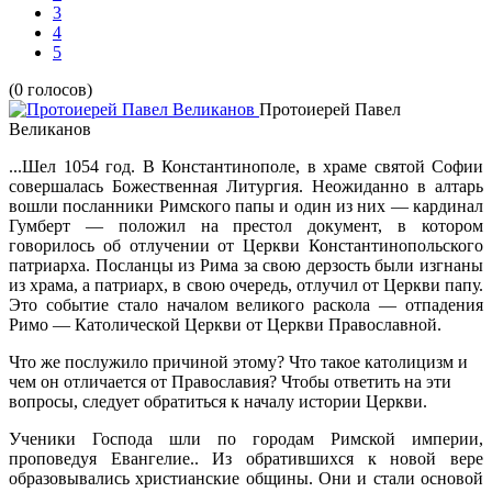
3
4
5
(0 голосов)
Протоиерей Павел
Великанов
...Шел 1054 год. В Константинополе, в храме святой Софии
совершалась Божественная Литургия. Неожиданно в алтарь
вошли посланники Римского папы и один из них — кардинал
Гумберт — положил на престол документ, в котором
говорилось об отлучении от Церкви Константинопольского
патриарха. Посланцы из Рима за свою дерзость были изгнаны
из храма, а патриарх, в свою очередь, отлучил от Церкви папу.
Это событие стало началом великого раскола — отпадения
Римо — Католической Церкви от Церкви Православной.
Что же послужило причиной этому? Что такое католицизм и
чем он отличается от Православия? Чтобы ответить на эти
вопросы, следует обратиться к началу истории Церкви.
Ученики Господа шли по городам Римской империи,
проповедуя Евангелие.. Из обратившихся к новой вере
образовывались христианские общины. Они и стали основой