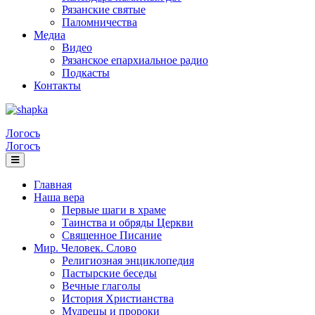
Рязанские святые
Паломничества
Медиа
Видео
Рязанское епархиальное радио
Подкасты
Контакты
Логосъ
Логосъ
Главная
Наша вера
Первые шаги в храме
Таинства и обряды Церкви
Священное Писание
Мир. Человек. Слово
Религиозная энциклопедия
Пастырские беседы
Вечные глаголы
История Христианства
Мудрецы и пророки