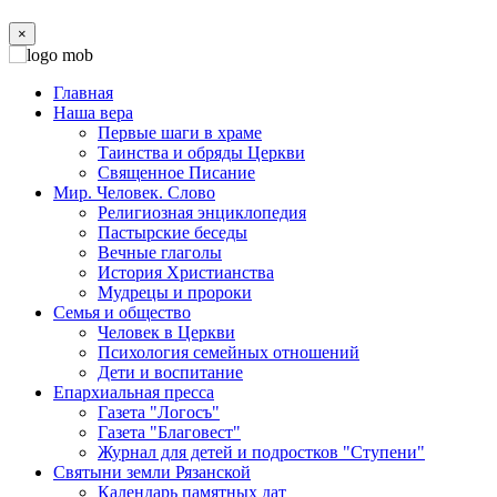
×
Главная
Наша вера
Первые шаги в храме
Таинства и обряды Церкви
Священное Писание
Мир. Человек. Слово
Религиозная энциклопедия
Пастырские беседы
Вечные глаголы
История Христианства
Мудрецы и пророки
Семья и общество
Человек в Церкви
Психология семейных отношений
Дети и воспитание
Епархиальная пресса
Газета "Логосъ"
Газета "Благовест"
Журнал для детей и подростков "Ступени"
Святыни земли Рязанской
Календарь памятных дат