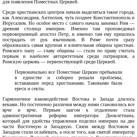
для появления Поместных Церквей.
Среди христианских центров начали выделяться такие города,
как Александрия, Антиохия, чуть позднее Константинополь и
Иерусалим. Но особое место с самого начала занимал Рим —
древняя столица империи. Именно там проповедовал
первоверховный апостол Петр, и именно там ему пришлось
пострадать от рук язычников. В Риме почти сразу
образовалась самая крупная и влиятельная община христиан.
Римского папу — главу общины — стали по праву считать
первым и наиболее авторитетным среди патриархов, а
Римскую церковь — первенствующей среди Церквей.
Первоначально все Поместные Церкви пребывали
в единстве и соборно решали проблемы,
встававшие перед христианами. Таковыми были
ереси и секты.
Гармоничное взаимодействие Востока и Запада длилось
веками. Но постепенно различия между ними становились все
ярче и ярче. Первым шагом к отдалению стала
административная реформа императора Диоклетиана,
который для удобства управления поделил империю на две
части Восточную и Западную. Связи между Востоком и
Западом стали ослабевать, а после того, как святой император