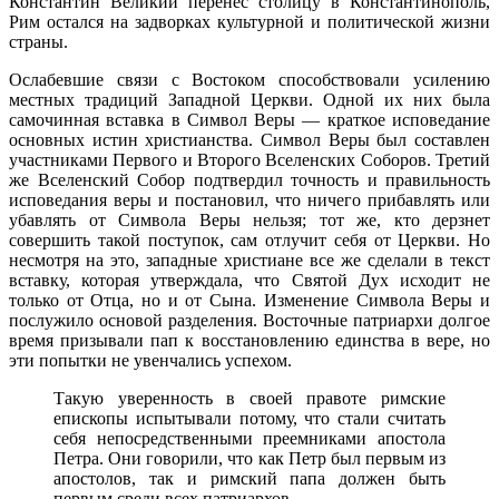
Константин Великий перенес столицу в Константинополь,
Рим остался на задворках культурной и политической жизни
страны.
Ослабевшие связи с Востоком способствовали усилению
местных традиций Западной Церкви. Одной их них была
самочинная вставка в Символ Веры — краткое исповедание
основных истин христианства. Символ Веры был составлен
участниками Первого и Второго Вселенских Соборов. Третий
же Вселенский Собор подтвердил точность и правильность
исповедания веры и постановил, что ничего прибавлять или
убавлять от Символа Веры нельзя; тот же, кто дерзнет
совершить такой поступок, сам отлучит себя от Церкви. Но
несмотря на это, западные христиане все же сделали в текст
вставку, которая утверждала, что Святой Дух исходит не
только от Отца, но и от Сына. Изменение Символа Веры и
послужило основой разделения. Восточные патриархи долгое
время призывали пап к восстановлению единства в вере, но
эти попытки не увенчались успехом.
Такую уверенность в своей правоте римские
епископы испытывали потому, что стали считать
себя непосредственными преемниками апостола
Петра. Они говорили, что как Петр был первым из
апостолов, так и римский папа должен быть
первым среди всех патриархов.