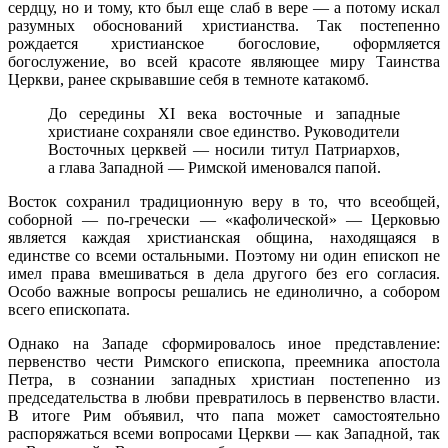
сердцу, но и тому, кто был еще слаб в вере — а потому искал
разумных обоснований христианства. Так постепенно
рождается христианское богословие, оформляется
богослужение, во всей красоте являющее миру Таинства
Церкви, ранее скрывавшие себя в темноте катакомб.
До середины XI века восточные и западные
христиане сохраняли свое единство. Руководители
Восточных церквей — носили титул Патриархов,
а глава Западной — Римской именовался папой.
Восток сохранил традиционную веру в то, что всеобщей,
соборной — по-гречески — «кафолической» — Церковью
является каждая христианская община, находящаяся в
единстве со всеми остальными. Поэтому ни один епископ не
имел права вмешиваться в дела другого без его согласия.
Особо важные вопросы решались не единолично, а собором
всего епископата.
Однако на Западе сформировалось иное представление:
первенство чести Римского епископа, преемника апостола
Петра, в сознании западных христиан постепенно из
председательства в любви превратилось в первенство власти.
В итоге Рим объявил, что папа может самостоятельно
распоряжаться всеми вопросами Церкви — как Западной, так