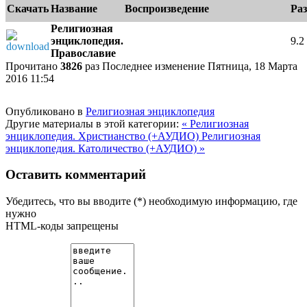
Скачать
Название
Воспроизведение
Ра
Религиозная
энциклопедия.
9.
Православие
e
Прочитано
3826
раз
Последнее изменение Пятница, 18 Марта
2016 11:54
Опубликовано в
Религиозная энциклопедия
Другие материалы в этой категории:
« Религиозная
энциклопедия. Христианство (+АУДИО)
Религиозная
энциклопедия. Католичество (+АУДИО) »
Оставить комментарий
Убедитесь, что вы вводите (*) необходимую информацию, где
нужно
HTML-коды запрещены