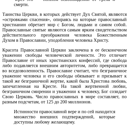
смерти.
Таинства Церкви, в которых действует Дух Святой, являются
«островками спасения», опираясь на которые православный
христианин обретает мир с Богом, людьми и самим собой.
Православные святые являются самым ярким свидетельством
действительного преображения человека Божественным
Духом в Православии, уподобления человека Христу.
Красота Православной Церкви заключена в ее бесконечном
уважении свободы человеческой личности. Это отличает
Православие от иных христианских конфессий, где свобода
либо подавляется внешним авторитетом, либо превращается
во вседозволенность. Православие считает, что безграничное
уважение человека и его свободы обязывает и призывает к
такой же безграничной жертве, какой была Христова любовь,
запечатленная на Кресте. На такой жертвенной любви,
безграничном смирении и уважении к человеку, Бог созидает
Свою Церковь. Число православных в мире составляет, по
разным подсчетам, от 125 до 200 миллионов.
Истинности православной вере и по сей находится
множество внешних подтверждений, которые
доступны любому желающему.