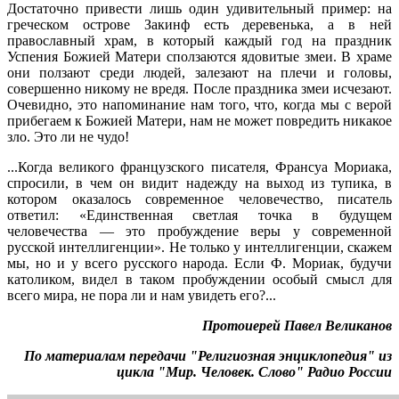
Достаточно привести лишь один удивительный пример: на
греческом острове Закинф есть деревенька, а в ней
православный храм, в который каждый год на праздник
Успения Божией Матери сползаются ядовитые змеи. В храме
они ползают среди людей, залезают на плечи и головы,
совершенно никому не вредя. После праздника змеи исчезают.
Очевидно, это напоминание нам того, что, когда мы с верой
прибегаем к Божией Матери, нам не может повредить никакое
зло. Это ли не чудо!
...Когда великого французского писателя, Франсуа Мориака,
спросили, в чем он видит надежду на выход из тупика, в
котором оказалось современное человечество, писатель
ответил: «Единственная светлая точка в будущем
человечества — это пробуждение веры у современной
русской интеллигенции». Не только у интеллигенции, скажем
мы, но и у всего русского народа. Если Ф. Мориак, будучи
католиком, видел в таком пробуждении особый смысл для
всего мира, не пора ли и нам увидеть его?...
Протоиерей Павел Великанов
По материалам передачи "Религиозная энциклопедия" из
цикла "Мир. Человек. Слово" Радио России