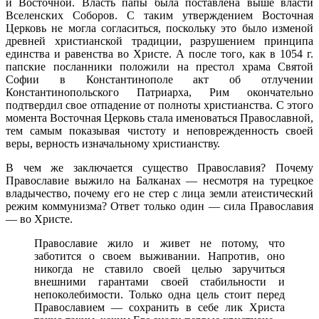
и Восточной. Власть папы была поставлена выше власти
Вселенских Соборов. С таким утверждением Восточная
Церковь не могла согласиться, поскольку это было изменой
древней христианской традиции, разрушением принципа
единства и равенства во Христе. А после того, как в 1054 г.
папские посланники положили на престол храма Святой
Софии в Константинополе акт об отлучении
Константинопольского Патриарха, Рим окончательно
подтвердил свое отпадение от полноты христианства. С этого
момента Восточная Церковь стала именоваться Православной,
тем самым показывая чистоту и неповрежденность своей
веры, верность изначальному христианству.
В чем же заключается существо Православия? Почему
Православие выжило на Балканах — несмотря на турецкое
владычество, почему его не стер с лица земли атеистический
режим коммунизма? Ответ только один — сила Православия
— во Христе.
Православие жило и живет не потому, что
заботится о своем выживании. Напротив, оно
никогда не ставило своей целью заручиться
внешними гарантами своей стабильности и
непоколебимости. Только одна цель стоит перед
Православием — сохранить в себе лик Христа