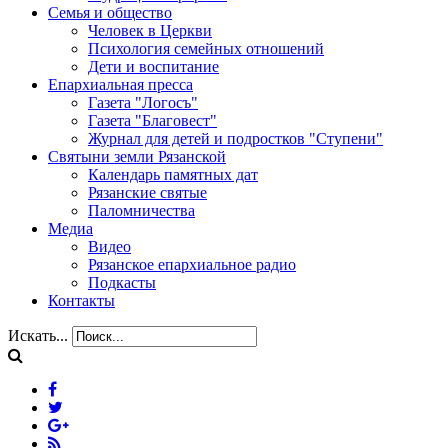
Семья и общество
Человек в Церкви
Психология семейных отношений
Дети и воспитание
Епархиальная пресса
Газета "Логосъ"
Газета "Благовест"
Журнал для детей и подростков "Ступени"
Святыни земли Рязанской
Календарь памятных дат
Рязанские святые
Паломничества
Медиа
Видео
Рязанское епархиальное радио
Подкасты
Контакты
Искать...