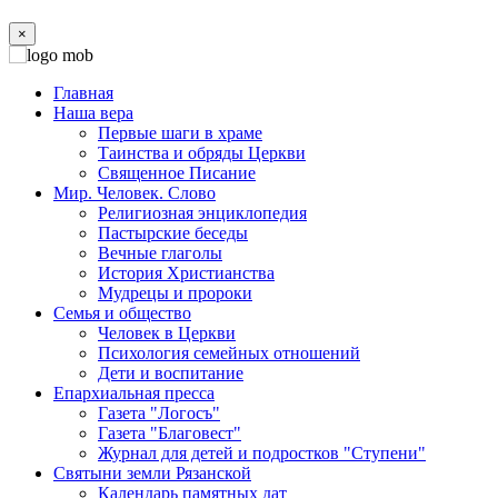
×
Главная
Наша вера
Первые шаги в храме
Таинства и обряды Церкви
Священное Писание
Мир. Человек. Слово
Религиозная энциклопедия
Пастырские беседы
Вечные глаголы
История Христианства
Мудрецы и пророки
Семья и общество
Человек в Церкви
Психология семейных отношений
Дети и воспитание
Епархиальная пресса
Газета "Логосъ"
Газета "Благовест"
Журнал для детей и подростков "Ступени"
Святыни земли Рязанской
Календарь памятных дат