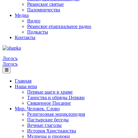
Рязанские святые
Паломничества
Медиа
Видео
Рязанское епархиальное радио
Подкасты
Контакты
Логосъ
Логосъ
Главная
Наша вера
Первые шаги в храме
Таинства и обряды Церкви
Священное Писание
Мир. Человек. Слово
Религиозная энциклопедия
Пастырские беседы
Вечные глаголы
История Христианства
Мудрецы и пророки