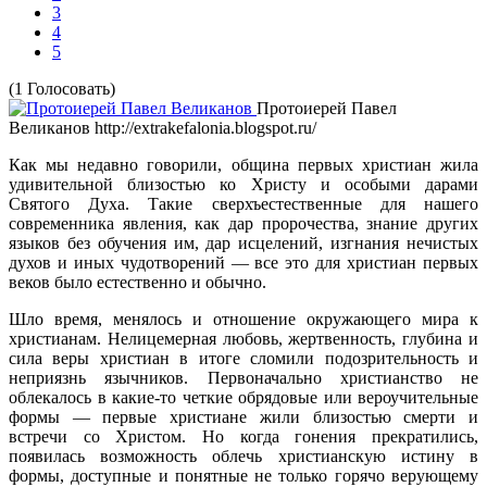
3
4
5
(1 Голосовать)
Протоиерей Павел
Великанов
http://extrakefalonia.blogspot.ru/
Как мы недавно говорили, община первых христиан жила
удивительной близостью ко Христу и особыми дарами
Святого Духа. Такие сверхъестественные для нашего
современника явления, как дар пророчества, знание других
языков без обучения им, дар исцелений, изгнания нечистых
духов и иных чудотворений — все это для христиан первых
веков было естественно и обычно.
Шло время, менялось и отношение окружающего мира к
христианам. Нелицемерная любовь, жертвенность, глубина и
сила веры христиан в итоге сломили подозрительность и
неприязнь язычников. Первоначально христианство не
облекалось в какие-то четкие обрядовые или вероучительные
формы — первые христиане жили близостью смерти и
встречи со Христом. Но когда гонения прекратились,
появилась возможность облечь христианскую истину в
формы, доступные и понятные не только горячо верующему