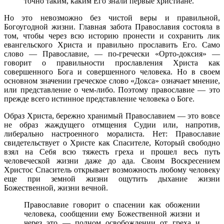
точно таким, каким Его знали первые христиане.
Но это невозможно без чистой веры и правильной,
Богоугодной жизни. Главная забота Православия состояла в
том, чтобы через всю историю пронести и сохранить лик
евангельского Христа и правильно прославить Его. Само
слово — Православие, — по-гречески «Орто-доксия» —
говорит о правильности прославления Христа как
совершенного Бога и совершенного человека. Но в своем
основном значении греческое слово «Докса» означает мнение,
или представление о чем-либо. Поэтому православие — это
прежде всего истинное представление человека о Боге.
Образ Христа, бережно хранимый Православием — это вовсе
не образ жаждущего отмщения Судии или, напротив,
либерально настроенного моралиста. Нет: Православие
свидетельствует о Христе как Спасителе, Который свободно
взял на Себя всю тяжесть греха и прошел весь путь
человеческой жизни даже до ада. Своим Воскресением
Христос Спаситель открывает возможность любому человеку
еще при земной жизни ощутить дыхание жизни
Божественной, жизни вечной.
Православие говорит о спасении как обожении
человека, сообщении ему Божественной жизни и
через это — полном освобождении от греха и