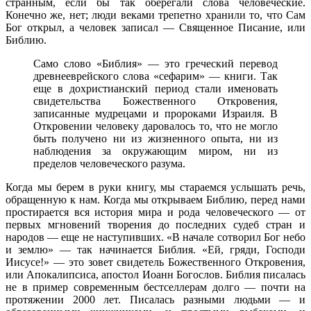
странным, если бы так оберегали слова человеческие.
Конечно же, нет; люди веками трепетно хранили то, что Сам
Бог открыл, а человек записал — Священное Писание, или
Библию.
Само слово «Библия» — это греческий перевод
древнееврейского слова «сефарим» — книги. Так
еще в дохристианский период стали именовать
свидетельства Божественного Откровения,
записанные мудрецами и пророками Израиля. В
Откровении человеку даровалось то, что не могло
быть получено ни из жизненного опыта, ни из
наблюдения за окружающим миром, ни из
пределов человеческого разума.
Когда мы берем в руки книгу, мы стараемся услышать речь,
обращенную к нам. Когда мы открываем Библию, перед нами
простирается вся история мира и рода человеческого — от
первых мгновений творения до последних судеб стран и
народов — еще не наступивших. «В начале сотворил Бог небо
и землю» — так начинается Библия. «Ей, гряди, Господи
Иисусе!» — это зовет свидетель Божественного Откровения,
или Апокалипсиса, апостол Иоанн Богослов. Библия писалась
не в пример современным бестселлерам долго — почти на
протяжении 2000 лет. Писалась разными людьми — и