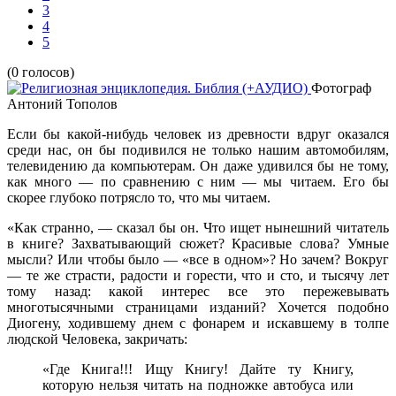
3
4
5
(0 голосов)
Фотограф
Антоний Тополов
Если бы какой-нибудь человек из древности вдруг оказался
среди нас, он бы подивился не только нашим автомобилям,
телевидению да компьютерам. Он даже удивился бы не тому,
как много — по сравнению с ним — мы читаем. Его бы
скорее глубоко потрясло то, что мы читаем.
«Как странно, — сказал бы он. Что ищет нынешний читатель
в книге? Захватывающий сюжет? Красивые слова? Умные
мысли? Или чтобы было — «все в одном»? Но зачем? Вокруг
— те же страсти, радости и горести, что и сто, и тысячу лет
тому назад: какой интерес все это пережевывать
многотысячными страницами изданий? Хочется подобно
Диогену, ходившему днем с фонарем и искавшему в толпе
людской Человека, закричать:
«Где Книга!!! Ищу Книгу! Дайте ту Книгу,
которую нельзя читать на подножке автобуса или