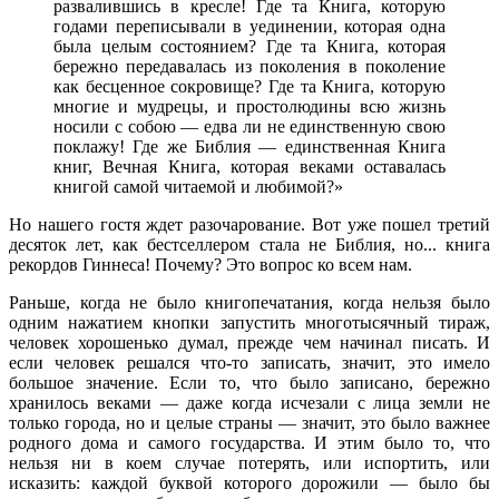
развалившись в кресле! Где та Книга, которую
годами переписывали в уединении, которая одна
была целым состоянием? Где та Книга, которая
бережно передавалась из поколения в поколение
как бесценное сокровище? Где та Книга, которую
многие и мудрецы, и простолюдины всю жизнь
носили с собою — едва ли не единственную свою
поклажу! Где же Библия — единственная Книга
книг, Вечная Книга, которая веками оставалась
книгой самой читаемой и любимой?»
Но нашего гостя ждет разочарование. Вот уже пошел третий
десяток лет, как бестселлером стала не Библия, но... книга
рекордов Гиннеса! Почему? Это вопрос ко всем нам.
Раньше, когда не было книгопечатания, когда нельзя было
одним нажатием кнопки запустить многотысячный тираж,
человек хорошенько думал, прежде чем начинал писать. И
если человек решался что-то записать, значит, это имело
большое значение. Если то, что было записано, бережно
хранилось веками — даже когда исчезали с лица земли не
только города, но и целые страны — значит, это было важнее
родного дома и самого государства. И этим было то, что
нельзя ни в коем случае потерять, или испортить, или
исказить: каждой буквой которого дорожили — было бы