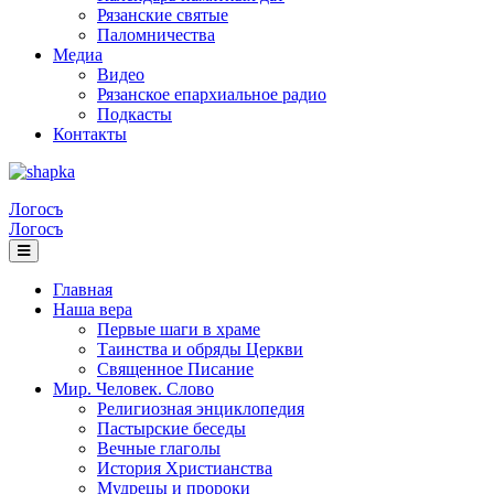
Рязанские святые
Паломничества
Медиа
Видео
Рязанское епархиальное радио
Подкасты
Контакты
Логосъ
Логосъ
Главная
Наша вера
Первые шаги в храме
Таинства и обряды Церкви
Священное Писание
Мир. Человек. Слово
Религиозная энциклопедия
Пастырские беседы
Вечные глаголы
История Христианства
Мудрецы и пророки