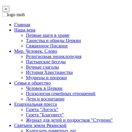
×
Главная
Наша вера
Первые шаги в храме
Таинства и обряды Церкви
Священное Писание
Мир. Человек. Слово
Религиозная энциклопедия
Пастырские беседы
Вечные глаголы
История Христианства
Мудрецы и пророки
Семья и общество
Человек в Церкви
Психология семейных отношений
Дети и воспитание
Епархиальная пресса
Газета "Логосъ"
Газета "Благовест"
Журнал для детей и подростков "Ступени"
Святыни земли Рязанской
Календарь памятных дат