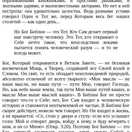
образованными книжниками, и простыми рыбаками, и
знатными царями, и малоизвестными авторами. Но нет в ней
пестроты: она удивительно целостна. Ведь разными устами
говорил Один и Тот же, перед Которым весь бег наших
столетий — как один день...
Но Бог Библии — это Тот, Кто Сам делает первый
шаг навстречу человеку. Это Тот, кто открывает о
Себе нечто такое, что впоследствии веками
пытается понять человеческий разум — и то не
всегда может.
Бог, Который открывается в Ветхом Завете, — не безликая
космическая Мощь, а Творец, создавший все Своей волей и
Словом. Он свят, то есть обладает неисповедимой природой,
абсолютно отличной от всего тварного: «Мои мысли — не
ваши мысли, ни ваши пути — пути Мои, говорит Господь.
Но, как небо выше земли, так пути Мои выше путей ваших, и
мысли Мои выше мыслей ваших». В Библии Бог не просто
говорит что-то о Себе: нет, Бог Сам входит в человеческую
историю и становится неотъемлемой ее частью. В Библии Бог
скорее действует, нежели чем говорит. Но Он входит в жизнь,
а не врывается: «Се, стою у двери и стучу: если кто услышит
голос Мой и отворит дверь, войду к нему, и буду вечерять с
ним, и он со Мною» (Откр. 3:20). Поэтому Бог Библии — это
Бог, который заключает договор, завет, между Собой и