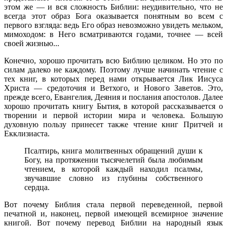
этом же — и вся сложность Библии: неудивительно, что не
всегда этот образ Бога оказывается понятным во всем с
первого взгляда: ведь Его образ невозможно увидеть мельком,
мимоходом: в Него всматриваются годами, точнее — всей
своей жизнью...
Конечно, хорошо прочитать всю Библию целиком. Но это по
силам далеко не каждому. Поэтому лучше начинать чтение с
тех книг, в которых перед нами открывается Лик Иисуса
Христа — средоточия и Ветхого, и Нового Заветов. Это,
прежде всего, Евангелия, Деяния и послания апостолов. Далее
хорошо прочитать книгу Бытия, в которой рассказывается о
творении и первой истории мира и человека. Большую
духовную пользу принесет также чтение книг Притчей и
Екклизиаста.
Псалтирь, книга молитвенных обращений души к
Богу, на протяжении тысячелетий была любимым
чтением, в которой каждый находил псалмы,
звучавшие словно из глубины собственного
сердца.
Вот почему Библия стала первой переведенной, первой
печатной и, наконец, первой имеющей всемирное значение
книгой. Вот почему перевод Библии на народный язык