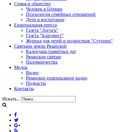
Семья и общество
Человек в Церкви
Психология семейных отношений
Дети и воспитание
Епархиальная пресса
Газета "Логосъ"
Газета "Благовест"
Журнал для детей и подростков "Ступени"
Святыни земли Рязанской
Календарь памятных дат
Рязанские святые
Паломничества
Медиа
Видео
Рязанское епархиальное радио
Подкасты
Контакты
Искать...