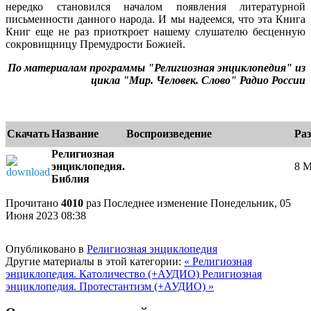
нередко становился началом появления литературной
письменности данного народа. И мы надеемся, что эта Книга
Книг еще не раз приоткроет нашему слушателю бесценную
сокровищницу Премудрости Божией.
По материалам программы "Религиозная энциклопедия" из
цикла "Мир. Человек. Слово" Радио России
Скачать
Название
Воспроизведение
Ра
Религиозная
энциклопедия.
8 
Библия
e
Прочитано
4010
раз
Последнее изменение Понедельник, 05
Июня 2023 08:38
Опубликовано в
Религиозная энциклопедия
Другие материалы в этой категории:
« Религиозная
энциклопедия. Католичество (+АУДИО)
Религиозная
энциклопедия. Протестантизм (+АУДИО) »