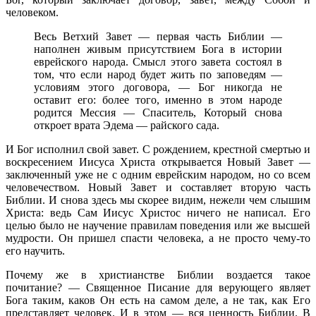
человеком.
Весь Ветхий Завет — первая часть Библии —
наполнен живым присутствием Бога в истории
еврейского народа. Смысл этого завета состоял в
том, что если народ будет жить по заповедям —
условиям этого договора, — Бог никогда не
оставит его: более того, именно в этом народе
родится Мессия — Спаситель, Который снова
откроет врата Эдема — райского сада.
И Бог исполнил свой завет. С рождением, крестной смертью и
воскресением Иисуса Христа открывается Новый Завет —
заключенный уже не с одним еврейским народом, но со всем
человечеством. Новый Завет и составляет вторую часть
Библии. И снова здесь мы скорее видим, нежели чем слышим
Христа: ведь Сам Иисус Христос ничего не написал. Его
целью было не научение правилам поведения или же высшей
мудрости. Он пришел спасти человека, а не просто чему-то
его научить.
Почему же в христианстве Библии воздается такое
почитание? — Священное Писание для верующего являет
Бога таким, каков Он есть на самом деле, а не так, как Его
представляет человек. И в этом — вся ценность Библии. В