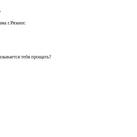
?
ма г.Рязани:
азывается тебя прощать?