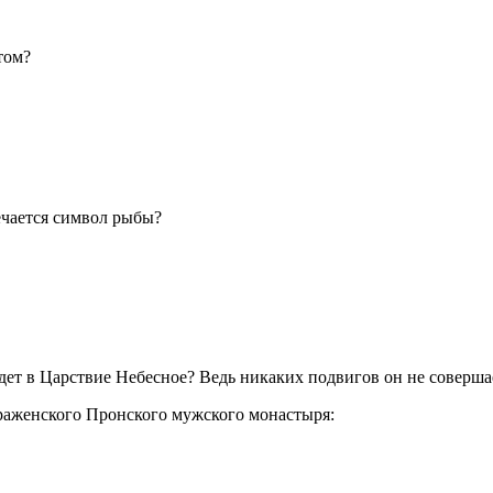
том?
ечается символ рыбы?
ет в Царствие Небесное? Ведь никаких подвигов он не совершае
аженского Пронского мужского монастыря: