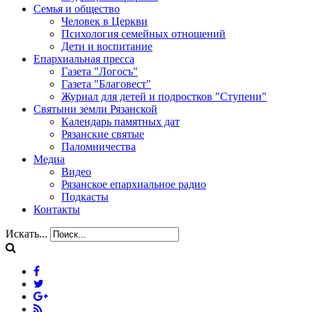
Семья и общество
Человек в Церкви
Психология семейных отношений
Дети и воспитание
Епархиальная пресса
Газета "Логосъ"
Газета "Благовест"
Журнал для детей и подростков "Ступени"
Святыни земли Рязанской
Календарь памятных дат
Рязанские святые
Паломничества
Медиа
Видео
Рязанское епархиальное радио
Подкасты
Контакты
Искать...