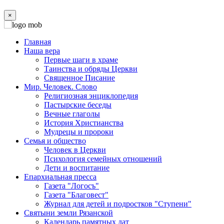
×
Главная
Наша вера
Первые шаги в храме
Таинства и обряды Церкви
Священное Писание
Мир. Человек. Слово
Религиозная энциклопедия
Пастырские беседы
Вечные глаголы
История Христианства
Мудрецы и пророки
Семья и общество
Человек в Церкви
Психология семейных отношений
Дети и воспитание
Епархиальная пресса
Газета "Логосъ"
Газета "Благовест"
Журнал для детей и подростков "Ступени"
Святыни земли Рязанской
Календарь памятных дат