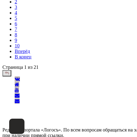
2
3
4
5
6
7
8
9
10
Вперёд
В конец
Страница 1 из 21
Редакция портала «Логосъ». По всем вопросам обращаться на 
при наличии прямой ссылки.