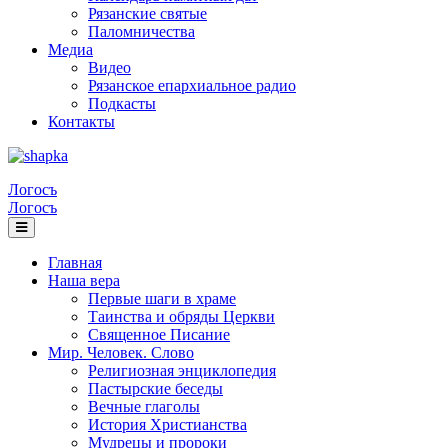
Рязанские святые
Паломничества
Медиа
Видео
Рязанское епархиальное радио
Подкасты
Контакты
Логосъ
Логосъ
Главная
Наша вера
Первые шаги в храме
Таинства и обряды Церкви
Священное Писание
Мир. Человек. Слово
Религиозная энциклопедия
Пастырские беседы
Вечные глаголы
История Христианства
Мудрецы и пророки