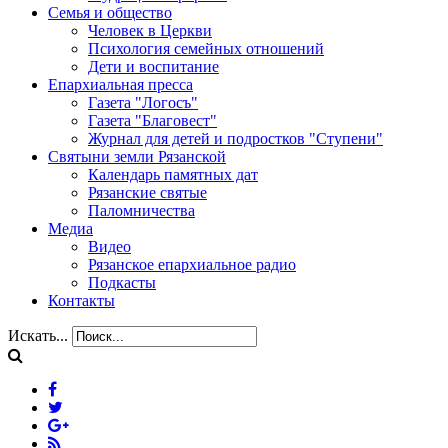
Семья и общество
Человек в Церкви
Психология семейных отношений
Дети и воспитание
Епархиальная пресса
Газета "Логосъ"
Газета "Благовест"
Журнал для детей и подростков "Ступени"
Святыни земли Рязанской
Календарь памятных дат
Рязанские святые
Паломничества
Медиа
Видео
Рязанское епархиальное радио
Подкасты
Контакты
Искать...