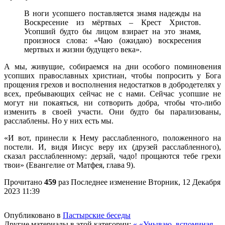
В ноги усопшего поставляется знамя надежды на
Воскресение из мëртвых – Крест Христов.
Усопший будто бы лицом взирает на это знамя,
произнося слова: «Чаю (ожидаю) воскресения
мертвых и жизни будущего века».
А мы, живущие, собираемся на дни особого поминовения
усопших православных христиан, чтобы попросить у Бога
прощения грехов и восполнения недостатков в добродетелях у
всех, пребывающих сейчас не с нами. Сейчас усопшие не
могут ни покаяться, ни сотворить добра, чтобы что-либо
изменить в своей участи. Они будто бы парализованы,
расслаблены. Но у них есть мы.
«И вот, принесли к Нему расслабленного, положенного на
постели. И, видя Иисус веру их (друзей расслабленного),
сказал расслабленному: дерзай, чадо! прощаются тебе грехи
твои» (Евангелие от Матфея, глава 9).
Прочитано
459
раз
Последнее изменение Вторник, 12 Декабря
2023 11:39
Опубликовано в
Пастырские беседы
Другие материалы в этой категории:
« «Унываю, вспоминая