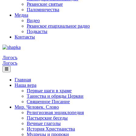
Рязанские святые
Паломничества
Медиа
Видео
Рязанское епархиальное радио
Подкасты
Контакты
Логосъ
Логосъ
Главная
Наша вера
Первые шаги в храме
Таинства и обряды Церкви
Священное Писание
Мир. Человек. Слово
Религиозная энциклопедия
Пастырские беседы
Вечные глаголы
История Христианства
Мудрецы и пророки