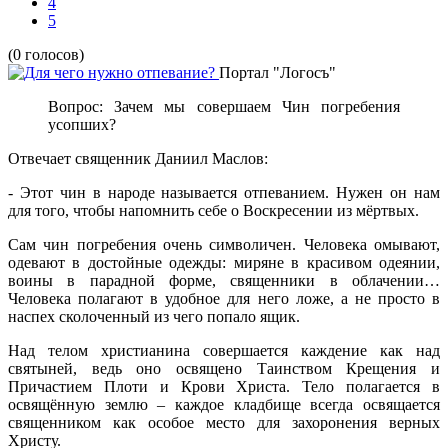
4
5
(0 голосов)
Портал "Логосъ"
Вопрос: Зачем мы совершаем Чин погребения
усопших?
Отвечает священник Даниил Маслов:
- Этот чин в народе называется отпеванием. Нужен он нам
для того, чтобы напомнить себе о Воскресении из мёртвых.
Сам чин погребения очень символичен. Человека омывают,
одевают в достойные одежды: миряне в красивом одеянии,
воины в парадной форме, священники в облачении…
Человека полагают в удобное для него ложе, а не просто в
наспех сколоченный из чего попало ящик.
Над телом христианина совершается каждение как над
святыней, ведь оно освящено Таинством Крещения и
Причастием Плоти и Крови Христа. Тело полагается в
освящённую землю – каждое кладбище всегда освящается
священником как особое место для захоронения верных
Христу.