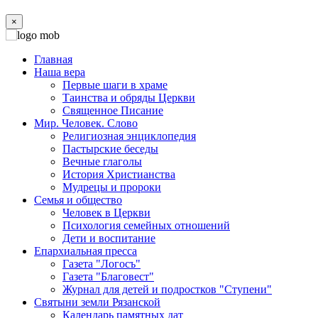
×
Главная
Наша вера
Первые шаги в храме
Таинства и обряды Церкви
Священное Писание
Мир. Человек. Слово
Религиозная энциклопедия
Пастырские беседы
Вечные глаголы
История Христианства
Мудрецы и пророки
Семья и общество
Человек в Церкви
Психология семейных отношений
Дети и воспитание
Епархиальная пресса
Газета "Логосъ"
Газета "Благовест"
Журнал для детей и подростков "Ступени"
Святыни земли Рязанской
Календарь памятных дат