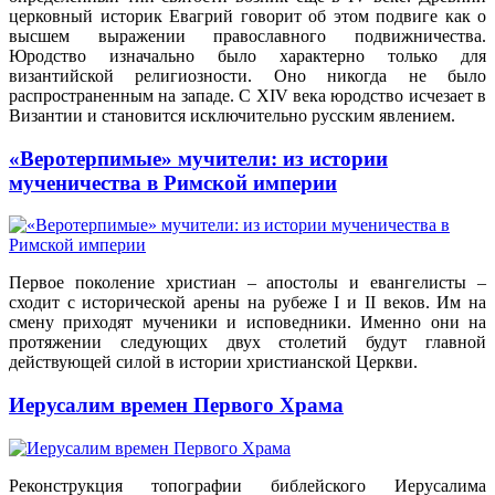
церковный историк Евагрий говорит об этом подвиге как о
высшем выражении православного подвижничества.
Юродство изначально было характерно только для
византийской религиозности. Оно никогда не было
распространенным на западе. С XIV века юродство исчезает в
Византии и становится исключительно русским явлением.
«Веротерпимые» мучители: из истории
мученичества в Римской империи
Первое поколение христиан – апостолы и евангелисты –
сходит с исторической арены на рубеже I и II веков. Им на
смену приходят мученики и исповедники. Именно они на
протяжении следующих двух столетий будут главной
действующей силой в истории христианской Церкви.
Иерусалим времен Первого Храма
Реконструкция топографии библейского Иерусалима