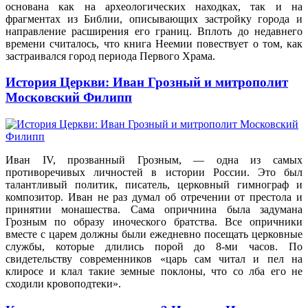
основана как на археологических находках, так и на
фрагментах из Библии, описывающих застройку города и
направление расширения его границ. Вплоть до недавнего
времени считалось, что книга Неемии повествует о том, как
застраивался город периода Первого Храма.
История Церкви: Иван Грозный и митрополит
Московский Филипп
Иван IV, прозванный Грозным, — одна из самых
противоречивых личностей в истории России. Это был
талантливый политик, писатель, церковный гимнограф и
композитор. Иван не раз думал об отречении от престола и
принятии монашества. Сама опричнина была задумана
Грозным по образу иноческого братства. Все опричники
вместе с царем должны были ежедневно посещать церковные
службы, которые длились порой до 8-ми часов. По
свидетельству современников «царь сам читал и пел на
клиросе и клал такие земные поклоны, что со лба его не
сходили кровоподтеки».