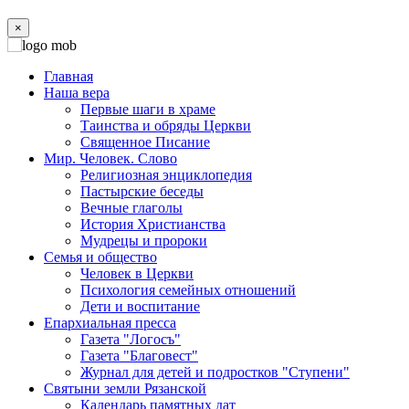
×
Главная
Наша вера
Первые шаги в храме
Таинства и обряды Церкви
Священное Писание
Мир. Человек. Слово
Религиозная энциклопедия
Пастырские беседы
Вечные глаголы
История Христианства
Мудрецы и пророки
Семья и общество
Человек в Церкви
Психология семейных отношений
Дети и воспитание
Епархиальная пресса
Газета "Логосъ"
Газета "Благовест"
Журнал для детей и подростков "Ступени"
Святыни земли Рязанской
Календарь памятных дат