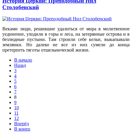
История Церкви: Преподобный Нил
Столобенский
Веками люди, решившие удалиться от мира в молитвенное
уединение, уходили в горы и леса, на затерянные острова и в
безлюдные пустыни. Там строили себе кельи, выкапывали
землянки. Но далеко не все из них сумели до конца
претерпеть тяготы отшельнической жизни.
В начало
Назад
3
4
5
6
7
8
9
10
11
12
Вперёд
В конец