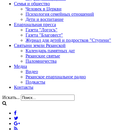
Семья и общество
Человек в Церкви
Психология семейных отношений
Дети и воспитание
Епархиальная пресса
Газета "Логосъ"
Газета "Благовест"
Журнал для детей и подростков "Ступени"
Святыни земли Рязанской
Календарь памятных дат
Рязанские святые
Паломничества
Медиа
Видео
Рязанское епархиальное радио
Подкасты
Контакты
Искать...