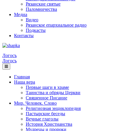
Рязанские святые
Паломничества
Медиа
Видео
Рязанское епархиальное радио
Подкасты
Контакты
Логосъ
Логосъ
Главная
Наша вера
Первые шаги в храме
Таинства и обряды Церкви
Священное Писание
Мир. Человек. Слово
Религиозная энциклопедия
Пастырские беседы
Вечные глаголы
История Христианства
Мудрецы и пророки