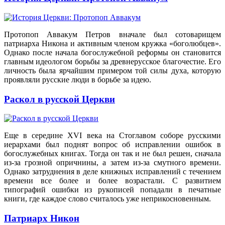
Протопоп Аввакум Петров вначале был сотоварищем
патриарха Никона и активным членом кружка «боголюбцев».
Однако после начала богослужебной реформы он становится
главным идеологом борьбы за древнерусское благочестие. Его
личность была ярчайшим примером той силы духа, которую
проявляли русские люди в борьбе за идею.
Раскол в русской Церкви
Еще в середине XVI века на Стоглавом соборе русскими
иерархами был поднят вопрос об исправлении ошибок в
богослужебных книгах. Тогда он так и не был решен, сначала
из-за грозной опричнины, а затем из-за смутного времени.
Однако затруднения в деле книжных исправлений с течением
времени все более и более возрастали. С развитием
типографий ошибки из рукописей попадали в печатные
книги, где каждое слово считалось уже неприкосновенным.
Патриарх Никон