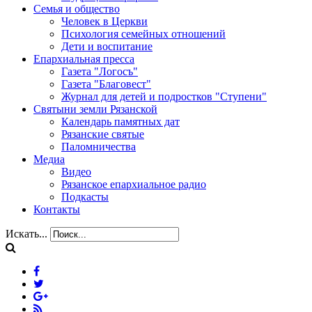
Семья и общество
Человек в Церкви
Психология семейных отношений
Дети и воспитание
Епархиальная пресса
Газета "Логосъ"
Газета "Благовест"
Журнал для детей и подростков "Ступени"
Святыни земли Рязанской
Календарь памятных дат
Рязанские святые
Паломничества
Медиа
Видео
Рязанское епархиальное радио
Подкасты
Контакты
Искать...