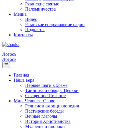
Рязанские святые
Паломничества
Медиа
Видео
Рязанское епархиальное радио
Подкасты
Контакты
Логосъ
Логосъ
Главная
Наша вера
Первые шаги в храме
Таинства и обряды Церкви
Священное Писание
Мир. Человек. Слово
Религиозная энциклопедия
Пастырские беседы
Вечные глаголы
История Христианства
Мудрецы и пророки