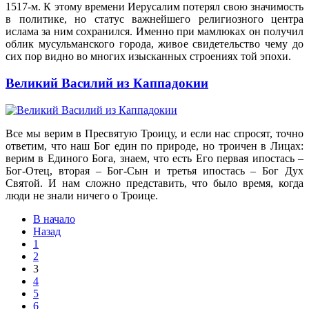
1517-м. К этому времени Иерусалим потерял свою значимость
в политике, но статус важнейшего религиозного центра
ислама за ним сохранился. Именно при мамлюках он получил
облик мусульманского города, живое свидетельство чему до
сих пор видно во многих изысканных строениях той эпохи.
Великий Василий из Каппадокии
Все мы верим в Пресвятую Троицу, и если нас спросят, точно
ответим, что наш Бог един по природе, но троичен в Лицах:
верим в Единого Бога, знаем, что есть Его первая ипостась –
Бог-Отец, вторая – Бог-Сын и третья ипостась – Бог Дух
Святой. И нам сложно представить, что было время, когда
люди не знали ничего о Троице.
В начало
Назад
1
2
3
4
5
6