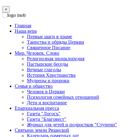
×
Главная
Наша вера
Первые шаги в храме
Таинства и обряды Церкви
Священное Писание
Мир. Человек. Слово
Религиозная энциклопедия
Пастырские беседы
Вечные глаголы
История Христианства
Мудрецы и пророки
Семья и общество
Человек в Церкви
Психология семейных отношений
Дети и воспитание
Епархиальная пресса
Газета "Логосъ"
Газета "Благовест"
Журнал для детей и подростков "Ступени"
Святыни земли Рязанской
Календарь памятных дат