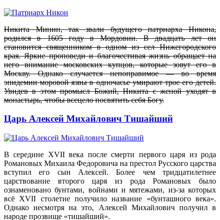
Никита Минин, так звали будущего патриарха Никона,
родился в 1605 году в Мордовии. В двадцать лет он
становится священником в одном из сел Нижегородского
края. Яркие проповеди и благочестивая жизнь обращает на
него внимание московских купцов, которые зовут его в
Москву. Однако случается непоправимое — во время
эпидемии моровой язвы в одночасье умирают трое его детей.
Увидев в этом промысл Божий, Никита с женой уходят в
монастырь, чтобы всецело посвятить себя Богу.
Царь Алексей Михайлович Тишайший
В середине XVII века после смерти первого царя из рода
Романовых Михаила Федоровича на престол Русского царства
вступил его сын Алексей. Более чем тридцатилетнее
царствование второго царя из рода Романовых было
ознаменовано бунтами, войнами и мятежами, из-за которых
всё XVII столетие получило название «бунташного века».
Однако несмотря на это, Алексей Михайлович получил в
народе прозвище «тишайший».