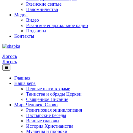
Рязанские святые
Паломничества
Медиа
Видео
Рязанское епархиальное радио
Подкасты
Контакты
Логосъ
Логосъ
Главная
Наша вера
Первые шаги в храме
Таинства и обряды Церкви
Священное Писание
Мир. Человек. Слово
Религиозная энциклопедия
Пастырские беседы
Вечные глаголы
История Христианства
Мудрецы и пророки