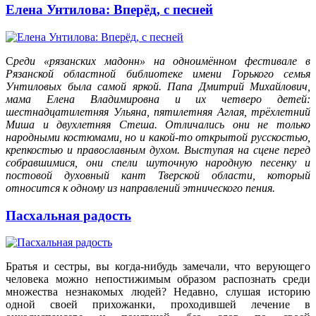
Елена Унтилова: Вперёд, с песней
С
реди «рязанских мадонн» на одноимённом фестивале в
Рязанской областной библиотеке имени Горького семья
Унтиловых была самой яркой. Папа Дмитрий Михайлович,
мама Елена Владимировна и их четверо детей:
шестнадцатилетняя Ульяна, пятилетняя Аглая, трёхлетний
Миша и двухлетняя Стеша. Отличались они не только
народными костюмами, но и какой-то открытой русскостью,
крепкостью и православным духом. Выступая на сцене перед
собравшимися, они спели шуточную народную песенку и
постовой духовный кант Тверской области, который
относится к одному из направлений этнического пения.
Пасхальная радость
Братья и сестры, вы когда-нибудь замечали, что верующего
человека можно непостижимым образом распознать среди
множества незнакомых людей? Недавно, слушая историю
одной своей прихожанки, проходившей лечение в