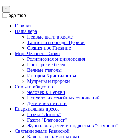
×
Главная
Наша вера
Первые шаги в храме
Таинства и обряды Церкви
Священное Писание
Мир. Человек. Слово
Религиозная энциклопедия
Пастырские беседы
Вечные глаголы
История Христианства
Мудрецы и пророки
Семья и общество
Человек в Церкви
Психология семейных отношений
Дети и воспитание
Епархиальная пресса
Газета "Логосъ"
Газета "Благовест"
Журнал для детей и подростков "Ступени"
Святыни земли Рязанской
Календарь памятных дат