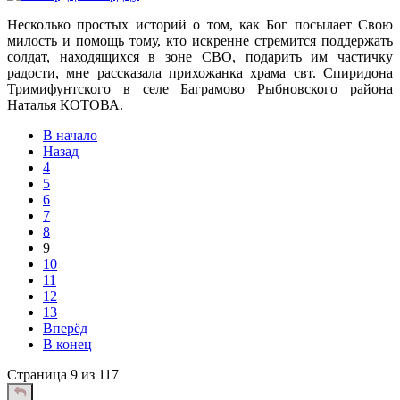
Несколько простых историй о том, как Бог посылает Свою
милость и помощь тому, кто искренне стремится поддержать
солдат, находящихся в зоне СВО, подарить им частичку
радости, мне рассказала прихожанка храма свт. Спиридона
Тримифунтского в селе Баграмово Рыбновского района
Наталья КОТОВА.
В начало
Назад
4
5
6
7
8
9
10
11
12
13
Вперёд
В конец
Страница 9 из 117