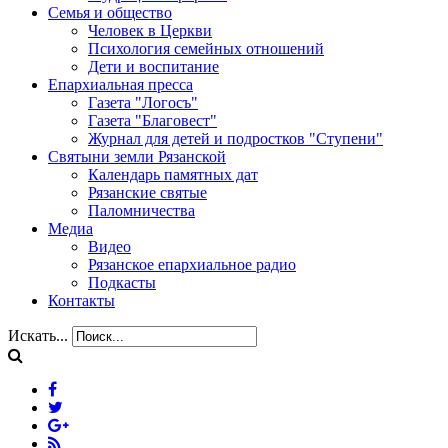
Семья и общество
Человек в Церкви
Психология семейных отношений
Дети и воспитание
Епархиальная пресса
Газета "Логосъ"
Газета "Благовест"
Журнал для детей и подростков "Ступени"
Святыни земли Рязанской
Календарь памятных дат
Рязанские святые
Паломничества
Медиа
Видео
Рязанское епархиальное радио
Подкасты
Контакты
Искать...