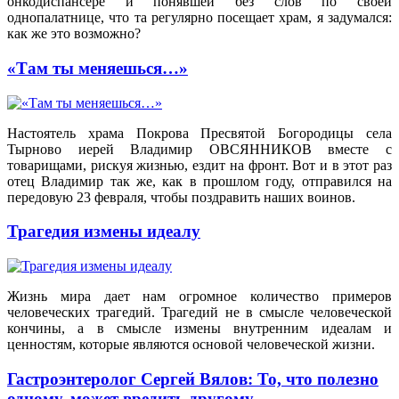
онкодиспансере и понявшей без слов по своей
однопалатнице, что та регулярно посещает храм, я задумался:
как же это возможно?
«Там ты меняешься…»
Настоятель храма Покрова Пресвятой Богородицы села
Тырново иерей Владимир ОВСЯННИКОВ вместе с
товарищами, рискуя жизнью, ездит на фронт. Вот и в этот раз
отец Владимир так же, как в прошлом году, отправился на
передовую 23 февраля, чтобы поздравить наших воинов.
Трагедия измены идеалу
Жизнь мира дает нам огромное количество примеров
человеческих трагедий. Трагедий не в смысле человеческой
кончины, а в смысле измены внутренним идеалам и
ценностям, которые являются основой человеческой жизни.
Гастроэнтеролог Сергей Вялов: То, что полезно
одному, может вредить другому