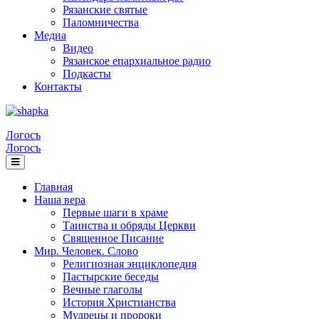
Рязанские святые
Паломничества
Медиа
Видео
Рязанское епархиальное радио
Подкасты
Контакты
Логосъ
Логосъ
Главная
Наша вера
Первые шаги в храме
Таинства и обряды Церкви
Священное Писание
Мир. Человек. Слово
Религиозная энциклопедия
Пастырские беседы
Вечные глаголы
История Христианства
Мудрецы и пророки