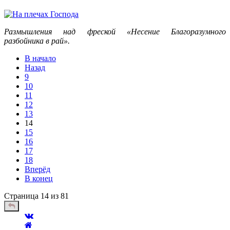
Размышления над фреской «Несение Благоразумного
разбойника в рай».
В начало
Назад
9
10
11
12
13
14
15
16
17
18
Вперёд
В конец
Страница 14 из 81