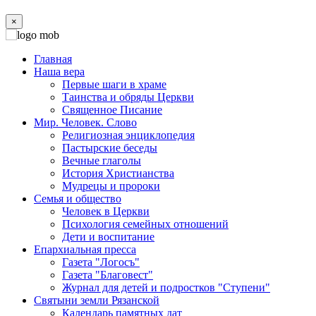
×
Главная
Наша вера
Первые шаги в храме
Таинства и обряды Церкви
Священное Писание
Мир. Человек. Слово
Религиозная энциклопедия
Пастырские беседы
Вечные глаголы
История Христианства
Мудрецы и пророки
Семья и общество
Человек в Церкви
Психология семейных отношений
Дети и воспитание
Епархиальная пресса
Газета "Логосъ"
Газета "Благовест"
Журнал для детей и подростков "Ступени"
Святыни земли Рязанской
Календарь памятных дат