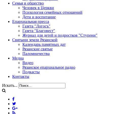
Семья и общество
Человек в Церкви
Психология семейных отношений
Дети и воспитание
Епархиальная пресса
Газета "Логосъ"
Газета "Благовест"
Журнал для детей и подростков "Ступени"
Святыни земли Рязанской
Календарь памятных дат
Рязанские святые
Паломничества
Медиа
Видео
Рязанское епархиальное радио
Подкасты
Контакты
Искать...