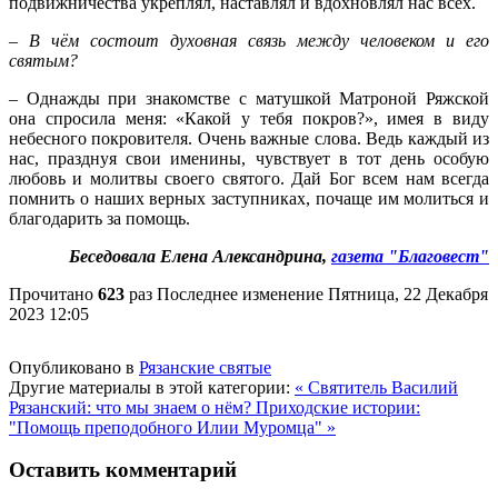
подвижничества укреплял, наставлял и вдохновлял нас всех.
– В чём состоит духовная связь между человеком и его
святым?
– Однажды при знакомстве с матушкой Матроной Ряжской
она спросила меня: «Какой у тебя покров?», имея в виду
небесного покровителя. Очень важные слова. Ведь каждый из
нас, празднуя свои именины, чувствует в тот день особую
любовь и молитвы своего святого. Дай Бог всем нам всегда
помнить о наших верных заступниках, почаще им молиться и
благодарить за помощь.
Беседовала Елена Александрина,
газета "Благовест"
Прочитано
623
раз
Последнее изменение Пятница, 22 Декабря
2023 12:05
Опубликовано в
Рязанские святые
Другие материалы в этой категории:
« Святитель Василий
Рязанский: что мы знаем о нём?
Приходские истории:
"Помощь преподобного Илии Муромца" »
Оставить комментарий