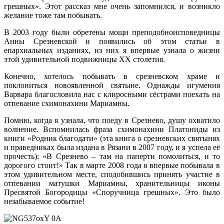
грешных». Этот рассказ мне очень запомнился, и возникло
желание тоже там побывать.
В 2003 году были обретены мощи преподобноисповедницы
Анны Срезневской и появились об этом статьи в
епархиальных изданиях, из них я впервые узнала о жизни
этой удивительной подвижницы XX столетия.
Конечно, хотелось побывать в срезневском храме и
поклониться новоявленной святыне. Однажды игумения
Варвара благословила нас с клиросными сёстрами поехать на
отпевание схимонахини Мариамны.
Помню, когда я узнала, что поеду в Срезнево, душу охватило
волнение. Вспомнилась фраза схимонахини Платониды из
книги «Родник благодати» (эта книга о срезневских святынях
и праведниках была издана в Рязани в 2007 году, и я успела её
прочесть): «В Срезнево – там на паперти помолиться, и то
дорогого стоит!» Так в марте 2008 года я впервые побывала в
этом удивительном месте, сподобившись принять участие в
отпевании матушки Мариамны, хранительницы иконы
Пресвятой Богородицы «Споручница грешных». Это было
незабываемое событие!