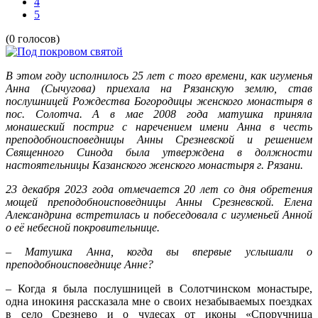
4
5
(0 голосов)
В этом году исполнилось 25 лет с того времени, как игуменья
Анна (Сычугова) приехала на Рязанскую землю, став
послушницей Рождества Богородицы женского монастыря в
пос. Солотча. А в мае 2008 года матушка приняла
монашеский постриг с наречением имени Анна в честь
преподобноисповедницы Анны Срезневской и решением
Священного Синода была утверждена в должности
настоятельницы Казанского женского монастыря г. Рязани.
23 декабря 2023 года отмечается 20 лет со дня обретения
мощей преподобноисповедницы Анны Срезневской. Елена
Александрина встретилась и побеседовала с игуменьей Анной
о её небесной покровительнице.
– Матушка Анна, когда вы впервые услышали о
преподобноисповеднице Анне?
– Когда я была послушницей в Солотчинском монастыре,
одна инокиня рассказала мне о своих незабываемых поездках
в село Срезнево и о чудесах от иконы «Споручница