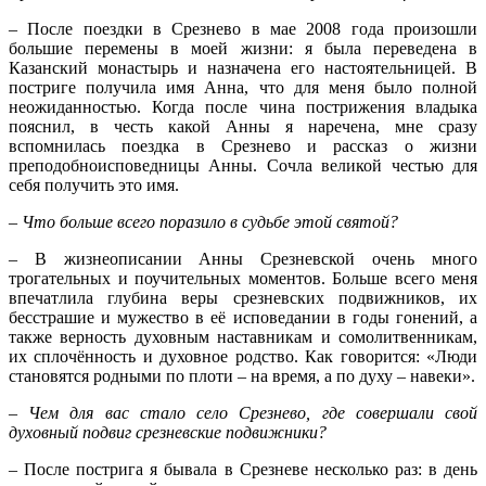
– После поездки в Срезнево в мае 2008 года произошли
большие перемены в моей жизни: я была переведена в
Казанский монастырь и назначена его настоятельницей. В
постриге получила имя Анна, что для меня было полной
неожиданностью. Когда после чина пострижения владыка
пояснил, в честь какой Анны я наречена, мне сразу
вспомнилась поездка в Срезнево и рассказ о жизни
преподобноисповедницы Анны. Сочла великой честью для
себя получить это имя.
– Что больше всего поразило в судьбе этой святой?
– В жизнеописании Анны Срезневской очень много
трогательных и поучительных моментов. Больше всего меня
впечатлила глубина веры срезневских подвижников, их
бесстрашие и мужество в её исповедании в годы гонений, а
также верность духовным наставникам и сомолитвенникам,
их сплочённость и духовное родство. Как говорится: «Люди
становятся родными по плоти – на время, а по духу – навеки».
– Чем для вас стало село Срезнево, где совершали свой
духовный подвиг срезневские подвижники?
– После пострига я бывала в Срезневе несколько раз: в день