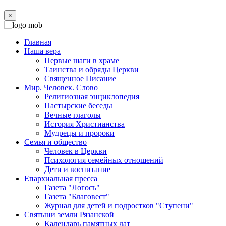
×
Главная
Наша вера
Первые шаги в храме
Таинства и обряды Церкви
Священное Писание
Мир. Человек. Слово
Религиозная энциклопедия
Пастырские беседы
Вечные глаголы
История Христианства
Мудрецы и пророки
Семья и общество
Человек в Церкви
Психология семейных отношений
Дети и воспитание
Епархиальная пресса
Газета "Логосъ"
Газета "Благовест"
Журнал для детей и подростков "Ступени"
Святыни земли Рязанской
Календарь памятных дат