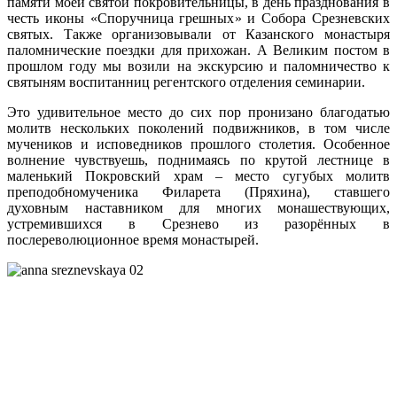
памяти моей святой покровительницы, в день празднования в
честь иконы «Споручница грешных» и Собора Срезневских
святых. Также организовывали от Казанского монастыря
паломнические поездки для прихожан. А Великим постом в
прошлом году мы возили на экскурсию и паломничество к
святыням воспитанниц регентского отделения семинарии.
Это удивительное место до сих пор пронизано благодатью
молитв нескольких поколений подвижников, в том числе
мучеников и исповедников прошлого столетия. Особенное
волнение чувствуешь, поднимаясь по крутой лестнице в
маленький Покровский храм – место сугубых молитв
преподобномученика Филарета (Пряхина), ставшего
духовным наставником для многих монашествующих,
устремившихся в Срезнево из разорённых в
послереволюционное время монастырей.