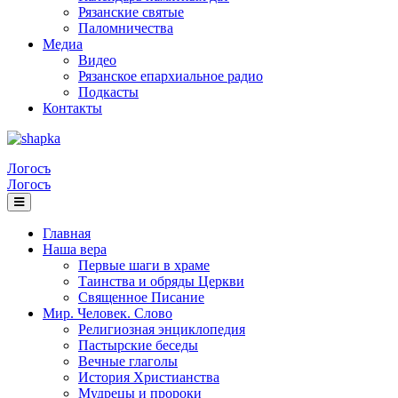
Рязанские святые
Паломничества
Медиа
Видео
Рязанское епархиальное радио
Подкасты
Контакты
Логосъ
Логосъ
Главная
Наша вера
Первые шаги в храме
Таинства и обряды Церкви
Священное Писание
Мир. Человек. Слово
Религиозная энциклопедия
Пастырские беседы
Вечные глаголы
История Христианства
Мудрецы и пророки