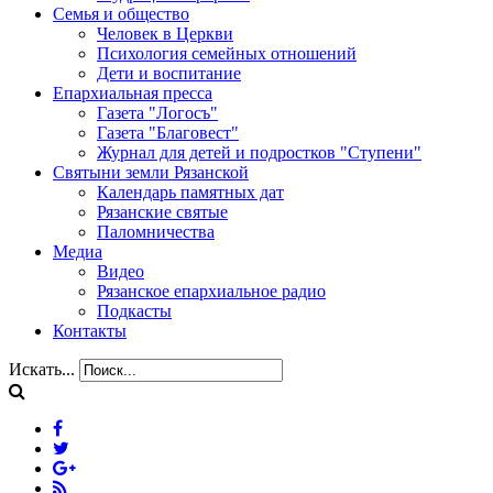
Семья и общество
Человек в Церкви
Психология семейных отношений
Дети и воспитание
Епархиальная пресса
Газета "Логосъ"
Газета "Благовест"
Журнал для детей и подростков "Ступени"
Святыни земли Рязанской
Календарь памятных дат
Рязанские святые
Паломничества
Медиа
Видео
Рязанское епархиальное радио
Подкасты
Контакты
Искать...