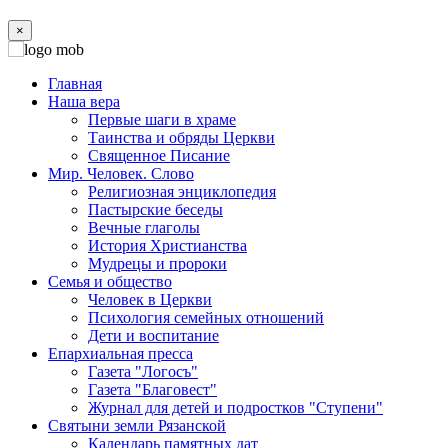
×
Главная
Наша вера
Первые шаги в храме
Таинства и обряды Церкви
Священное Писание
Мир. Человек. Слово
Религиозная энциклопедия
Пастырские беседы
Вечные глаголы
История Христианства
Мудрецы и пророки
Семья и общество
Человек в Церкви
Психология семейных отношений
Дети и воспитание
Епархиальная пресса
Газета "Логосъ"
Газета "Благовест"
Журнал для детей и подростков "Ступени"
Святыни земли Рязанской
Календарь памятных дат