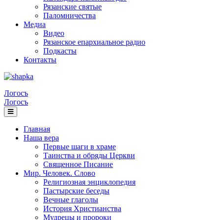
Рязанские святые
Паломничества
Медиа
Видео
Рязанское епархиальное радио
Подкасты
Контакты
Логосъ
Логосъ
Главная
Наша вера
Первые шаги в храме
Таинства и обряды Церкви
Священное Писание
Мир. Человек. Слово
Религиозная энциклопедия
Пастырские беседы
Вечные глаголы
История Христианства
Мудрецы и пророки