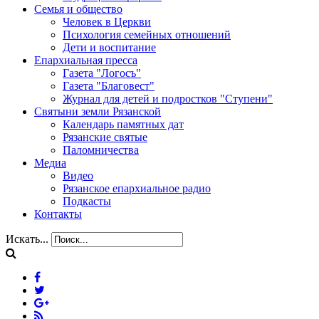
Семья и общество
Человек в Церкви
Психология семейных отношений
Дети и воспитание
Епархиальная пресса
Газета "Логосъ"
Газета "Благовест"
Журнал для детей и подростков "Ступени"
Святыни земли Рязанской
Календарь памятных дат
Рязанские святые
Паломничества
Медиа
Видео
Рязанское епархиальное радио
Подкасты
Контакты
Искать...