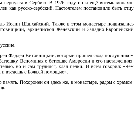
м вернулся в Сербию. В 1926 году он и ещё восемь монахов
н как русско-сербский. Настоятелем постановили быть отцу
ель Иоанн Шанхайский. Также в этом монастыре подвизались
товницкий, архиепископ Женевский и Западно-Европейский
усские.
тарец Фаддей Витовницкий, который пришёл сюда послушником
л батюшку. Вспоминая о батюшке Амвросии и его наставлениях,
телью, но и сам трудился, клал печки. И всем говорил: «Чем
их и въедешь с Божьей помощью».
ю память. Похоронен он здесь же, в монастыре, рядом с храмом.
щь.