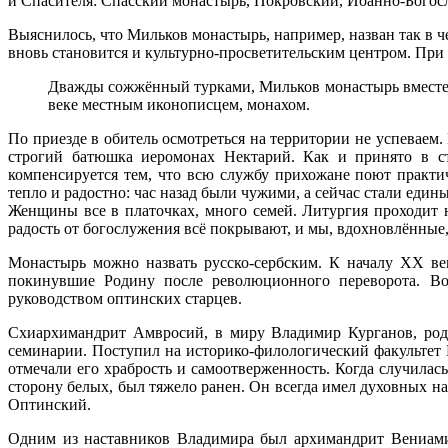
и Спасителя: Спасский монастырь, Покровский, Иоанно-Бого
Выяснилось, что Мильков монастырь, например, назван так в че
вновь становится и культурно-просветительским центром. При 
Дважды сожжённый турками, Мильков монастырь вместе с
веке местным иконописцем, монахом.
По приезде в обитель осмотреться на территории не успеваем
строгий батюшка иеромонах Нектарий. Как и принято в ст
компенсируется тем, что всю службу прихожане поют практи
тепло и радостно: час назад были чужими, а сейчас стали едины
Женщины все в платочках, много семей. Литургия проходит н
радость от богослужения всё покрывают, и мы, вдохновлённые
Монастырь можно назвать русско-сербским. К началу ХХ ве
покинувшие Родину после революционного переворота. Во
руководством оптинских старцев.
Схиархимандрит Амвросий, в миру Владимир Курганов, роди
семинарии. Поступил на историко-филологический факультет 
отмечали его храбрость и самоотверженность. Когда случила
сторону белых, был тяжело ранен. Он всегда имел духовных на
Оптинский.
Одним из наставников Владимира был архимандрит Вениами