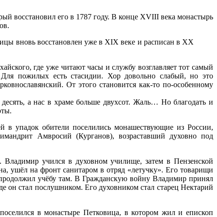
рый восстановил его в 1787 году. В конце XVIII века монастырь
ов.
ицы вновь восстановлен уже в XIX веке и расписан в ХХ
айского, где уже читают часы и службу возглавляет тот самый
 Для пожилых есть стасидии. Хор довольно слабый, но это
ковнославянский. От этого становится как-то по-особенному
десять, а нас в храме больше двухсот. Жаль… Но благодать и
оты.
ей в упадок обители поселились монашествующие из России,
имандрит Амвросий (Курганов), возраставший духовно под
. Владимир учился в духовном училище, затем в Пензенской
а, ушёл на фронт санитаром в отряд «летучку». Его товарищи
н продолжил учёбу там. В Гражданскую войну Владимир принял
где он стал послушником. Его духовником стал старец Нектарий
оселился в монастыре Петковица, в котором жил и епископ