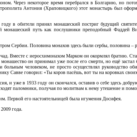
оном. Через некоторое время перебрался в Болгарию, но пото
рополита Антония (Храповицкого) этот монастырь был оформле
 году в обители принял монашеский постриг будущий святит
ой монашеский путь как послушники преподобный Фаддей Ви
тром Сербии. Половина монахов здесь были сербы, половина – р
чад. Вместе с иеросхимонахом Марком он окормлял братию. С
я монашество он принимал уже после его смерти, но ещё заста
чи больным человеком, не просто осуществлял руководство оби
нику Савве говорил: «Ты коров пасёшь, вот ты на коровках сво
я, и уже в 1933 году он скончался, оставив о себе здесь добру
ходят паломники, получая по молитвам к нему утешение и помо
им. Первой его настоятельницей была игумения Досифея.
2009 года.