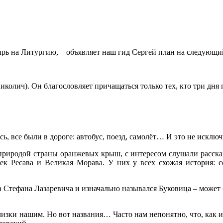
рь на Литургию, – объявляет наш гид Сергей план на следующи
колич). Он благословляет причащаться только тех, кто три дня 
ь, все были в дороге: автобус, поезд, самолёт… И это не исклю
риродой страны оранжевых крыш, с интересом слушали рассказ о
к Ресава и Великая Морава. У них у всех схожая история: се
Стефана Лазаревича и изначально назывался Буковица – может б
зки нашим. Но вот названия… Часто нам непонятно, что, как и 