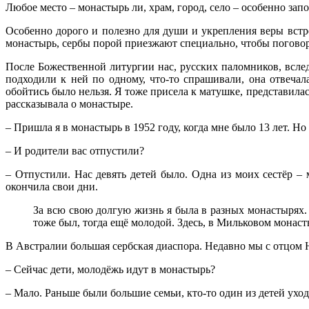
Любое место – монастырь ли, храм, город, село – особенно зап
Особенно дорого и полезно для души и укрепления веры встр
монастырь, сербы порой приезжают специально, чтобы поговори
После Божественной литургии нас, русских паломников, всле
подходили к ней по одному, что-то спрашивали, она отвечал
обойтись было нельзя. Я тоже присела к матушке, представилас
рассказывала о монастыре.
– Пришла я в монастырь в 1952 году, когда мне было 13 лет. Но
– И родители вас отпустили?
– Отпустили. Нас девять детей было. Одна из моих сестёр – 
окончила свои дни.
За всю свою долгую жизнь я была в разных монастырях.
тоже был, тогда ещё молодой. Здесь, в Мильковом монасты
В Австралии большая сербская диаспора. Недавно мы с отцом 
– Сейчас дети, молодёжь идут в монастырь?
– Мало. Раньше были большие семьи, кто-то один из детей уходи