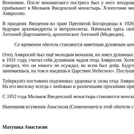
Вениамин. После монашеского пострига был у него иподиак
прибывают в Мильков Введенский монастырь. Хлопотами мит
Амвросию.
В праздник Введения во храм Пресвятой Богородицы в 1926
будущие архимандриты и митрополиты. Начинали здесь св
Антоний (Бартошевич), архиепископ Антоний (Медведев).
Со временем обитель становится заметным духовным цен
Отец Амвросий был ещё молодым монахом, но имел духовных 
в 1931 году, считал себя духовным чадом отца Амвросия. Хот
говорил, что он никого не осуждал, ко всем был добр. Буду
занимаешься, на том и въедешь в Царствие Небесное». Послуш
Туберкулёз постоянно подтачивал здоровье и силы отца Амвроси
На его могилку всегда с любовью и различными просьбами при
С 1952 года Мильков Введенский монастырь становится женск
Нынешняя игумения Анастасия (Симеонович) в этой обители с 
Матушка Анастасия