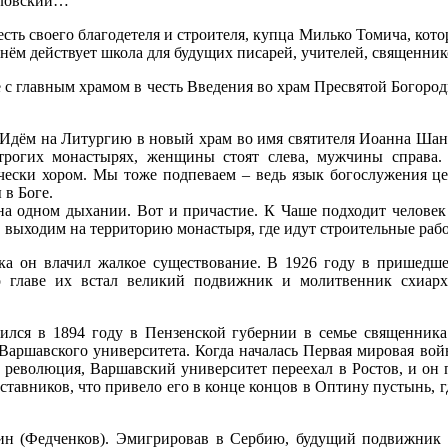
словский…
сть своего благодетеля и строителя, купца Милько Томича, кото
нём действует школа для будущих писарей, учителей, священник
 главным храмом в честь Введения во храм Пресвятой Богород
. Идём на Литургию в новый храм во имя святителя Иоанна Шанх
рогих монастырях, женщины стоят слева, мужчины справа.
чески хором. Мы тоже подпеваем – ведь язык богослужения цер
 в Боге.
а одном дыхании. Вот и причастие. К Чаше подходит человек 
, выходим на территорию монастыря, где идут строительные раб
ка он влачил жалкое существование. В 1926 году в пришедш
 главе их встал великий подвижник и молитвенник схиарх
лся в 1894 году в Пензенской губернии в семье священника
Варшавского университета. Когда началась Первая мировая войн
сь революция, Варшавский университет переехал в Ростов, и о
ставников, что привело его в конце концов в Оптину пустынь, 
н (Федченков). Эмигрировав в Сербию, будущий подвижник п