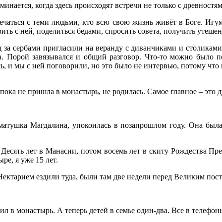
оминается, когда здесь происходят встречи не только с древност
ечаться с теми людьми, кто всю свою жизнь живёт в Боге. Игу
ть с ней, поделиться бедами, спросить совета, получить утешен
д за сербами пригласили на веранду с диванчиками и столиками
а. Порой завязывался и общий разговор. Что-то можно было п
ь, и мы с ней поговорили, но это было не интервью, потому что 
 пока не пришла в монастырь, не родилась. Самое главное – это 
матушка Магдалина, упокоилась в позапрошлом году. Она была 
 Десять лет в Манасии, потом восемь лет в скиту Рождества П
ре, я уже 15 лет.
Нектарием ездили туда, были там две недели перед Великим пос
л в монастырь. А теперь детей в семье один-два. Все в телефоны