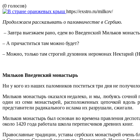
(0 голосов)
https://exstro.ru/milkov/
Продолжаем рассказывать о паломничестве в Сербию.
– Завтра выезжаем рано, едем во Введенский Мильков монасты
– А причаститься там можно будет?
– Можно, только там строгий духовник иеромонах Нектарий (Ни
Мильков Введенский монастырь
Ни у кого из наших паломников поститься три дня не получилос
Мильков монастырь оказался недалеко, и мы, любуясь сочной п
один из семи монастырей, расположенных цепочкой вдоль ре
представители радикального ислама их разрушали, сжигали.
Мильков монастырь был основан во времена правления деспота 
около 1420 года работала школа переписчиков древних книг.
Православные традиции, уставы сербских монастырей очень бли