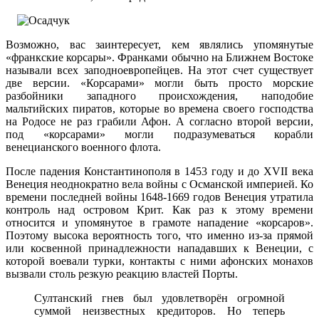
Возможно, вас заинтересует, кем являлись упомянутые
«франкские корсары». Франками обычно на Ближнем Востоке
называли всех заподноевропейцев. На этот счет существует
две версии. «Корсарами» могли быть просто морские
разбойники западного происхождения, наподобие
мальтийских пиратов, которые во времена своего господства
на Родосе не раз грабили Афон. А согласно второй версии,
под «корсарами» могли подразумеваться корабли
венецианского военного флота.
После падения Константинополя в 1453 году и до XVII века
Венеция неоднократно вела войны с Османской империей. Ко
времени последней войны 1648-1669 годов Венеция утратила
контроль над островом Крит. Как раз к этому времени
относится и упомянутое в грамоте нападение «корсаров».
Поэтому высока вероятность того, что именно из-за прямой
или косвенной принадлежности нападавших к Венеции, с
которой воевали турки, контакты с ними афонских монахов
вызвали столь резкую реакцию властей Порты.
Султанский гнев был удовлетворён огромной
суммой неизвестных кредиторов. Но теперь