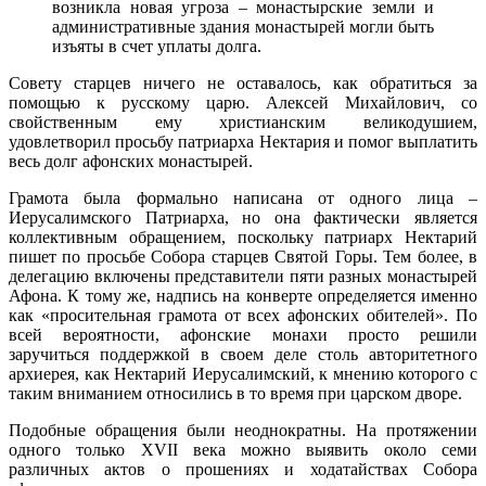
возникла новая угроза – монастырские земли и
административные здания монастырей могли быть
изъяты в счет уплаты долга.
Совету старцев ничего не оставалось, как обратиться за
помощью к русскому царю. Алексей Михайлович, со
свойственным ему христианским великодушием,
удовлетворил просьбу патриарха Нектария и помог выплатить
весь долг афонских монастырей.
Грамота была формально написана от одного лица –
Иерусалимского Патриарха, но она фактически является
коллективным обращением, поскольку патриарх Нектарий
пишет по просьбе Собора старцев Святой Горы. Тем более, в
делегацию включены представители пяти разных монастырей
Афона. К тому же, надпись на конверте определяется именно
как «просительная грамота от всех афонских обителей». По
всей вероятности, афонские монахи просто решили
заручиться поддержкой в своем деле столь авторитетного
архиерея, как Нектарий Иерусалимский, к мнению которого с
таким вниманием относились в то время при царском дворе.
Подобные обращения были неоднократны. На протяжении
одного только XVII века можно выявить около семи
различных актов о прошениях и ходатайствах Собора