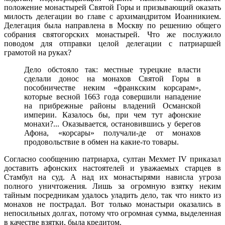
положение монастырей Святой Горы и призывающий оказать
милость делегации во главе с архимандритом Иоанникием.
Делегация была направлена в Москву по решению общего
собрания святогорских монастырей. Что же послужило
поводом для отправки целой делегации с патриаршей
грамотой на руках?
Дело обстояло так: местные турецкие власти
сделали донос на монахов Святой Горы в
пособничестве неким «франкским корсарам»,
которые весной 1663 года совершили нападение
на прибрежные районы владений Османской
империи. Казалось бы, при чем тут афонские
монахи?... Оказывается, остановившись у берегов
Афона, «корсары» получали-де от монахов
продовольствие в обмен на какие-то товары.
Согласно сообщению патриарха, султан Мехмет IV приказал
доставить афонских настоятелей и уважаемых старцев в
Стамбул на суд. А над их монастырями нависла угроза
полного уничтожения. Лишь за огромную взятку неким
тайным посредникам удалось уладить дело, так что никто из
монахов не пострадал. Вот только монастыри оказались в
непосильных долгах, потому что огромная сумма, выделенная
в качестве взятки, была кредитом.