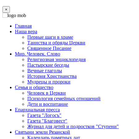
×
Главная
Наша вера
Первые шаги в храме
Таинства и обряды Церкви
Священное Писание
Мир. Человек. Слово
Религиозная энциклопедия
Пастырские беседы
Вечные глаголы
История Христианства
Мудрецы и пророки
Семья и общество
Человек в Церкви
Психология семейных отношений
Дети и воспитание
Епархиальная пресса
Газета "Логосъ"
Газета "Благовест"
Журнал для детей и подростков "Ступени"
Святыни земли Рязанской
Календарь памятных дат