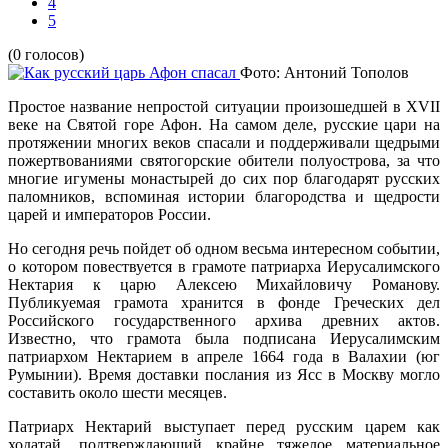
4
5
(0 голосов)
Фото: Антоний Тополов
Простое название непростой ситуации произошедшей в XVII
веке на Святой горе Афон. На самом деле, русские цари на
протяжении многих веков спасали и поддерживали щедрыми
пожертвованиями святогорские обители полуострова, за что
многие игумены монастырей до сих пор благодарят русских
паломников, вспоминая истории благородства и щедрости
царей и императоров России.
Но сегодня речь пойдет об одном весьма интересном событии,
о котором повествуется в грамоте патриарха Иерусалимского
Нектария к царю Алексею Михайловичу Романову.
Публикуемая грамота хранится в фонде Греческих дел
Российского государственного архива древних актов.
Известно, что грамота была подписана Иерусалимским
патриархом Нектарием в апреле 1664 года в Валахии (юг
Румынии). Время доставки послания из Ясс в Москву могло
составить около шести месяцев.
Патриарх Нектарий выступает перед русским царем как
ходатай, подтверждающий крайне тяжелое материальное