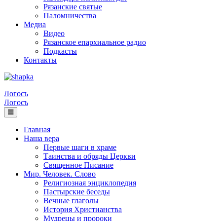
Рязанские святые
Паломничества
Медиа
Видео
Рязанское епархиальное радио
Подкасты
Контакты
Логосъ
Логосъ
Главная
Наша вера
Первые шаги в храме
Таинства и обряды Церкви
Священное Писание
Мир. Человек. Слово
Религиозная энциклопедия
Пастырские беседы
Вечные глаголы
История Христианства
Мудрецы и пророки