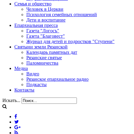
Семья и общество
Человек в Церкви
Психология семейных отношений
Дети и воспитание
Епархиальная пресса
Газета "Логосъ"
Газета "Благовест"
Журнал для детей и подростков "Ступени"
Святыни земли Рязанской
Календарь памятных дат
Рязанские святые
Паломничества
Медиа
Видео
Рязанское епархиальное радио
Подкасты
Контакты
Искать...