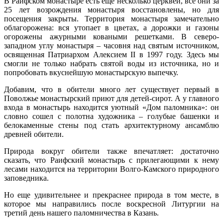
В Раифском монастыре есть еще несколько церквей, все они за
25 лет возрождения монастыря восстановлены, но для
посещения закрыты. Территория монастыря замечательно
облагорожена: вся утопает в цветах, а дорожки и газоны
огорожены ажурными коваными решетками. В северо-
западном углу монастыря – часовня над святым источником,
освященная Патриархом Алексием II в 1997 году. Здесь мы
смогли не только набрать святой воды из источника, но и
попробовать вкуснейшую монастырскую выпечку.
Добавим, что в обители много лет существует первый в
Поволжье монастырский приют для детей-сирот. А у главного
входа в монастырь находится уютный «Дом паломника»: он
словно сошел с полотна художника – голубые башенки и
белокаменные стены под стать архитектурному ансамблю
древней обители.
Природа вокруг обители также впечатляет: достаточно
сказать, что Раифский монастырь с прилегающими к нему
лесами находится на территории Волго-Камского природного
заповедника.
Но еще удивительнее и прекраснее природа в том месте, в
которое мы направились после воскресной Литургии на
третий день нашего паломничества в Казань.