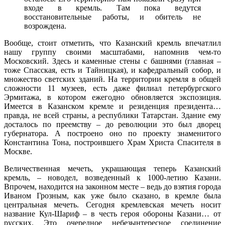
входе в кремль. Там пока ведутся
восстановительные работы, и обитель не
возрождена.
Вообще, стоит отметить, что Казанский кремль впечатлил
нашу группу своими масштабами, напомнив чем-то
Московский. Здесь и каменные стены с башнями (главная –
тоже Спасская, есть и Тайницкая), и кафедральный собор, и
множество светских зданий. На территории кремля в общей
сложности 11 музеев, есть даже филиал петербургского
Эрмитажа, в котором ежегодно обновляется экспозиция.
Имеется в Казанском кремле и резиденция президента…
правда, не всей страны, а республики Татарстан. Здание ему
досталось по преемству – до революции это был дворец
губернатора. А построено оно по проекту знаменитого
Константина Тона, построившего Храм Христа Спасителя в
Москве.
Величественная мечеть, украшающая теперь Казанский
кремль, – новодел, возведенный к 1000-летию Казани.
Впрочем, находится на законном месте – ведь до взятия города
Иваном Грозным, как уже было сказано, в кремле была
центральная мечеть. Сегодня кремлевская мечеть носит
название Кул-Шариф – в честь героя обороны Казани… от
русских. Это очередное небезынтересное соединение