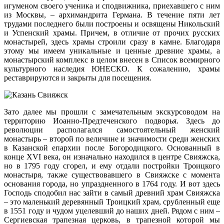
игуменом своего ученика и сподвижника, приехавшего с ним
из Москвы, – архимандрита Германа. В течение пяти лет
трудами последнего были построены и освящены Никольский
и Успенский храмы. Причем, в отличие от прочих русских
монастырей, здесь храмы строили сразу в камне. Благодаря
этому мы имеем уникальные и ценные древние храмы, а
монастырский комплекс в целом внесен в Список всемирного
культурного наследия ЮНЕСКО. К сожалению, храмы
реставрируются и закрыты для посещения.
Зато далее мы прошли с замечательным экскурсоводом на
территорию Иоанно-Предтеченского подворья. Здесь до
революции располагался самостоятельный женский
монастырь – второй по величине и значимости среди женских
в Казанской епархии после Богородицкого. Основанный в
конце XVI века, он изначально находился в центре Свияжска,
но в 1795 году сгорел, и ему отдали постройки Троицкого
монастыря, также существовавшего в Свияжске с момента
основания города, но упраздненного в 1764 году. И вот здесь
Господь сподобил нас зайти в самый древний храм Свияжска
– это маленький деревянный Троицкий храм, срубленный еще
в 1551 году и чудом уцелевший до наших дней. Рядом с ним –
Сергиевская трапезная церковь, в трапезной которой мы