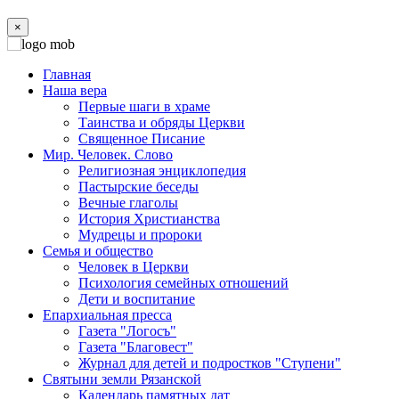
×
Главная
Наша вера
Первые шаги в храме
Таинства и обряды Церкви
Священное Писание
Мир. Человек. Слово
Религиозная энциклопедия
Пастырские беседы
Вечные глаголы
История Христианства
Мудрецы и пророки
Семья и общество
Человек в Церкви
Психология семейных отношений
Дети и воспитание
Епархиальная пресса
Газета "Логосъ"
Газета "Благовест"
Журнал для детей и подростков "Ступени"
Святыни земли Рязанской
Календарь памятных дат