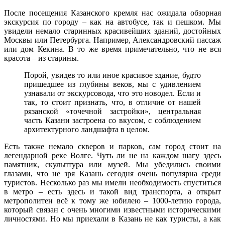
После посещения Казанского кремля нас ожидала обзорная
экскурсия по городу – как на автобусе, так и пешком. Мы
увидели немало старинных красивейших зданий, достойных
Москвы или Петербурга. Например, Александровский пассаж
или дом Кекина. В то же время примечательно, что не вся
красота – из старины.
Порой, увидев то или иное красивое здание, будто
пришедшее из глубины веков, мы с удивлением
узнавали от экскурсовода, что это новодел. Если и
так, то стоит признать, что, в отличие от нашей
рязанской «точечной застройки», центральная
часть Казани застроена со вкусом, с соблюдением
архитектурного ландшафта в целом.
Есть также немало скверов и парков, сам город стоит на
легендарной реке Волге. Чуть ли не на каждом шагу здесь
памятник, скульптура или музей. Мы убедились своими
глазами, что не зря Казань сегодня очень популярна среди
туристов. Несколько раз мы имели необходимость спуститься
в метро – есть здесь и такой вид транспорта, а открыт
метрополитен всё к тому же юбилею – 1000-летию города,
который связан с очень многими известными историческими
личностями. Но мы приехали в Казань не как туристы, а как