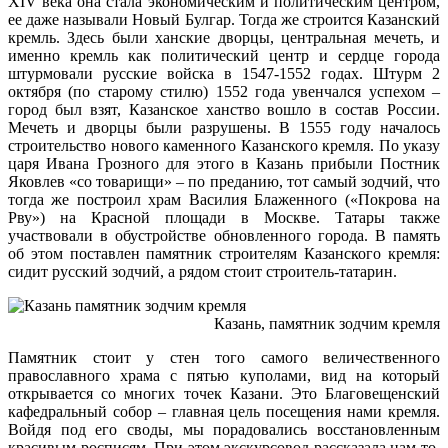
XIV века она стала экономическим и политическим центром,
ее даже называли Новый Булгар. Тогда же строится Казанский
кремль. Здесь были ханские дворцы, центральная мечеть, и
именно кремль как политический центр и сердце города
штурмовали русские войска в 1547-1552 годах. Штурм 2
октября (по старому стилю) 1552 года увенчался успехом –
город был взят, Казанское ханство вошло в состав России.
Мечеть и дворцы были разрушены. В 1555 году началось
строительство нового каменного Казанского кремля. По указу
царя Ивана Грозного для этого в Казань прибыли Постник
Яковлев «со товарищи» – по преданию, тот самый зодчий, что
тогда же построил храм Василия Блаженного («Покрова на
Рву») на Красной площади в Москве. Татары также
участвовали в обустройстве обновленного города. В память
об этом поставлен памятник строителям Казанского кремля:
сидит русский зодчий, а рядом стоит строитель-татарин.
Казань, памятник зодчим кремля
Памятник стоит у стен того самого величественного
православного храма с пятью куполами, вид на который
открывается со многих точек Казани. Это Благовещенский
кафедральный собор – главная цель посещения нами кремля.
Войдя под его своды, мы порадовались восстановленным
красивым росписям. При этом экскурсовод рассказала нам то,