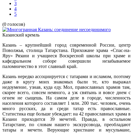
3
4
5
(0 голосов)
Казанский кремль
Казань – крупнейший город современной России, центр
Поволжья, столица Татарстана. Прихожане храма «Спас-на-
Яру» Рязани и учащиеся Воскресной школы при храме и
кафедральном соборе совершили незабываемое
паломничество в этот славный край.
Казань нередко ассоциируется с татарами и исламом, поэтому
даже в кругу моих знакомых были те, кто выражал
недоумение, узнав, куда еду. Мол, православных храмов там,
скорее всего, совсем немного, а уж святынь и вовсе днем с
огнем не сыщешь. На самом деле в городе, численность
населения которого составляет 1 млн. 200 тыс. человек, очень
много русских, да и среди татар есть православные.
Статистика еще больше убеждает: на 42 православных храма в
Казани приходится 39 мечетей. Правда, в остальном
Татарстане, по словам нашего экскурсовода, преобладают
татары и мечети. Верующие христиане и мусульмане,