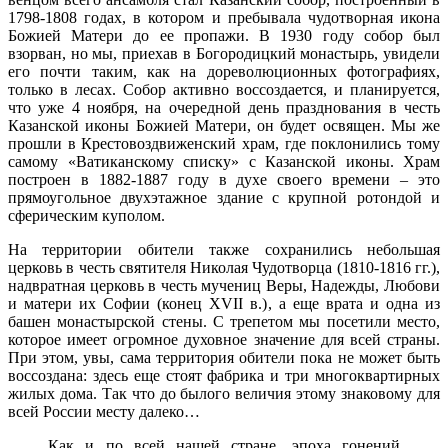
1798-1808 годах, в котором и пребывала чудотворная икона
Божией Матери до ее пропажи. В 1930 году собор был
взорван, но мы, приехав в Богородицкий монастырь, увидели
его почти таким, как на дореволюционных фотографиях,
только в лесах. Собор активно воссоздается, и планируется,
что уже 4 ноября, на очередной день празднования в честь
Казанской иконы Божией Матери, он будет освящен. Мы же
прошли в Крестовоздвиженский храм, где поклонились тому
самому «Ватиканскому списку» с Казанской иконы. Храм
построен в 1882-1887 году в духе своего времени – это
прямоугольное двухэтажное здание с крупной ротондой и
сферическим куполом.
На территории обители также сохранились небольшая
церковь в честь святителя Николая Чудотворца (1810-1816 гг.),
надвратная церковь в честь мучениц Веры, Надежды, Любови
и матери их Софии (конец XVII в.), а еще врата и одна из
башен монастырской стены. С трепетом мы посетили место,
которое имеет огромное духовное значение для всей страны.
При этом, увы, сама территория обители пока не может быть
воссоздана: здесь еще стоят фабрика и три многоквартирных
жилых дома. Так что до былого величия этому знаковому для
всей России месту далеко…
Как и по всей нашей стране, эпоха гонений