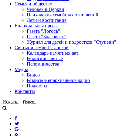
Семья и общество
Человек в Церкви
Психология семейных отношений
Дети и воспитание
Епархиальная пресса
Газета "Логосъ"
Газета "Благовест"
Журнал для детей и подростков "Ступени"
Святыни земли Рязанской
Календарь памятных дат
Рязанские святые
Паломничества
Медиа
Видео
Рязанское епархиальное радио
Подкасты
Контакты
Искать...