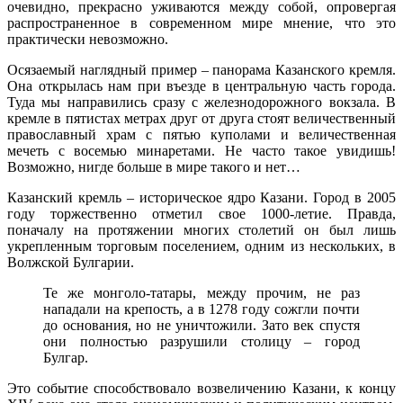
очевидно, прекрасно уживаются между собой, опровергая
распространенное в современном мире мнение, что это
практически невозможно.
Осязаемый наглядный пример – панорама Казанского кремля.
Она открылась нам при въезде в центральную часть города.
Туда мы направились сразу с железнодорожного вокзала. В
кремле в пятистах метрах друг от друга стоят величественный
православный храм с пятью куполами и величественная
мечеть с восемью минаретами. Не часто такое увидишь!
Возможно, нигде больше в мире такого и нет…
Казанский кремль – историческое ядро Казани. Город в 2005
году торжественно отметил свое 1000-летие. Правда,
поначалу на протяжении многих столетий он был лишь
укрепленным торговым поселением, одним из нескольких, в
Волжской Булгарии.
Те же монголо-татары, между прочим, не раз
нападали на крепость, а в 1278 году сожгли почти
до основания, но не уничтожили. Зато век спустя
они полностью разрушили столицу – город
Булгар.
Это событие способствовало возвеличению Казани, к концу