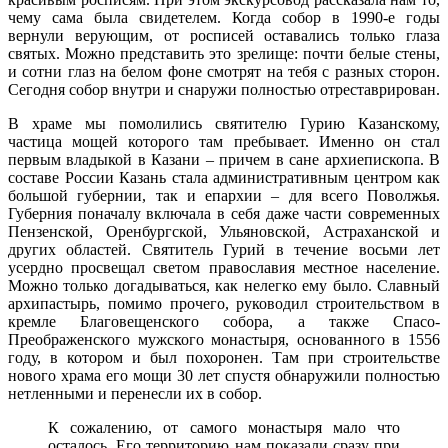
чему сама была свидетелем. Когда собор в 1990-е годы
вернули верующим, от росписей оставались только глаза
святых. Можно представить это зрелище: почти белые стены,
и сотни глаз на белом фоне смотрят на тебя с разных сторон.
Сегодня собор внутри и снаружи полностью отреставрирован.
В храме мы помолились святителю Гурию Казанскому,
частица мощей которого там пребывает. Именно он стал
первым владыкой в Казани – причем в сане архиепископа. В
составе России Казань стала административным центром как
большой губернии, так и епархии – для всего Поволжья.
Губерния поначалу включала в себя даже части современных
Пензенской, Оренбургской, Ульяновской, Астраханской и
других областей. Святитель Гурий в течение восьми лет
усердно просвещал светом православия местное население.
Можно только догадываться, как нелегко ему было. Славный
архипастырь, помимо прочего, руководил строительством в
кремле Благовещенского собора, а также Спасо-
Преображенского мужского монастыря, основанного в 1556
году, в котором и был похоронен. Там при строительстве
нового храма его мощи 30 лет спустя обнаружили полностью
нетленными и перенесли их в собор.
К сожалению, от самого монастыря мало что
осталось. Его территорию нам показали сразу при