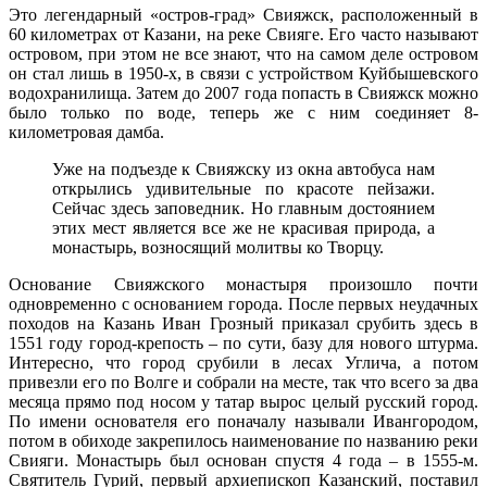
Это легендарный «остров-град» Свияжск, расположенный в
60 километрах от Казани, на реке Свияге. Его часто называют
островом, при этом не все знают, что на самом деле островом
он стал лишь в 1950-х, в связи с устройством Куйбышевского
водохранилища. Затем до 2007 года попасть в Свияжск можно
было только по воде, теперь же с ним соединяет 8-
километровая дамба.
Уже на подъезде к Свияжску из окна автобуса нам
открылись удивительные по красоте пейзажи.
Сейчас здесь заповедник. Но главным достоянием
этих мест является все же не красивая природа, а
монастырь, возносящий молитвы ко Творцу.
Основание Свияжского монастыря произошло почти
одновременно с основанием города. После первых неудачных
походов на Казань Иван Грозный приказал срубить здесь в
1551 году город-крепость – по сути, базу для нового штурма.
Интересно, что город срубили в лесах Углича, а потом
привезли его по Волге и собрали на месте, так что всего за два
месяца прямо под носом у татар вырос целый русский город.
По имени основателя его поначалу называли Ивангородом,
потом в обиходе закрепилось наименование по названию реки
Свияги. Монастырь был основан спустя 4 года – в 1555-м.
Святитель Гурий, первый архиепископ Казанский, поставил