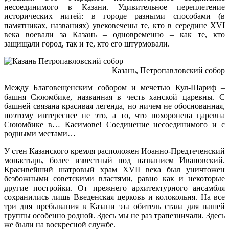
несоединимого в Казани. Удивительное переплетение
исторических нитей: в городе разными способами (в
памятниках, названиях) увековечены те, кто в середине XVI
века воевали за Казань – одновременно – как те, кто
защищали город, так и те, кто его штурмовали.
Казань, Петропавловский собор
Между Благовещенским собором и мечетью Кул-Шариф –
башня Сююмбике, названная в честь ханской царевны. С
башней связана красивая легенда, но ничем не обоснованная,
поэтому интереснее не это, а то, что похоронена царевна
Сююмбике в… Касимове! Соединение несоединимого и с
родными местами…
У стен Казанского кремля расположен Иоанно-Предтеченский
монастырь, более известный под названием Ивановский.
Красивейший шатровый храм XVII века был уничтожен
безбожными советскими властями, равно как и некоторые
другие постройки. От прежнего архитектурного ансамбля
сохранились лишь Введенская церковь и колокольня. На все
три дня пребывания в Казани эта обитель стала для нашей
группы особенно родной. Здесь мы не раз трапезничали. Здесь
же были на воскресной службе.