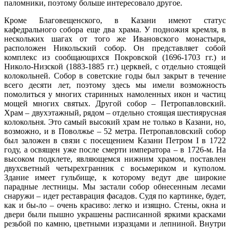
паломники, поэтому больше интересовало другое.
Кроме Благовещенского, в Казани имеют статус
кафедрального собора еще два храма. У подножия кремля, в
нескольких шагах от того же Ивановского монастыря,
расположен Никольский собор. Он представляет собой
комплекс из сообщающихся Покровской (1696-1703 гг.) и
Николо-Низской (1883-1885 гг.) церквей, с отдельно стоящей
колокольней. Собор в советские годы был закрыт в течение
всего десяти лет, поэтому здесь мы имели возможность
помолиться у многих старинных намоленных икон и частиц
мощей многих святых. Другой собор – Петропавловский.
Храм – двухэтажный, рядом – отдельно стоящая шестиярусная
колокольня. Это самый высокий храм не только в Казани, но,
возможно, и в Поволжье – 52 метра. Петропавловский собор
был заложен в связи с посещением Казани Петром I в 1722
году, а освящен уже после смерти императора – в 1726-м. На
высоком подклете, являющемся нижним храмом, поставлен
двухсветный четырехгранник с восьмериком и куполом.
Здание имеет гульбище, к которому ведут две широкие
парадные лестницы. Мы застали собор обнесенным лесами
снаружи – идет реставрация фасадов. Судя по картинке, будет,
как и бы-ло – очень красиво: легко и изящно. Стены, окна и
двери были пышно украшены расписанной яркими красками
резьбой по камню, цветными изразцами и лепниной. Внутри