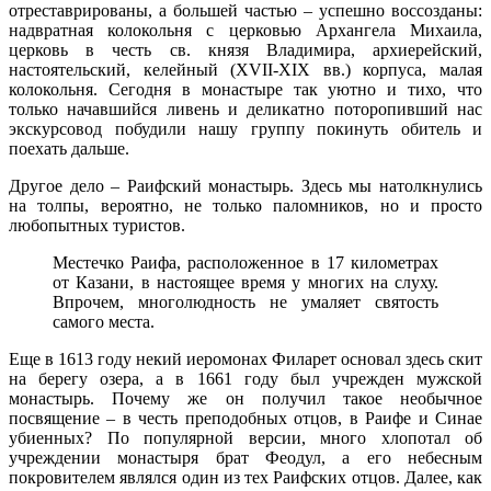
отреставрированы, а большей частью – успешно воссозданы:
надвратная колокольня с церковью Архангела Михаила,
церковь в честь св. князя Владимира, архиерейский,
настоятельский, келейный (XVII-XIX вв.) корпуса, малая
колокольня. Сегодня в монастыре так уютно и тихо, что
только начавшийся ливень и деликатно поторопивший нас
экскурсовод побудили нашу группу покинуть обитель и
поехать дальше.
Другое дело – Раифский монастырь. Здесь мы натолкнулись
на толпы, вероятно, не только паломников, но и просто
любопытных туристов.
Местечко Раифа, расположенное в 17 километрах
от Казани, в настоящее время у многих на слуху.
Впрочем, многолюдность не умаляет святость
самого места.
Еще в 1613 году некий иеромонах Филарет основал здесь скит
на берегу озера, а в 1661 году был учрежден мужской
монастырь. Почему же он получил такое необычное
посвящение – в честь преподобных отцов, в Раифе и Синае
убиенных? По популярной версии, много хлопотал об
учреждении монастыря брат Феодул, а его небесным
покровителем являлся один из тех Раифских отцов. Далее, как