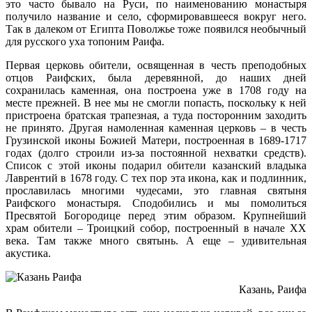
это часто бывало на Руси, по наименованию монастыря
получило название и село, сформировавшееся вокруг него.
Так в далеком от Египта Поволжье тоже появился необычный
для русского уха топоним Раифа.
Первая церковь обители, освященная в честь преподобных
отцов Раифских, была деревянной, до наших дней
сохранилась каменная, она построена уже в 1708 году на
месте прежней. В нее мы не смогли попасть, поскольку к ней
пристроена братская трапезная, а туда посторонним заходить
не принято. Другая намоленная каменная церковь – в честь
Грузинской иконы Божией Матери, построенная в 1689-1717
годах (долго строили из-за постоянной нехватки средств).
Список с этой иконы подарил обители казанский владыка
Лаврентий в 1678 году. С тех пор эта икона, как и подлинник,
прославилась многими чудесами, это главная святыня
Раифского монастыря. Сподобились и мы помолиться
Пресвятой Богородице перед этим образом. Крупнейший
храм обители – Троицкий собор, построенный в начале XX
века. Там также много святынь. А еще – удивительная
акустика.
Казань, Раифа