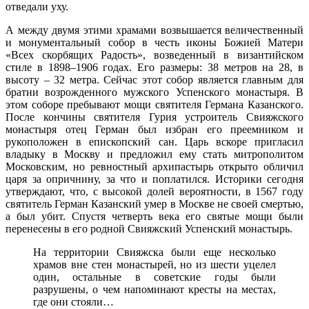
отведали уху.
А между двумя этими храмами возвышается величественный
и монументальный собор в честь иконы Божией Матери
«Всех скорбящих Радость», возведенный в византийском
стиле в 1898–1906 годах. Его размеры: 38 метров на 28, в
высоту – 32 метра. Сейчас этот собор является главным для
братии возрожденного мужского Успенского монастыря. В
этом соборе пребывают мощи святителя Германа Казанского.
После кончины святителя Гурия устроитель Свияжского
монастыря отец Герман был избран его преемником и
рукоположен в епископский сан. Царь вскоре пригласил
владыку в Москву и предложил ему стать митрополитом
Московским, но ревностный архипастырь открыто обличил
царя за опричнину, за что и поплатился. Историки сегодня
утверждают, что, с высокой долей вероятности, в 1567 году
святитель Герман Казанский умер в Москве не своей смертью,
а был убит. Спустя четверть века его святые мощи были
перенесены в его родной Свияжский Успенский монастырь.
На территории Свияжска были еще несколько
храмов вне стен монастырей, но из шести уцелел
один, остальные в советские годы были
разрушены, о чем напоминают кресты на местах,
где они стояли…