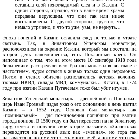
оставила свой неизгладимый след и в Казани. С
одной стороны, отрадно, что в наше время храмы
переданы верующим, что они так или иначе
восстановлены. С другой стороны, грустно, что
немало утрачено, и что-то уже, увы, не вернуть…
Эпоха гонений в Казани оставила след не только в утрате
святынь. Так, в Зилантовом Успенском монастыре,
расположенном на окраине Казани, который мы посетили на
второй день паломничества, есть Поклонный крест. Он
напоминает о том, что на этом месте 10 сентября 1918 года
большевики расстреляли всю братию монастыря во главе с
настоятелем, чудом остался в живых только один иеромонах.
Потом в стенах обители располагались детская колония,
тюрьма НКВД, склады МВД, коммуналки… Кстати, в 1774
году при взятии Казани Пугачёвым тоже был убит игумен.
Зилантов Успенский монастырь – древнейший в Поволжье:
царь Иван Грозный издал указ о его основании в день взятия
Казани – в 1552 году. Основан был монастырь как
«поминальный» – для поминовения погибших при взятии
города воинов. В 1560 году он был перенесен на на Зилантову
гору, отчего и получил свое второе название. «Зилантова»
переводится на русский язык как «змеиная», но гора так
называется не потому, что здесь много змей, а потому, что река