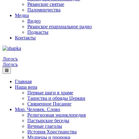
Рязанские святые
Паломничества
Медиа
Видео
Рязанское епархиальное радио
Подкасты
Контакты
Логосъ
Логосъ
Главная
Наша вера
Первые шаги в храме
Таинства и обряды Церкви
Священное Писание
Мир. Человек. Слово
Религиозная энциклопедия
Пастырские беседы
Вечные глаголы
История Христианства
Мудрецы и пророки