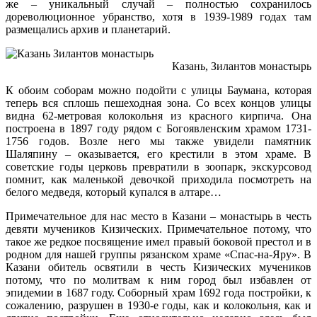
же – уникальный случай – полностью сохранилось
дореволюционное убранство, хотя в 1939-1989 годах там
размещались архив и планетарий.
Казань, Зилантов монастырь
К обоим соборам можно подойти с улицы Баумана, которая
теперь вся сплошь пешеходная зона. Со всех концов улицы
видна 62-метровая колокольня из красного кирпича. Она
построена в 1897 году рядом с Богоявленским храмом 1731-
1756 годов. Возле него мы также увидели памятник
Шаляпину – оказывается, его крестили в этом храме. В
советские годы церковь превратили в зоопарк, экскурсовод
помнит, как маленькой девочкой приходила посмотреть на
белого медведя, который купался в алтаре…
Примечательное для нас место в Казани – монастырь в честь
девяти мучеников Кизических. Примечательное потому, что
такое же редкое посвящение имел правый боковой престол и в
родном для нашей группы рязанском храме «Спас-на-Яру». В
Казани обитель освятили в честь Кизических мучеников
потому, что по молитвам к ним город был избавлен от
эпидемии в 1687 году. Соборный храм 1692 года постройки, к
сожалению, разрушен в 1930-е годы, как и колокольня, как и