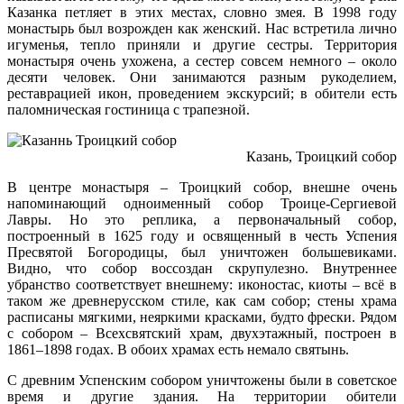
Казанка петляет в этих местах, словно змея. В 1998 году
монастырь был возрожден как женский. Нас встретила лично
игуменья, тепло приняли и другие сестры. Территория
монастыря очень ухожена, а сестер совсем немного – около
десяти человек. Они занимаются разным рукоделием,
реставрацией икон, проведением экскурсий; в обители есть
паломническая гостиница с трапезной.
Казань, Троицкий собор
В центре монастыря – Троицкий собор, внешне очень
напоминающий одноименный собор Троице-Сергиевой
Лавры. Но это реплика, а первоначальный собор,
построенный в 1625 году и освященный в честь Успения
Пресвятой Богородицы, был уничтожен большевиками.
Видно, что собор воссоздан скрупулезно. Внутреннее
убранство соответствует внешнему: иконостас, киоты – всё в
таком же древнерусском стиле, как сам собор; стены храма
расписаны мягкими, неяркими красками, будто фрески. Рядом
с собором – Всехсвятский храм, двухэтажный, построен в
1861–1898 годах. В обоих храмах есть немало святынь.
С древним Успенским собором уничтожены были в советское
время и другие здания. На территории обители