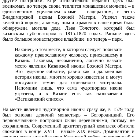
другие постройки. Еще относительно недавно здесь был
военкомат, но теперь снова теплится монашеская молитва – в
единственном уцелевшем храме – надвратном, в честь
Владимирской иконы Божией Матери. Уцелел также
келейный корпус, а между ним и храмом в наше время была
обнаружена могила деда Льва Толстого, который был
казанским губернатором в 1815-1820 годах. Раньше здесь
было большое монастырское кладбище, но теперь – парк.
Наконец, о том месте, в котором следует побывать
каждому православному человеку, приехавшему в
Казань. Таковым, несомненно, логично назвать
место явления Казанской иконы Божией Матери.
Это чудесное событие, равно как и дальнейшая
история иконы, многим хорошо известны и могут
послужить темой для отдельного материала.
Напомним лишь, что сама чудотворная икона
утрачена, а в Казани есть так называемый
«Ватиканский список».
На месте явления чудотворной иконы сразу же, в 1579 году,
был основан девичий монастырь – Богородицкий. Его
первоначальные постройки были деревянными, потому не
сохранились. Современный архитектурный комплекс обители
сложился в конце XVII – начале XIX веков. Доминантой и
венцом всего ансамбля стал Казанский собор, построенный в