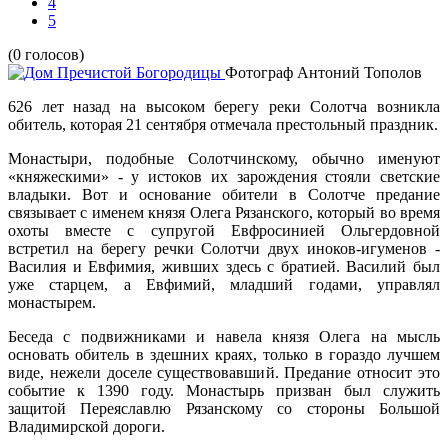
4
5
(0 голосов)
Фотограф Антоний Тополов
626 лет назад на высоком берегу реки Солотча возникла
обитель, которая 21 сентября отмечала престольный праздник.
Монастыри, подобные Солотчинскому, обычно именуют
«княжескими» - у истоков их зарождения стояли светские
владыки. Вот и основание обители в Солотче предание
связывает с именем князя Олега Рязанского, который во время
охоты вместе с супругой Евфросинией Ольгердовной
встретил на берегу речки Солотчи двух иноков-игуменов -
Василия и Евфимия, живших здесь с братией. Василий был
уже старцем, а Евфимий, младший годами, управлял
монастырем.
Беседа с подвижниками и навела князя Олега на мысль
основать обитель в здешних краях, только в гораздо лучшем
виде, нежели доселе существовавший. Предание относит это
событие к 1390 году. Монастырь призван был служить
защитой Переяславлю Рязанскому со стороны Большой
Владимирской дороги.