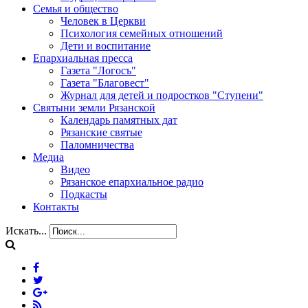
Семья и общество
Человек в Церкви
Психология семейных отношений
Дети и воспитание
Епархиальная пресса
Газета "Логосъ"
Газета "Благовест"
Журнал для детей и подростков "Ступени"
Святыни земли Рязанской
Календарь памятных дат
Рязанские святые
Паломничества
Медиа
Видео
Рязанское епархиальное радио
Подкасты
Контакты
Искать...