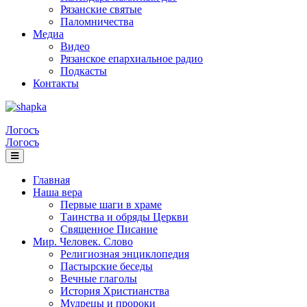
Рязанские святые
Паломничества
Медиа
Видео
Рязанское епархиальное радио
Подкасты
Контакты
Логосъ
Логосъ
Главная
Наша вера
Первые шаги в храме
Таинства и обряды Церкви
Священное Писание
Мир. Человек. Слово
Религиозная энциклопедия
Пастырские беседы
Вечные глаголы
История Христианства
Мудрецы и пророки