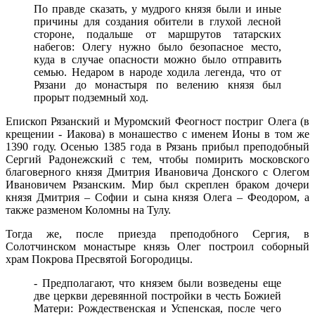
По правде сказать, у мудрого князя были и иные
причины для создания обители в глухой лесной
стороне, подальше от маршрутов татарских
набегов: Олегу нужно было безопасное место,
куда в случае опасности можно было отправить
семью. Недаром в народе ходила легенда, что от
Рязани до монастыря по велению князя был
прорыт подземный ход.
Епископ Рязанский и Муромский Феогност постриг Олега (в
крещении - Иакова) в монашество с именем Ионы в том же
1390 году. Осенью 1385 года в Рязань прибыл преподобный
Сергий Радонежский с тем, чтобы помирить московского
благоверного князя Дмитрия Ивановича Донского с Олегом
Ивановичем Рязанским. Мир был скреплен браком дочери
князя Дмитрия – Софии и сына князя Олега – Феодором, а
также разменом Коломны на Тулу.
Тогда же, после приезда преподобного Сергия, в
Солотчинском монастыре князь Олег построил соборный
храм Покрова Пресвятой Богородицы.
- Предполагают, что князем были возведены еще
две церкви деревянной постройки в честь Божией
Матери: Рождественская и Успенская, после чего