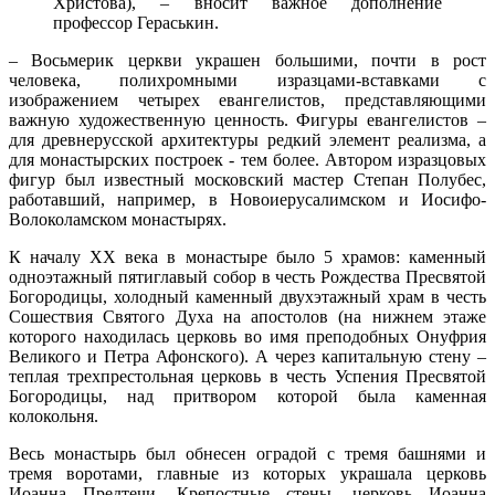
Христова), – вносит важное дополнение
профессор Гераськин.
– Восьмерик церкви украшен большими, почти в рост
человека, полихромными изразцами-вставками с
изображением четырех евангелистов, представляющими
важную художественную ценность. Фигуры евангелистов –
для древнерусской архитектуры редкий элемент реализма, а
для монастырских построек - тем более. Автором изразцовых
фигур был известный московский мастер Степан Полубес,
работавший, например, в Новоиерусалимском и Иосифо-
Волоколамском монастырях.
К началу ХХ века в монастыре было 5 храмов: каменный
одноэтажный пятиглавый собор в честь Рождества Пресвятой
Богородицы, холодный каменный двухэтажный храм в честь
Сошествия Святого Духа на апостолов (на нижнем этаже
которого находилась церковь во имя преподобных Онуфрия
Великого и Петра Афонского). А через капитальную стену –
теплая трехпрестольная церковь в честь Успения Пресвятой
Богородицы, над притвором которой была каменная
колокольня.
Весь монастырь был обнесен оградой с тремя башнями и
тремя воротами, главные из которых украшала церковь
Иоанна Предтечи. Крепостные стены, церковь Иоанна