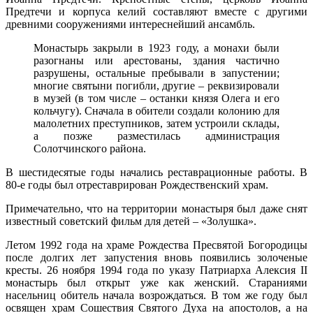
Предтечи и корпуса келий составляют вместе с другими
древними сооружениями интереснейший ансамбль.
Монастырь закрыли в 1923 году, а монахи были
разогнаны или арестованы, здания частично
разрушены, остальные пребывали в запустении;
многие святыни погибли, другие – реквизировали
в музей (в том числе – останки князя Олега и его
кольчугу). Сначала в обители создали колонию для
малолетних преступников, затем устроили склады,
а позже разместилась администрация
Солотчинского района.
В шестидесятые годы начались реставрационные работы. В
80-е годы был отреставрирован Рождественский храм.
Примечательно, что на территории монастыря был даже снят
известный советский фильм для детей – «Золушка».
Летом 1992 года на храме Рождества Пресвятой Богородицы
после долгих лет запустения вновь появились золоченые
кресты. 26 ноября 1994 года по указу Патриарха Алексия II
монастырь был открыт уже как женский. Стараниями
насельниц обитель начала возрождаться. В том же году был
освящен храм Сошествия Святого Духа на апостолов, а на