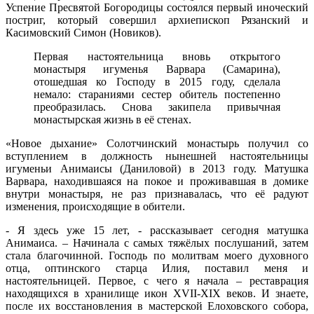
Успение Пресвятой Богородицы состоялся первый иноческий
постриг, который совершил архиепископ Рязанский и
Касимовский Симон (Новиков).
Первая настоятельница вновь открытого
монастыря игуменья Варвара (Самарина),
отошедшая ко Господу в 2015 году, сделала
немало: стараниями сестер обитель постепенно
преобразилась. Снова закипела привычная
монастырская жизнь в её стенах.
«Новое дыхание» Солотчинский монастырь получил со
вступлением в должность нынешней настоятельницы
игуменьи Анимаисы (Даниловой) в 2013 году. Матушка
Варвара, находившаяся на покое и проживавшая в домике
внутри монастыря, не раз признавалась, что её радуют
изменения, происходящие в обители.
- Я здесь уже 15 лет, - рассказывает сегодня матушка
Анимаиса. – Начинала с самых тяжёлых послушаний, затем
стала благочинной. Господь по молитвам моего духовного
отца, оптинского старца Илия, поставил меня и
настоятельницей. Первое, с чего я начала – реставрация
находящихся в хранилище икон XVII-XIX веков. И знаете,
после их восстановления в мастерской Елоховского собора,