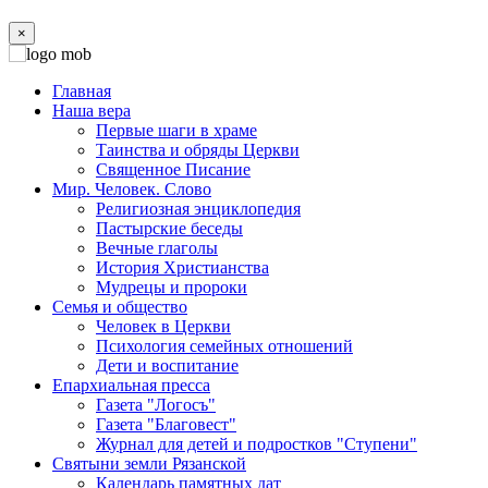
×
Главная
Наша вера
Первые шаги в храме
Таинства и обряды Церкви
Священное Писание
Мир. Человек. Слово
Религиозная энциклопедия
Пастырские беседы
Вечные глаголы
История Христианства
Мудрецы и пророки
Семья и общество
Человек в Церкви
Психология семейных отношений
Дети и воспитание
Епархиальная пресса
Газета "Логосъ"
Газета "Благовест"
Журнал для детей и подростков "Ступени"
Святыни земли Рязанской
Календарь памятных дат