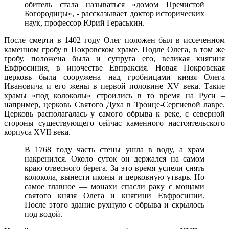
обитель стала называться «домом Пречистой
Богородицы», - рассказывает доктор исторических
наук, профессор Юрий Гераськин.
После смерти в 1402 году Олег положен был в иссеченном
каменном гробу в Покровском храме. Подле Олега, в том же
гробу, положена была и супруга его, великая княгиня
Евфросиния, в иночестве Евпраксия. Новая Покровская
церковь была сооружена над гробницами князя Олега
Ивановича и его жены в первой половине XV века. Такие
храмы «под колоколы» строились в то время на Руси –
например, церковь Святого Духа в Троице-Сергиевой лавре.
Церковь располагалась у самого обрыва к реке, с северной
стороны существующего сейчас каменного настоятельского
корпуса XVII века.
В 1768 году часть стены ушла в воду, а храм
накренился. Около суток он держался на самом
краю отвесного берега. За это время успели снять
колокола, вынести иконы и церковную утварь. Но
самое главное — монахи спасли раку с мощами
святого князя Олега и княгини Евфросинии.
После этого здание рухнуло с обрыва и скрылось
под водой.