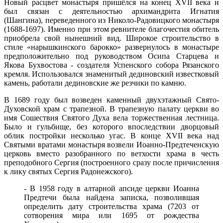
Новый расцвет монастыря пришёлся на конец XVII века и
был связан с деятельностью архимандрита Игнатия
(Шангина), переведенного из Николо-Радовицкого монастыря
(1688-1697). Именно при этом ревнителе благочестия обитель
приобрела свой нынешний вид. Широкое строительство в
стиле «нарышкинского барокко» развернулось в монастыре
предположительно под руководством Осипа Старцева и
Якова Бухвостова - создателя Успенского собора Рязанского
кремля. Использовался знаменитый дединовский известковый
камень, работали дединовские же резчики по камню.
В 1689 году был возведен каменный двухэтажный Свято-
Духовской храм с трапезной. В трапезную палату церкви во
имя Сошествия Святого Духа вела торжественная лестница.
Было и гульбище, без которого впоследствии дворцовый
облик постройки несколько угас. В конце XVII века над
Святыми вратами монастыря возвели Иоанно-Предтеченскую
церковь вместо разобранного по ветхости храма в честь
преподобного Сергия (построенного сразу после причисления
к лику святых Сергия Радонежского).
- В 1958 году в алтарной апсиде церкви Иоанна
Предтечи была найдена записка, позволившая
определить дату строительства храма (7203 от
сотворения мира или 1695 от рождества