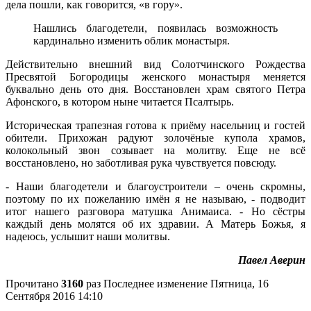
дела пошли, как говорится, «в гору».
Нашлись благодетели, появилась возможность
кардинально изменить облик монастыря.
Действительно внешний вид Солотчинского Рождества
Пресвятой Богородицы женского монастыря меняется
буквально день ото дня. Восстановлен храм святого Петра
Афонского, в котором ныне читается Псалтырь.
Историческая трапезная готова к приёму насельниц и гостей
обители. Прихожан радуют золочёные купола храмов,
колокольный звон созывает на молитву. Еще не всё
восстановлено, но заботливая рука чувствуется повсюду.
- Наши благодетели и благоустроители – очень скромны,
поэтому по их пожеланию имён я не называю, - подводит
итог нашего разговора матушка Анимаиса. - Но сёстры
каждый день молятся об их здравии. А Матерь Божья, я
надеюсь, услышит наши молитвы.
Павел Аверин
Прочитано
3160
раз
Последнее изменение Пятница, 16
Сентября 2016 14:10