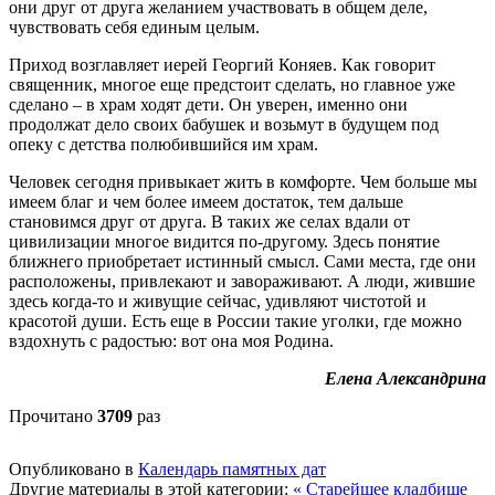
они друг от друга желанием участвовать в общем деле,
чувствовать себя единым целым.
Приход возглавляет иерей Георгий Коняев. Как говорит
священник, многое еще предстоит сделать, но главное уже
сделано – в храм ходят дети. Он уверен, именно они
продолжат дело своих бабушек и возьмут в будущем под
опеку с детства полюбившийся им храм.
Человек сегодня привыкает жить в комфорте. Чем больше мы
имеем благ и чем более имеем достаток, тем дальше
становимся друг от друга. В таких же селах вдали от
цивилизации многое видится по-другому. Здесь понятие
ближнего приобретает истинный смысл. Сами места, где они
расположены, привлекают и завораживают. А люди, жившие
здесь когда-то и живущие сейчас, удивляют чистотой и
красотой души. Есть еще в России такие уголки, где можно
вздохнуть с радостью: вот она моя Родина.
Елена Александрина
Прочитано
3709
раз
Опубликовано в
Календарь памятных дат
Другие материалы в этой категории:
« Старейшее кладбище