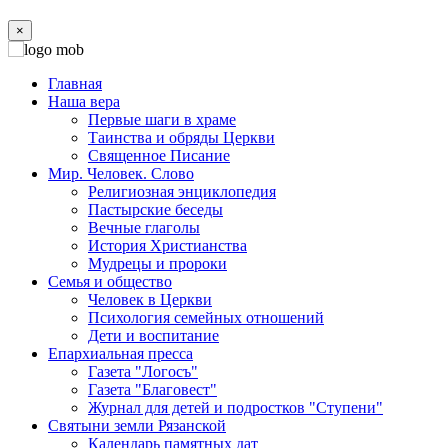
×
Главная
Наша вера
Первые шаги в храме
Таинства и обряды Церкви
Священное Писание
Мир. Человек. Слово
Религиозная энциклопедия
Пастырские беседы
Вечные глаголы
История Христианства
Мудрецы и пророки
Семья и общество
Человек в Церкви
Психология семейных отношений
Дети и воспитание
Епархиальная пресса
Газета "Логосъ"
Газета "Благовест"
Журнал для детей и подростков "Ступени"
Святыни земли Рязанской
Календарь памятных дат