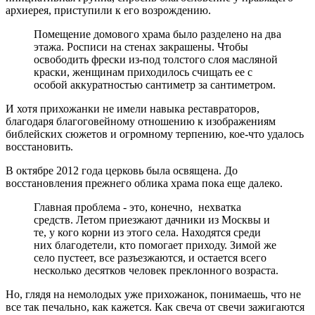
архиерея, приступили к его возрождению.
Помещение домового храма было разделено на два
этажа. Росписи на стенах закрашены. Чтобы
освободить фрески из-под толстого слоя масляной
краски, женщинам приходилось счищать ее с
особой аккуратностью сантиметр за сантиметром.
И хотя прихожанки не имели навыка реставраторов,
благодаря благоговейному отношению к изображениям
библейских сюжетов и огромному терпению, кое-что удалось
восстановить.
В октябре 2012 года церковь была освящена. До
восстановления прежнего облика храма пока еще далеко.
Главная проблема - это, конечно, нехватка
средств. Летом приезжают дачники из Москвы и
те, у кого корни из этого села. Находятся среди
них благодетели, кто помогает приходу. Зимой же
село пустеет, все разъезжаются, и остается всего
несколько десятков человек преклонного возраста.
Но, глядя на немолодых уже прихожанок, понимаешь, что не
все так печально, как кажется. Как свеча от свечи зажигаются