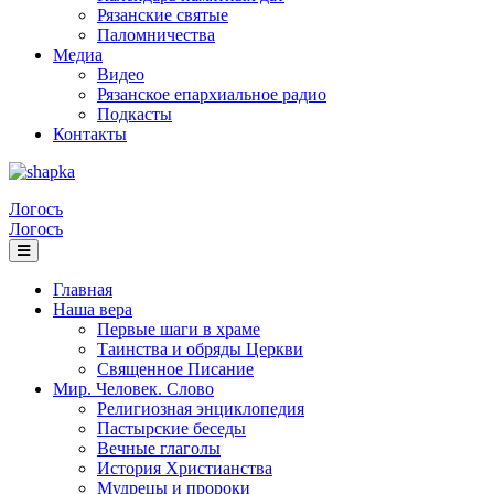
Рязанские святые
Паломничества
Медиа
Видео
Рязанское епархиальное радио
Подкасты
Контакты
Логосъ
Логосъ
Главная
Наша вера
Первые шаги в храме
Таинства и обряды Церкви
Священное Писание
Мир. Человек. Слово
Религиозная энциклопедия
Пастырские беседы
Вечные глаголы
История Христианства
Мудрецы и пророки