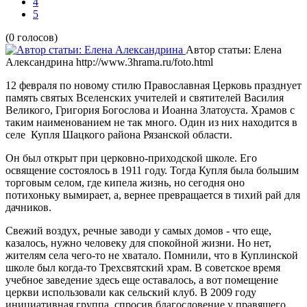
4
5
(0 голосов)
Автор статьи: Елена
Александрина
http://www.3hrama.ru/foto.html
12 февраля по новому стилю Православная Церковь празднует
память святых Вселенских учителей и святителей Василия
Великого, Григория Богослова и Иоанна Златоуста.
Храмов с
таким наименованием не так много. Один из них находится в
селе Купля Шацкого района Рязанской области.
Он был открыт при церковно-приходской школе. Его
освящение состоялось в 1911 году. Тогда Купля была большим
торговым селом, где кипела жизнь, но сегодня оно
потихоньку вымирает, а, вернее превращается в тихий рай для
дачников.
Свежий воздух, речные заводи у самых домов - что еще,
казалось, нужно человеку для спокойной жизни. Но нет,
жителям села чего-то не хватало. Помнили, что в Куплинской
школе был когда-то Трехсвятский храм. В советское время
учебное заведение здесь еще оставалось, а вот помещение
церкви использовали как сельский клуб. В 2009 году
инициативная группа, спросив благословение у правящего