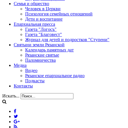
Семья и общество
Человек в Церкви
Психология семейных отношений
Дети и воспитание
Епархиальная пресса
Газета "Логосъ"
Газета "Благовест"
Журнал для детей и подростков "Ступени"
Святыни земли Рязанской
Календарь памятных дат
Рязанские святые
Паломничества
Медиа
Видео
Рязанское епархиальное радио
Подкасты
Контакты
Искать...